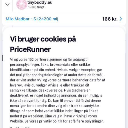
tinybuddy.eu
59 kr. fragt
166 kr.
Milo Madbar - S (2x200 ml)
Agroland
49 kr. fragt
,
2 dage
Vi bruger cookies på
170 kr.
PriceRunner
Skålesæt keramik/træ på stativ
Eller 3 betalinger af 57 kr.
Annonce
Vi og vores
152
partnere gemmer og får adgang til
personoplysninger, f.eks. browserdata eller unikke
identifikatorer, på din enhed. Hvis du vælger Accepter, gør
det muligt for sporingsteknologier at understøtte de formål,
der er vist under »Vi og vores partnere behandler datafor at
levere«. Hvis du vælger Afvis alle eller trækker dit
samtykke tilbage, deaktiveres de. Hvis trackere er
deaktiveret, er noget indhold og annoncer, du ser, muligvis
ikke så relevant for dig. Du kan til enhver tid få vist denne
menu igen for at ændre dine valg eller trække samtykke
tilbage når som helst ved at klikke Indstillinger på linket
nederst på websiden. Dine valg vil have virkning i vores
Website. Se vores privatliv politik for at få flere oplysninger.