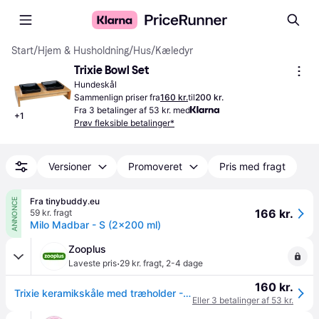
Start
/
Hjem & Husholdning
/
Hus
/
Kæledyr
Trixie Bowl Set
Hundeskål
Sammenlign priser fra
160 kr.
til
200 kr.
Fra 3 betalinger af 53 kr. med
+
1
Prøv fleksible betalinger*
Versioner
Promoveret
Pris med fragt
Fra tinybuddy.eu
ANNONCE
166 kr.
59 kr. fragt
Milo Madbar - S (2x200 ml)
Zooplus
·
Laveste pris
29 kr. fragt
,
2-4 dage
160 kr.
Trixie keramikskåle med træholder - 2 × 0,2 l, L 28 × B 15 × H 5 cm
Eller 3 betalinger af 53 kr.