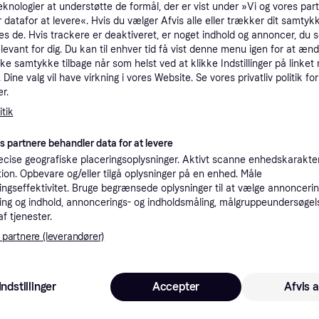
eknologier at understøtte de formål, der er vist under »Vi og vores par
tioner
 datafor at levere«. Hvis du vælger Afvis alle eller trækker dit samtykk
es de. Hvis trackere er deaktiveret, er noget indhold og annoncer, du se
elevant for dig. Du kan til enhver tid få vist denne menu igen for at ænd
kke samtykke tilbage når som helst ved at klikke Indstillinger på linket
Pro
Dine valg vil have virkning i vores Website. Se vores privatliv politik for
r.
tik
2
59 kr. fragt
es partnere behandler data for at levere
1
39 kr. fragt
cise geografiske placeringsoplysninger. Aktivt scanne enhedskarakteri
ation. Opbevare og/eller tilgå oplysninger på en enhed. Måle
ngseffektivitet. Bruge begrænsede oplysninger til at vælge annoncering
K
ng og indhold, annoncerings- og indholdsmåling, målgruppeundersøgel
af tjenester.
24
 partnere (leverandører)
Trixie keramikskåle med træholder - 2 × 0,4 l, L 36 × B 19 × H 7 cm
29 kr. fragt
,
2-4 dage
Eller 
Indstillinger
Accepter
Afvis a