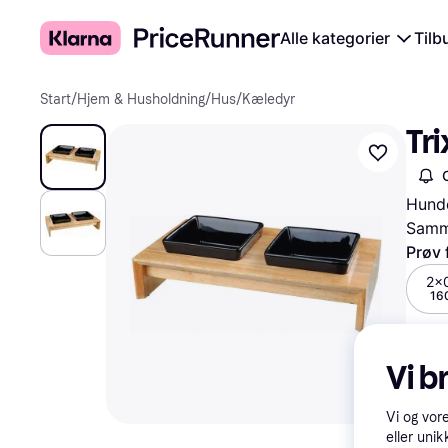
Alle kategorier
Tilb
Start
/
Hjem & Husholdning
/
Hus
/
Kæledyr
Tri
Hund
Samme
Prøv 
2x
160
Vi b
Vi og vor
eller unik