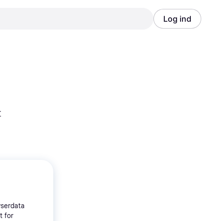
Log ind
Annonce
Annonce
r
wserdata
t for