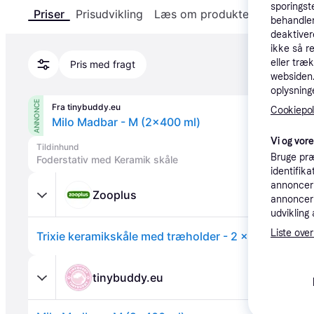
sporingst
Priser
Prisudvikling
Læs om produktet
Specifika
behandler
deaktiver
ikke så r
eller træ
Pris med fragt
websiden. 
oplysninge
ANNONCE
Fra tinybuddy.eu
Cookiepoli
Milo Madbar - M (2x400 ml)
Vi og vor
Tildinhund
Bruge præ
Foderstativ med Keramik skåle
identifik
annonceri
Zooplus
annonceri
udvikling 
Liste over
tinybuddy.eu