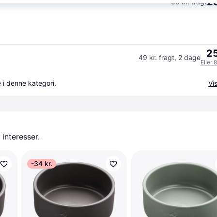
29
59 kr. fragt
25
49 kr. fragt
,
2 dage
Eller 
 i denne kategori.
Vis
 interesser.
-34 kr.