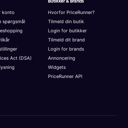
Butikker & Brands
r konto
Hvorfor PriceRunner?
de spørgsmål
Tilmeld din butik
neshopping
Login for butikker
vilkår
Tilmeld dit brand
tillinger
Login for brands
vices Act (DSA)
Annoncering
ysning
Widgets
PriceRunner API