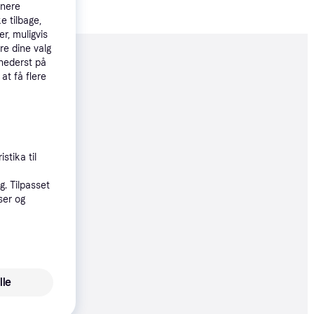
tnere
e tilbage,
r, muligvis
re dine valg
 nederst på
moveret
 at få flere
99 kr.
99 kr.
stika til
. Tilpasset
øbsgaranti
ser og
8 kr.
83 kr./md.
lle