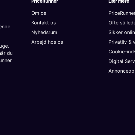
PriceRunner
Lær mere
Om os
PriceRunne
Kontakt os
Ofte stille
gende
Nyhedsrum
Sikker onli
Arbejd hos os
Privatliv & 
uge.
Cookie-inds
når du
unner
Digital Ser
Annonceopl