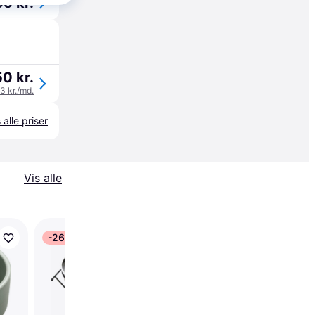
9 kr.
0 kr.
83 kr./md.
 alle priser
Vis alle
-26 kr.
-38 kr.
Trixie Bowl Set
Ceramic/Metal