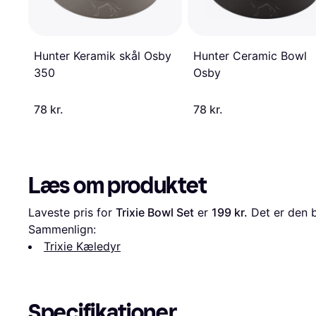
Hunter Ceramic Bowl
Hunter Keramik skål Osby
Osby
350
78 kr.
78 kr.
Læs om produktet
Laveste pris for 
Trixie Bowl Set
 er 
199 kr.
 Det er den b
Sammenlign:
Trixie Kæledyr
Specifikationer