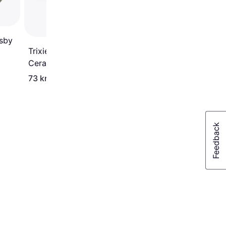
Osby
Trixie Bowl Set
Ceramic/Metal
73 kr.
115 kr.