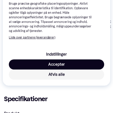
Bruge præcise geografiske placeringsoplysninger. Aktivt
scanne enhedskarakteristika til identifikation. Opbevare
og/eller tilgå oplysninger på en enhed. Måle
annonceringseffektivitet. Bruge begrænsede oplysninger til
Trixie Be Nordic
Trixie Be Nordi
Horse Guard
at vælge annoncering. Tilpasset annoncering og indhold,
Husum Raincoat S
Husum Rainco
annoncerings- og indholdsmåling, målgruppeundersøgelser
HorseGuard
og udvikling af tjenester.
Lændedækken
299 kr.
179 kr.
199 kr.
Refleks - sort
Liste over partnere (leverandører)
Læs om produktet
Indstillinger
Laveste pris for 
Carhartt Chore Coat XL
 er 
267 kr.
 Det 
er den bedste pris lige nu blandt 
2
 butikker.
Accepter
Sammenlign:
Afvis alle
Carhartt Kæledyr
Specifikationer