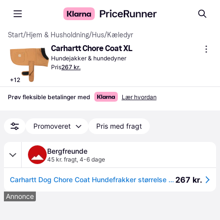
Start
/
Hjem & Husholdning
/
Hus
/
Kæledyr
Carhartt Chore Coat XL
Hundejakker & hundedyner
Pris
267 kr.
+
12
Prøv fleksible betalinger med
Lær hvordan
Promoveret
Pris med fragt
Bergfreunde
45 kr. fragt
,
4-6 dage
267 kr.
Carhartt Dog Chore Coat Hundefrakker størrelse XL farve carhartt brown
Annonce