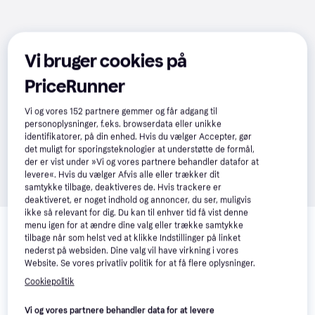
Vi bruger cookies på
PriceRunner
Vi og vores
152
partnere gemmer og får adgang til
personoplysninger, f.eks. browserdata eller unikke
identifikatorer, på din enhed. Hvis du vælger Accepter, gør
det muligt for sporingsteknologier at understøtte de formål,
der er vist under »Vi og vores partnere behandler datafor at
levere«. Hvis du vælger Afvis alle eller trækker dit
samtykke tilbage, deaktiveres de. Hvis trackere er
deaktiveret, er noget indhold og annoncer, du ser, muligvis
Relaterede produkter
ikke så relevant for dig. Du kan til enhver tid få vist denne
menu igen for at ændre dine valg eller trække samtykke
tilbage når som helst ved at klikke Indstillinger på linket
Se vores forslag til andre produkter, der matcher dine 
nederst på websiden. Dine valg vil have virkning i vores
interesser.
Vis alle
Website. Se vores privatliv politik for at få flere oplysninger.
Cookiepolitik
Vi og vores partnere behandler data for at levere