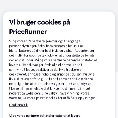
Vi bruger cookies på
PriceRunner
Vi og vores
152
partnere gemmer og får adgang til
personoplysninger, f.eks. browserdata eller unikke
identifikatorer, på din enhed. Hvis du vælger Accepter, gør
det muligt for sporingsteknologier at understøtte de formål,
der er vist under »Vi og vores partnere behandler datafor at
levere«. Hvis du vælger Afvis alle eller trækker dit
samtykke tilbage, deaktiveres de. Hvis trackere er
Relaterede produkter
deaktiveret, er noget indhold og annoncer, du ser, muligvis
ikke så relevant for dig. Du kan til enhver tid få vist denne
Se vores forslag til andre produkter, der matcher dine 
menu igen for at ændre dine valg eller trække samtykke
tilbage når som helst ved at klikke Indstillinger på linket
interesser.
Vis alle
nederst på websiden. Dine valg vil have virkning i vores
Website. Se vores privatliv politik for at få flere oplysninger.
Cookiepolitik
Vi og vores partnere behandler data for at levere