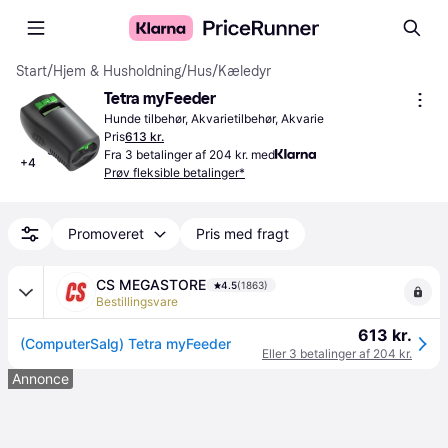
Start
/
Hjem & Husholdning
/
Hus
/
Kæledyr
Tetra myFeeder
Hunde tilbehør, Akvarietilbehør, Akvarie
Pris
613 kr.
Fra 3 betalinger af 204 kr. med
+
4
Prøv fleksible betalinger*
Promoveret
Pris med fragt
CS MEGASTORE
4.5
(1863)
Bestillingsvare
613 kr.
(ComputerSalg) Tetra myFeeder
Eller 3 betalinger af 204 kr.
Annonce