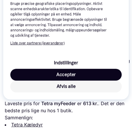
Bruge præcise geografiske placeringsoplysninger. Aktivt
scanne enhedskarakteristika til identifikation. Opbevare
og/eller tilgå oplysninger på en enhed. Måle
annonceringseffektivitet. Bruge begrænsede oplysninger til
at vælge annoncering. Tilpasset annoncering og indhold,
annoncerings- og indholdsmåling, målgruppeundersøgelser
og udvikling af tjenester.
Liste over partnere (leverandører)
Orijen Tundra 11.4kg
Sera Viformo
Fodertabletter
Tetra BETTA-
Indstillinger
1.069 kr.
FISKEFODER
185 kr.
Eller 3 betalinger af
Accepter
43 kr.
Eller 3 betalinger af 62 kr.
356 kr.
Afvis alle
Læs om produktet
Laveste pris for 
Tetra myFeeder
 er 
613 kr.
. Det er den 
bedste pris lige nu hos 1 butik.
Sammenlign:
Tetra Kæledyr