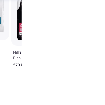
y
Hill's Sparepakke Science
Plan tørfoder 1-5 Large
579 kr.
200 kr.