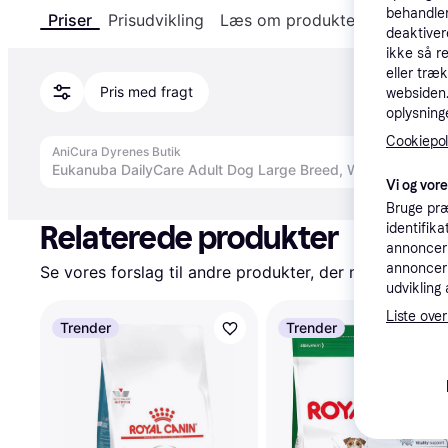
behandler
Priser
Prisudvikling
Læs om produktet
Specifika
deaktiver
ikke så r
eller træ
Pris med fragt
websiden. 
oplysninge
Cookiepoli
AniCura Dyrenes Butik
Eukanuba DailyCare Adult Dog Large Breed, Weight Control,
Vi og vor
Annonce
Bruge præ
Relaterede produkter
identifik
annonceri
annonceri
Se vores forslag til andre produkter, der matcher dine
udvikling 
Liste over
Trender
Trender