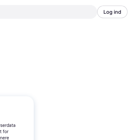
Log ind
Annonce
Annonce
wserdata
t for
tnere