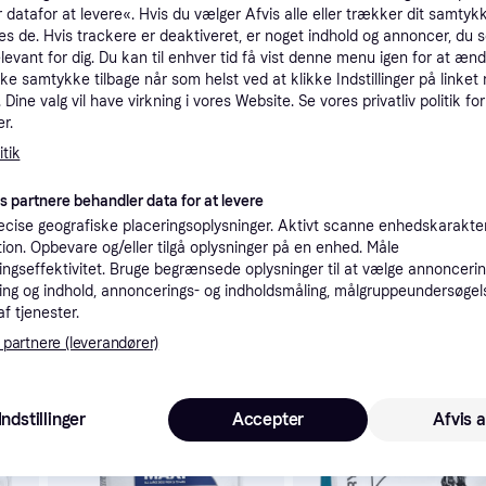
 datafor at levere«. Hvis du vælger Afvis alle eller trækker dit samtykk
tioner
es de. Hvis trackere er deaktiveret, er noget indhold og annoncer, du se
elevant for dig. Du kan til enhver tid få vist denne menu igen for at ænd
kke samtykke tilbage når som helst ved at klikke Indstillinger på linket
Pro
Dine valg vil have virkning i vores Website. Se vores privatliv politik for
r.
tik
5
Fri fragt
,
1-3 dage
 15 kg.
es partnere behandler data for at levere
cise geografiske placeringsoplysninger. Aktivt scanne enhedskarakteri
ation. Opbevare og/eller tilgå oplysninger på en enhed. Måle
ngseffektivitet. Bruge begrænsede oplysninger til at vælge annoncering
ng og indhold, annoncerings- og indholdsmåling, målgruppeundersøgel
 interesser.
af tjenester.
 partnere (leverandører)
Trender
Indstillinger
Accepter
Afvis a