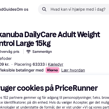
ud
Guides
Om os
kanuba DailyCare Adult Weight 
trol Large 15kg
Overvåg pris
Sammenlign
efoder
09 kr.
·
Placering 
63333 
i 
Kæledyr
fleksible betalinger med
Lær hvordan
ruger cookies på PriceRunner
es
152
partnere gemmer og får adgang til personoplysninger, f.eks. bro
ke identifikatorer, på din enhed. Hvis du vælger Accepter, gør det mulig
eknologier at understøtte de formål, der er vist under »Vi og vores par