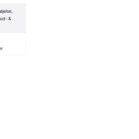
jelse, 
ud- & 
er