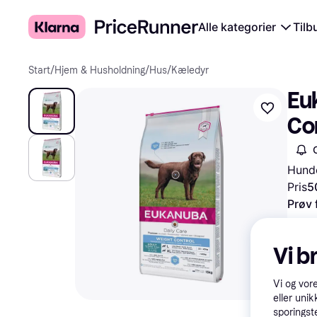
Alle kategorier
Tilb
Start
/
Hjem & Husholdning
/
Hus
/
Kæledyr
Eu
Con
Hund
Pris
5
Prøv 
Vi b
Vi og vor
eller unik
sporingst