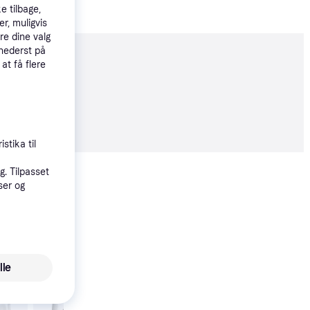
e tilbage,
r, muligvis
re dine valg
 nederst på
moveret
 at få flere
09 kr.
stika til
Vis alle
. Tilpasset
ser og
Trender
Royal Canin Mini Exig
lle
3kg