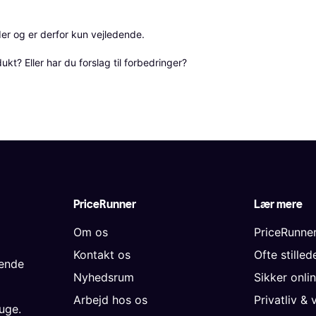
r og er derfor kun vejledende. 

? Eller har du forslag til forbedringer? 
PriceRunner
Lær mere
Om os
PriceRunne
Kontakt os
Ofte stille
gende
Nyhedsrum
Sikker onli
Arbejd hos os
Privatliv & 
uge.