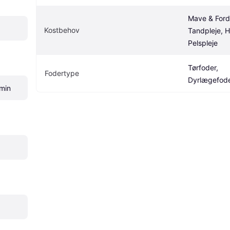
Mave & Fordø
Kostbehov
Tandpleje, H
Pelspleje
Tørfoder, 
Fodertype
Dyrlægefod
amin