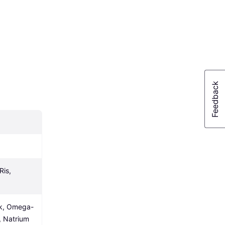
is, 
nk, Omega-
 Natrium