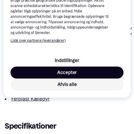
Bruge præcise geografiske placeringsoplysninger. Aktivt
scanne enhedskarakteristika til identifikation. Opbevare
og/eller tilgå oplysninger på en enhed. Måle
annonceringseffektivitet. Bruge begrænsede oplysninger til
at vælge annoncering. Tilpasset annoncering og indhold,
Trixie Journey
Trixie Journey
Trixie Journey
annoncerings- og indholdsmåling, målgruppeundersøgelser
og udvikling af tjenester.
Transport Box M
Transport Box
Transport Box S–M
Liste over partnere (leverandører)
729 kr.
799 kr.
2.015 kr.
Læs om produktet
Indstillinger
Laveste pris for 
Ferplast TRANSPORTER ATLAS 20 
Accepter
OPEN 58x37x32
 er 
445 kr.
 Det er den bedste pris lige 
Afvis alle
nu blandt 
2
 butikker.
Sammenlign:
Ferplast Kæledyr
Specifikationer