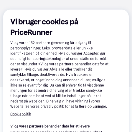
Vi bruger cookies på
PriceRunner
Vi og vores
152
partnere gemmer og får adgang til
personoplysninger, f.eks. browserdata eller unikke
identifikatorer, på din enhed. Hvis du vælger Accepter, gør
det muligt for sporingsteknologier at understøtte de formål,
der er vist under »Vi og vores partnere behandler datafor at
levere«. Hvis du vælger Afvis alle eller trækker dit
samtykke tilbage, deaktiveres de. Hvis trackere er
deaktiveret, er noget indhold og annoncer, du ser, muligvis
ikke så relevant for dig. Du kan til enhver tid få vist denne
Relaterede produkter
menu igen for at ændre dine valg eller trække samtykke
tilbage når som helst ved at klikke Indstillinger på linket
Se vores forslag til andre produkter, der matcher dine 
nederst på websiden. Dine valg vil have virkning i vores
interesser.
Vis alle
Website. Se vores privatliv politik for at få flere oplysninger.
Cookiepolitik
Trender
Vi og vores partnere behandler data for at levere