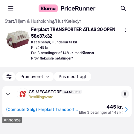
Start
/
Hjem & Husholdning
/
Hus
/
Kæledyr
Ferplast TRANSPORTER ATLAS 20 OPEN 
58x37x32
Kat tilbehør, Hundebur til bil
Pris
445 kr.
Fra 3 betalinger af 148 kr. med
Prøv fleksible betalinger*
Promoveret
Pris med fragt
CS MEGASTORE
4.5
(1861)
Bestillingsvare
445 kr.
(ComputerSalg) Ferplast Transporter Atlas 20 Open 58x37x32 cm
Eller 3 betalinger af 148 kr.
Annonce