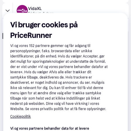
VidaXL
Fri fragt
,
4 dage
1.161 kr.
Vi bruger cookies på
vidaXL akvariebord 81x36x73 cm konstrueret træ grå sonoma-eg
Eller 3 betalinger af 387 kr.
PriceRunner
Annonce
Vi og vores
152
partnere gemmer og får adgang til
personoplysninger, f.eks. browserdata eller unikke
identifikatorer, på din enhed. Hvis du vælger Accepter, gør
det muligt for sporingsteknologier at understøtte de formål,
der er vist under »Vi og vores partnere behandler datafor at
levere«. Hvis du vælger Afvis alle eller trækker dit
samtykke tilbage, deaktiveres de. Hvis trackere er
deaktiveret, er noget indhold og annoncer, du ser, muligvis
ikke så relevant for dig. Du kan til enhver tid få vist denne
menu igen for at ændre dine valg eller trække samtykke
tilbage når som helst ved at klikke Indstillinger på linket
nederst på websiden. Dine valg vil have virkning i vores
Website. Se vores privatliv politik for at få flere oplysninger.
Cookiepolitik
Vi og vores partnere behandler data for at levere