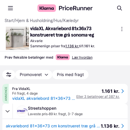
Start
/
Hjem & Husholdning
/
Hus
/
Kæledyr
vidaXL Akvariebord 81x36x73 
konstrueret træ grå sonoma-eg
Akvarie
Sammenlign priser fra
1.136 kr.
til
1.161 kr.
Prøv fleksible betalinger med
Lær hvordan
Promoveret
Pris med fragt
Fra VidaXL
ANNONCE
1.161 kr.
Fri fragt
,
4 dage
Eller 3 betalinger af 387 kr.
vidaXL akvariebord 81x36x73 cm konstrueret træ grå sonoma-eg
Streetshoppen
·
Laveste pris
89 kr. fragt
,
3-7 dage
1.136 kr.
akvariebord 81x36x73 cm konstrueret træ grå sonoma-eg