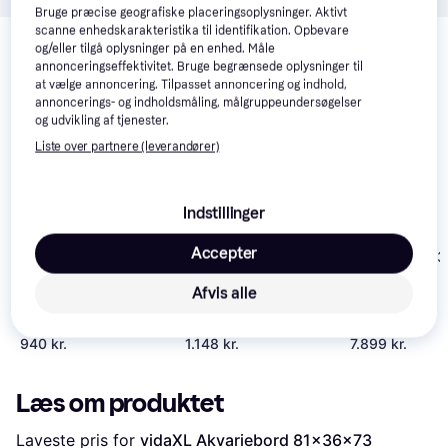
Bruge præcise geografiske placeringsoplysninger. Aktivt
Relaterede produkter
scanne enhedskarakteristika til identifikation. Opbevare
og/eller tilgå oplysninger på en enhed. Måle
Se vores forslag til andre produkter, der matcher dine 
annonceringseffektivitet. Bruge begrænsede oplysninger til
interesser.
Vis alle
at vælge annoncering. Tilpasset annoncering og indhold,
annoncerings- og indholdsmåling, målgruppeundersøgelser
og udvikling af tjenester.
Trender
Trender
Liste over partnere (leverandører)
Indstillinger
Accepter
Juwel Trigon 
Aquarium
Afvis alle
vidaXL Engineered
vidaXL Akvariebord
Wood Aquarium Table
121x41x58
121x41x58cm
konstrueret træ hvid
940 kr.
1.148 kr.
7.899 kr.
Læs om produktet
Laveste pris for 
vidaXL Akvariebord 81x36x73 