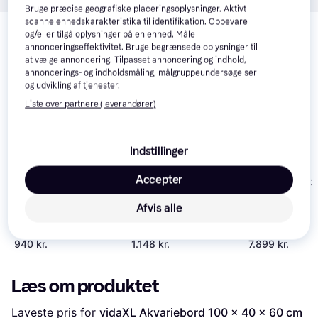
Bruge præcise geografiske placeringsoplysninger. Aktivt
Relaterede produkter
scanne enhedskarakteristika til identifikation. Opbevare
og/eller tilgå oplysninger på en enhed. Måle
Se vores forslag til andre produkter, der matcher dine 
annonceringseffektivitet. Bruge begrænsede oplysninger til
interesser.
Vis alle
at vælge annoncering. Tilpasset annoncering og indhold,
annoncerings- og indholdsmåling, målgruppeundersøgelser
og udvikling af tjenester.
Trender
Trender
Liste over partnere (leverandører)
Indstillinger
Accepter
Juwel Trigon 
Aquarium
Afvis alle
vidaXL Engineered
vidaXL Akvariebord
Wood Aquarium Table
121x41x58
121x41x58cm
konstrueret træ hvid
940 kr.
1.148 kr.
7.899 kr.
Læs om produktet
Laveste pris for 
vidaXL Akvariebord 100 x 40 x 60 cm 