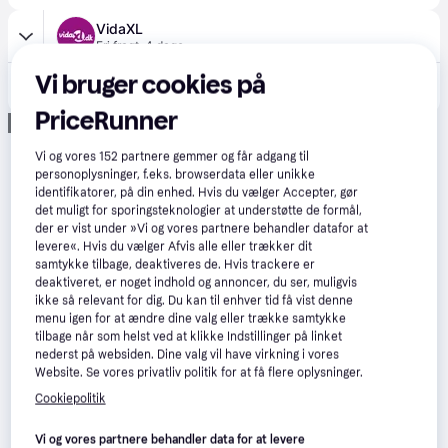
VidaXL
Fri fragt
,
4 dage
802 kr.
Vi bruger cookies på
vidaXL akvariebord 100x40x60 cm konstrueret træ antikt trælook
Eller 3 betalinger af 267 kr.
PriceRunner
Annonce
Vi og vores
152
partnere gemmer og får adgang til
personoplysninger, f.eks. browserdata eller unikke
identifikatorer, på din enhed. Hvis du vælger Accepter, gør
det muligt for sporingsteknologier at understøtte de formål,
der er vist under »Vi og vores partnere behandler datafor at
levere«. Hvis du vælger Afvis alle eller trækker dit
samtykke tilbage, deaktiveres de. Hvis trackere er
deaktiveret, er noget indhold og annoncer, du ser, muligvis
ikke så relevant for dig. Du kan til enhver tid få vist denne
menu igen for at ændre dine valg eller trække samtykke
tilbage når som helst ved at klikke Indstillinger på linket
nederst på websiden. Dine valg vil have virkning i vores
Website. Se vores privatliv politik for at få flere oplysninger.
Cookiepolitik
Vi og vores partnere behandler data for at levere