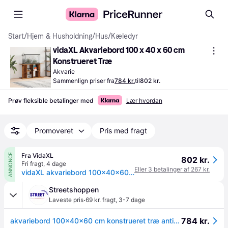
Start
/
Hjem & Husholdning
/
Hus
/
Kæledyr
vidaXL Akvariebord 100 x 40 x 60 cm 
Konstrueret Træ
Akvarie
Sammenlign priser fra
784 kr.
til
802 kr.
Prøv fleksible betalinger med
Lær hvordan
Promoveret
Pris med fragt
Fra VidaXL
ANNONCE
802 kr.
Fri fragt
,
4 dage
Eller 3 betalinger af 267 kr.
vidaXL akvariebord 100x40x60 cm konstrueret træ antikt trælook
Streetshoppen
·
Laveste pris
69 kr. fragt
,
3-7 dage
784 kr.
akvariebord 100x40x60 cm konstrueret træ antikt trælook