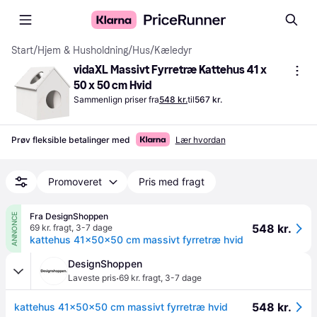
Start
/
Hjem & Husholdning
/
Hus
/
Kæledyr
vidaXL Massivt Fyrretræ Kattehus 41 x 
50 x 50 cm Hvid
Sammenlign priser fra
548 kr.
til
567 kr.
Prøv fleksible betalinger med
Lær hvordan
Promoveret
Pris med fragt
Fra DesignShoppen
ANNONCE
548 kr.
69 kr. fragt
,
3-7 dage
kattehus 41x50x50 cm massivt fyrretræ hvid
DesignShoppen
·
Laveste pris
69 kr. fragt
,
3-7 dage
548 kr.
kattehus 41x50x50 cm massivt fyrretræ hvid