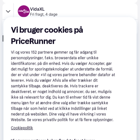
VidaXL
Fri fragt
,
4 dage
567 kr.
vidaXL kattehus 41x50x50 cm massivt fyrretræ hvid
Vi bruger cookies på
Eller 3 betalinger af 189 kr.
Annonce
PriceRunner
Vi og vores
152
partnere gemmer og får adgang til
personoplysninger, f.eks. browserdata eller unikke
identifikatorer, på din enhed. Hvis du vælger Accepter, gør
det muligt for sporingsteknologier at understøtte de formål,
der er vist under »Vi og vores partnere behandler datafor at
levere«. Hvis du vælger Afvis alle eller trækker dit
samtykke tilbage, deaktiveres de. Hvis trackere er
deaktiveret, er noget indhold og annoncer, du ser, muligvis
ikke så relevant for dig. Du kan til enhver tid få vist denne
menu igen for at ændre dine valg eller trække samtykke
tilbage når som helst ved at klikke Indstillinger på linket
nederst på websiden. Dine valg vil have virkning i vores
Website. Se vores privatliv politik for at få flere oplysninger.
Cookiepolitik