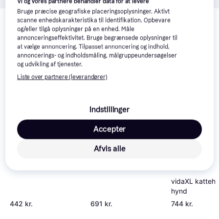
Vi og vores partnere behandler data for at levere
Bruge præcise geografiske placeringsoplysninger. Aktivt
Relaterede produkter
scanne enhedskarakteristika til identifikation. Opbevare
og/eller tilgå oplysninger på en enhed. Måle
Se vores forslag til andre produkter, der matcher dine 
annonceringseffektivitet. Bruge begrænsede oplysninger til
interesser.
Vis alle
at vælge annoncering. Tilpasset annoncering og indhold,
annoncerings- og indholdsmåling, målgruppeundersøgelser
og udvikling af tjenester.
-153 kr.
Liste over partnere (leverandører)
Indstillinger
Accepter
Zooplus Kattehus
Afvis alle
Madeira
vidaXL Kattehus
43x43x60 cm
Massivt Fyrretræ Hvid
vidaXL katteh
hynd
442 kr.
691 kr.
744 kr.