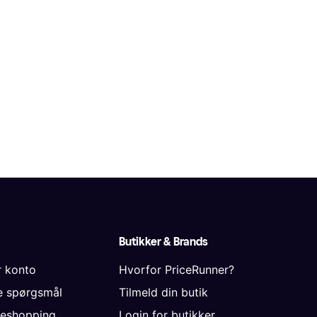
Butikker & Brands
r konto
Hvorfor PriceRunner?
de spørgsmål
Tilmeld din butik
neshopping
Login for butikker