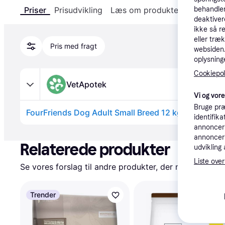
Priser
Prisudvikling
Læs om produktet
Specifika
behandler
deaktiver
ikke så r
eller træ
Pris med fragt
websiden. 
oplysninge
Cookiepoli
VetApotek
Vi og vor
Bruge præ
FourFriends Dog Adult Small Breed 12 kg
identifik
annonceri
Annonce
annonceri
Relaterede produkter
udvikling 
Liste over
Se vores forslag til andre produkter, der matcher dine
Trender