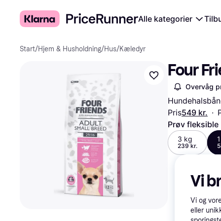
Alle kategorier
Tilb
Start
/
Hjem & Husholdning
/
Hus
/
Kæledyr
Four Fr
Overvåg pr
Hundehalsbån
Pris
549 kr.
·
Prøv fleksible
3 kg
1
239 kr.
5
Vi b
Vi og vor
eller unik
sporingst