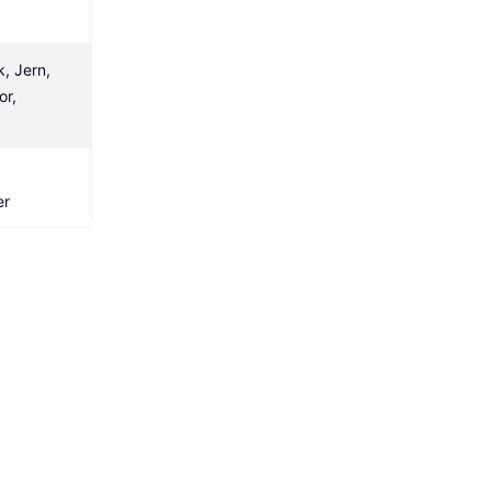
, Jern, 
r, 
er