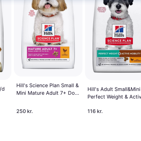
Hill's Science Plan Small &
j/d
Hill's Adult Small&Mini
Mini Mature Adult 7+ Dog
Perfect Weight & Acti
Food with Chicken 6kg
Mobility kylling
250 kr.
116 kr.
hundefoder