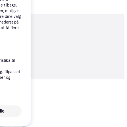
e tilbage,
r, muligvis
re dine valg
 nederst på
moveret
 at få flere
stika til
9 kr.
. Tilpasset
ser og
Vis alle
lle
Royal Canin Mini Age