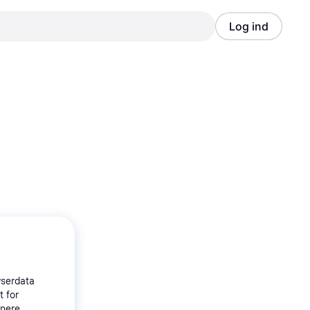
Log ind
Annonce
Annonce
wserdata
t for
tnere