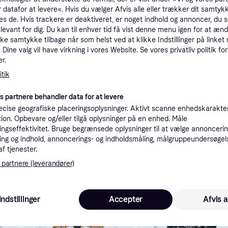
tioner
 datafor at levere«. Hvis du vælger Afvis alle eller trækker dit samtykk
es de. Hvis trackere er deaktiveret, er noget indhold og annoncer, du se
elevant for dig. Du kan til enhver tid få vist denne menu igen for at ænd
kke samtykke tilbage når som helst ved at klikke Indstillinger på linket
Pro
Dine valg vil have virkning i vores Website. Se vores privatliv politik for
r.
tik
es partnere behandler data for at levere
cise geografiske placeringsoplysninger. Aktivt scanne enhedskarakteri
54
Fri fragt
ation. Opbevare og/eller tilgå oplysninger på en enhed. Måle
ngseffektivitet. Bruge begrænsede oplysninger til at vælge annoncering
ng og indhold, annoncerings- og indholdsmåling, målgruppeundersøgel
af tjenester.
 partnere (leverandører)
 interesser.
Trender
-13 kr.
Indstillinger
Accepter
Afvis a