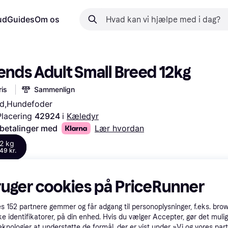
ud
Guides
Om os
iends Adult Small Breed 12kg
is
Sammenlign
d,Hundefoder
Placering 
42924 
i 
Kæledyr
 betalinger med
Lær hvordan
2 kg
49 kr.
ruger cookies på PriceRunner
es
152
partnere gemmer og får adgang til personoplysninger, f.eks. bro
ke identifikatorer, på din enhed. Hvis du vælger Accepter, gør det mulig
eknologier at understøtte de formål, der er vist under »Vi og vores par