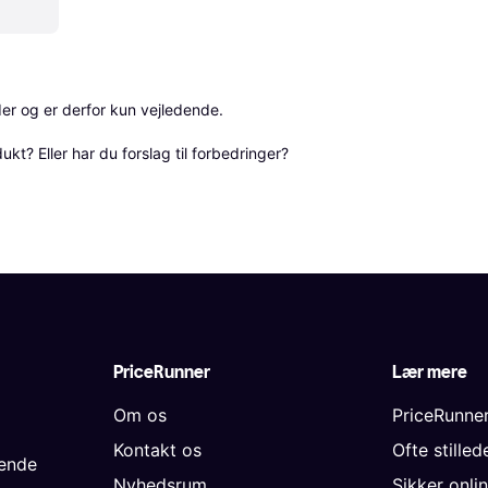
r og er derfor kun vejledende. 

? Eller har du forslag til forbedringer? 
PriceRunner
Lær mere
Om os
PriceRunne
Kontakt os
Ofte stille
gende
Nyhedsrum
Sikker onli