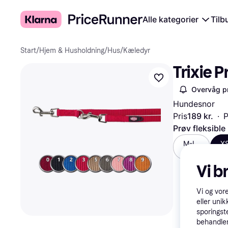
Alle kategorier
Tilb
Start
/
Hjem & Husholdning
/
Hus
/
Kæledyr
Trixie 
Overvåg pr
Hundesnor
Pris
189 kr.
·
P
Prøv fleksible
M-L
X
99 kr.
18
Vi b
Vi og vor
eller unik
sporingst
behandler