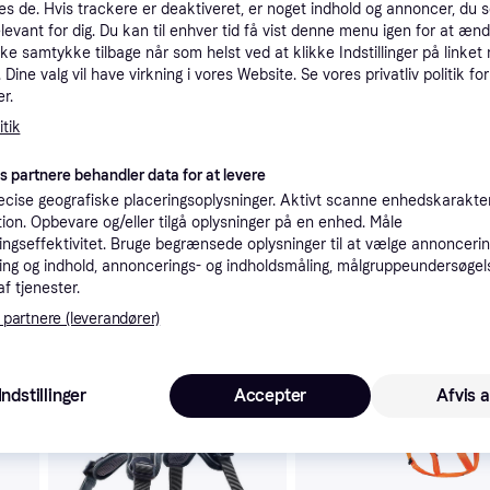
es de. Hvis trackere er deaktiveret, er noget indhold og annoncer, du se
tioner
elevant for dig. Du kan til enhver tid få vist denne menu igen for at ænd
kke samtykke tilbage når som helst ved at klikke Indstillinger på linket
Dine valg vil have virkning i vores Website. Se vores privatliv politik for
r.
Pro
tik
es partnere behandler data for at levere
cise geografiske placeringsoplysninger. Aktivt scanne enhedskarakteri
ation. Opbevare og/eller tilgå oplysninger på en enhed. Måle
1
mm Blå
ngseffektivitet. Bruge begrænsede oplysninger til at vælge annoncering
ng og indhold, annoncerings- og indholdsmåling, målgruppeundersøgel
af tjenester.
 partnere (leverandører)
 interesser.
Indstillinger
Accepter
Afvis a
Trender