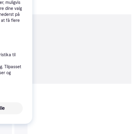
r, muligvis
re dine valg
 nederst på
 at få flere
moveret
stika til
89 kr.
. Tilpasset
ser og
Vis alle
lle
Trender
PETCARE Anti Bark Co