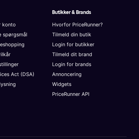
Butikker & Brands
r konto
Hvorfor PriceRunner?
de spørgsmål
Tilmeld din butik
neshopping
Login for butikker
vilkår
Tilmeld dit brand
tillinger
Login for brands
vices Act (DSA)
Annoncering
ysning
Widgets
PriceRunner API