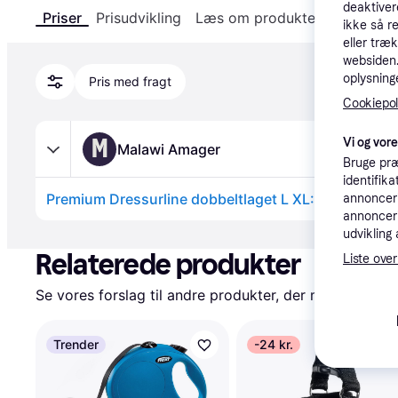
deaktiver
Priser
Prisudvikling
Læs om produktet
Specifika
ikke så r
eller træ
websiden. 
oplysninge
Pris med fragt
Cookiepoli
M
Vi og vor
Malawi Amager
Bruge præ
identifik
Premium Dressurline dobbeltlaget L XL: 2,00 m/25 
annonceri
annonceri
Annonce
udvikling 
Relaterede produkter
Liste over
Se vores forslag til andre produkter, der matcher dine
Trender
-24 kr.