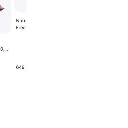
with Remote Control
Non-Stop Dogwear
Freemotion Harness 5.0
Black Orange
0,
5,
649 kr.
495 kr.