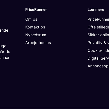
PriceRunner
Lær mere
Om os
PriceRunne
Kontakt os
Ofte stille
gende
Nyhedsrum
Sikker onli
Arbejd hos os
Privatliv & 
uge.
Cookie-inds
når du
unner
Digital Ser
Annonceopl