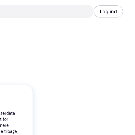
Log ind
Annonce
Annonce
wserdata
t for
tnere
e tilbage,