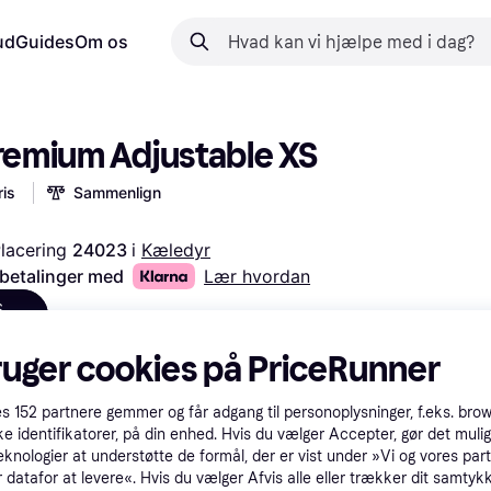
ud
Guides
Om os
Premium Adjustable XS
is
Sammenlign
lacering 
24023 
i 
Kæledyr
 betalinger med
Lær hvordan
S
9 kr.
ruger cookies på PriceRunner
es
152
partnere gemmer og får adgang til personoplysninger, f.eks. bro
ke identifikatorer, på din enhed. Hvis du vælger Accepter, gør det mulig
eknologier at understøtte de formål, der er vist under »Vi og vores par
 datafor at levere«. Hvis du vælger Afvis alle eller trækker dit samtykk