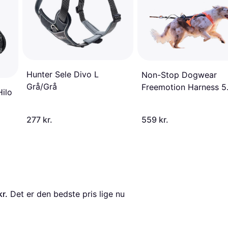
Hunter Sele Divo L
Non-Stop Dogwear
Grå/Grå
Freemotion Harness 5.
ilo
Unisex, Black/Orange, 
Single
277 kr.
559 kr.
kr.
 Det er den bedste pris lige nu 