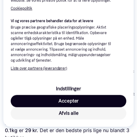
Website. Se vores privatliv politik for at få flere oplysninger.
Cookiepolitik
Vi og vores partnere behandler data for at levere
Bruge præcise geografiske placeringsoplysninger. Aktivt
scanne enhedskarakteristika til identifikation. Opbevare
og/eller tilgå oplysninger på en enhed. Måle
annonceringseffektivitet. Bruge begrænsede oplysninger til
at vælge annoncering. Tilpasset annoncering og indhold,
annoncerings- og indholdsmåling, målgruppeundersøgelser
og udvikling af tjenester.
Rinti 250 Chicko
Liste over partnere (leverandører)
Vitakraft Chic
Bonas XXL
Trixie Premio Chickies
0.1kg
49 kr.
Indstillinger
29 kr.
48 kr.
Eller 3 betalinger 
Accepter
Læs om produktet
Afvis alle
Laveste pris for 
Trixie Premio Ost & Kyllinge Strimler  
0.1kg
 er 
29 kr.
 Det er den bedste pris lige nu blandt 
3