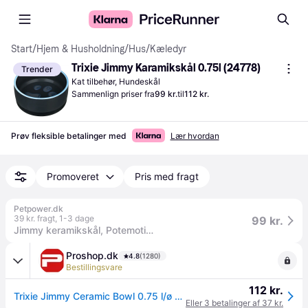
Start
/
Hjem & Husholdning
/
Hus
/
Kæledyr
Trixie Jimmy Karamikskål 0.75l (24778)
Trender
Kat tilbehør, Hundeskål
Sammenlign priser fra
99 kr.
til
112 kr.
Prøv fleksible betalinger med
Lær hvordan
Promoveret
Pris med fragt
Petpower.dk
39 kr. fragt
,
1-3 dage
99 kr.
Jimmy keramikskål, Potemotiv, 400/750ml. Flere farver
Proshop.dk
4.8
(1280)
Bestillingsvare
112 kr.
Trixie Jimmy Ceramic Bowl 0.75 l/ø 16 cm assorted colours
Eller 3 betalinger af 37 kr.