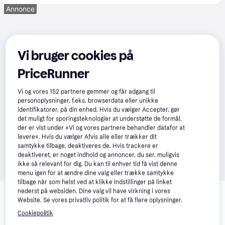
Annonce
Vi bruger cookies på
PriceRunner
Vi og vores
152
partnere gemmer og får adgang til
personoplysninger, f.eks. browserdata eller unikke
identifikatorer, på din enhed. Hvis du vælger Accepter, gør
det muligt for sporingsteknologier at understøtte de formål,
der er vist under »Vi og vores partnere behandler datafor at
levere«. Hvis du vælger Afvis alle eller trækker dit
samtykke tilbage, deaktiveres de. Hvis trackere er
deaktiveret, er noget indhold og annoncer, du ser, muligvis
ikke så relevant for dig. Du kan til enhver tid få vist denne
menu igen for at ændre dine valg eller trække samtykke
tilbage når som helst ved at klikke Indstillinger på linket
Relaterede produkter
nederst på websiden. Dine valg vil have virkning i vores
Website. Se vores privatliv politik for at få flere oplysninger.
Se vores forslag til andre produkter, der matcher dine 
Cookiepolitik
interesser.
Vis alle