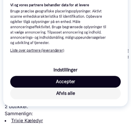
Vi og vores partnere behandler data for at levere
-27 kr.
Bruge præcise geografiske placeringsoplysninger. Aktivt
scanne enhedskarakteristika til identifikation. Opbevare
og/eller tilgå oplysninger på en enhed. Måle
annonceringseffektivitet. Bruge begrænsede oplysninger til
at vælge annoncering. Tilpasset annoncering og indhold,
annoncerings- og indholdsmåling, målgruppeundersøgelser
og udvikling af tjenester.
Trixie Bowl Set
Trixie Replacement
Liste over partnere (leverandører)
Hunter Feed B
Stainless Steel Bowl
Stainless Steel
14 kr.
31 kr.
73 kr.
Indstillinger
Læs om produktet
Accepter
Laveste pris for 
Trixie Jimmy Karamikskål 0.75l 
Afvis alle
(24778)
 er 
99 kr.
 Det er den bedste pris lige nu blandt 
2
 butikker.
Sammenlign:
Trixie Kæledyr