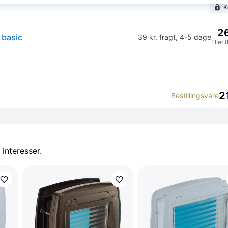
K
26
 basic
39 kr. fragt
,
4-5 dage
Eller 
2
Bestillingsvare
 interesser.