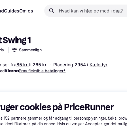
ud
Guides
Om os
t Swing 1
is
Sammenlign
iser fra
85 kr.
til
265 kr.
·
Placering 
2954 
i 
Kæledyr
med
Prøv fleksible betalinger*
ruger cookies på PriceRunner
es
152
partnere gemmer og får adgang til personoplysninger, f.eks. bro
ke identifikatorer, på din enhed. Hvis du vælger Accepter, gør det mulig