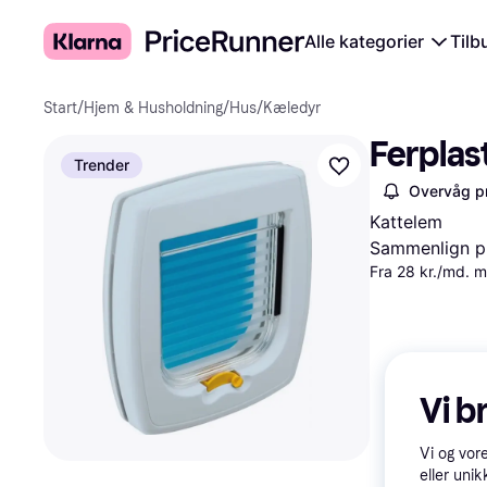
Alle kategorier
Tilb
Start
/
Hjem & Husholdning
/
Hus
/
Kæledyr
Ferplas
Trender
Overvåg pr
Kattelem
Sammenlign pr
Fra 28 kr./md. 
Vi b
Vi og vor
eller unik