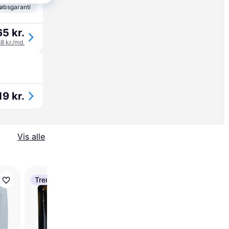
øbsgaranti
5 kr.
88 kr./md.
19 kr.
Vis alle
Trender
Ferplast Swing 3