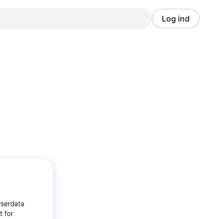
Log ind
Annonce
Annonce
wserdata
t for