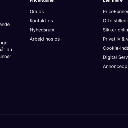
PriceRunner
Lær mere
Om os
PriceRunne
Kontakt os
Ofte stille
gende
Nyhedsrum
Sikker onli
Arbejd hos os
Privatliv & 
uge.
Cookie-inds
når du
unner
Digital Ser
Annonceopl