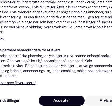
eknologier at understøtte de formål, der er vist under »Vi og vores par
tioner
 datafor at levere«. Hvis du vælger Afvis alle eller trækker dit samtykk
es de. Hvis trackere er deaktiveret, er noget indhold og annoncer, du se
elevant for dig. Du kan til enhver tid få vist denne menu igen for at ænd
kke samtykke tilbage når som helst ved at klikke Indstillinger på linket
Pro
Dine valg vil have virkning i vores Website. Se vores privatliv politik for
r.
2
tik
39 kr. fragt
,
4-5 dage
er basic
Eller
es partnere behandler data for at levere
cise geografiske placeringsoplysninger. Aktivt scanne enhedskarakteri
K
ation. Opbevare og/eller tilgå oplysninger på en enhed. Måle
ngseffektivitet. Bruge begrænsede oplysninger til at vælge annoncering
Ferplast - Hunde- & KattElem Swing 1 2-vejs - Hvid - Small - Klar til levering - White
·
ng og indhold, annoncerings- og indholdsmåling, målgruppeundersøgel
Laveste pris
39 kr. fragt
,
1 dag
Eller 
af tjenester.
 partnere (leverandører)
K
1
Indstillinger
Accepter
Afvis a
49 kr. fragt
,
2-4 dage
Eller 