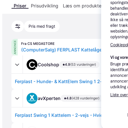
sporingst
Priser
Prisudvikling
Læs om produktet
Specifika
behandler
deaktiver
ikke så r
eller træ
Pris med fragt
websiden. 
oplysninge
ANNONCE
Fra CS MEGASTORE
Cookiepoli
(ComputerSalg) FERPLAST Kattelåge Swing 1 Sup
Vi og vor
Coolshop
Bruge præ
4.9
(53 vurderinger)
identifik
annonceri
annonceri
udvikling 
Liste over
avXperten
4.8
(428 vurderinger)
Ferplast Swing 1 Kattelem - 2-vejs - Hvid