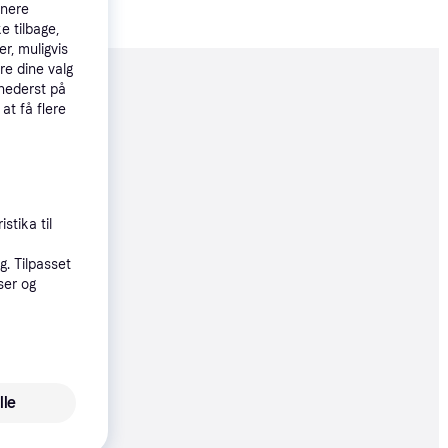
tnere
e tilbage,
r, muligvis
re dine valg
 nederst på
moveret
 at få flere
65 kr.
 88 kr./md.
stika til
øbsgaranti
. Tilpasset
85 kr.
ser og
28 kr./md.
øbsgaranti
02 kr.
lle
34 kr./md.