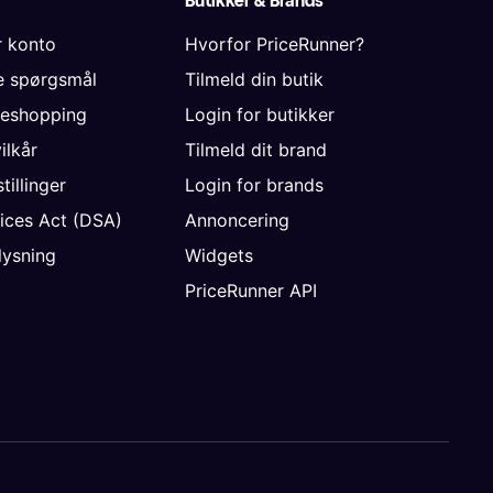
Butikker & Brands
r konto
Hvorfor PriceRunner?
de spørgsmål
Tilmeld din butik
neshopping
Login for butikker
vilkår
Tilmeld dit brand
tillinger
Login for brands
vices Act (DSA)
Annoncering
ysning
Widgets
PriceRunner API