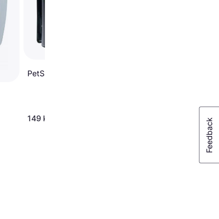
PetSafe Staywell 730
167 kr.
149 kr.
Eller 3 betalinger af 56 kr.