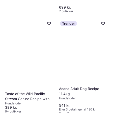
699 kr.
7 butikker
Hobby First No Mess Wildlife
Trender
Fuglefoder
215 kr.
Eller 3 betalinger af 72 kr.
9 butikker
Acana Adult Dog Recipe
Taste of the Wild Pacific
11.4kg
Hundefoder
Stream Canine Recipe with
Hundefoder
Smoked Salmon 12.2kg
541 kr.
389 kr.
Eller 3 betalinger af 180 kr.
9+ butikker