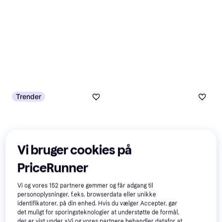
Trender
Vi bruger cookies på
PriceRunner
Vi og vores
152
partnere gemmer og får adgang til
Sureflap Lille Mikrochip
3
personoplysninger, f.eks. browserdata eller unikke
Kattelem
identifikatorer, på din enhed. Hvis du vælger Accepter, gør
Kattelem
det muligt for sporingsteknologier at understøtte de formål,
der er vist under »Vi og vores partnere behandler datafor at