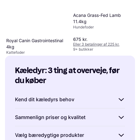
Acana Grass-Fed Lamb
11.4kg
Hundefoder
675 kr.
Royal Canin Gastrointestinal
Eller 3 betalinger af 225 kr.
4kg
9+ butikker
Kattefoder
399 kr.
Eller 3 betalinger af 133 kr.
9+ butikker
Kæledyr: 3 ting at overveje, før 
du køber
Kend dit kæledyrs behov
Det er vigtigt at forstå, hvad dit kæledyr har
Sammenlign priser og kvalitet
brug for, før du køber produkter.
Hunde
har
eksempelvis brug for legetøj, der kan
Når du køber produkter til kæledyr, er det
Vælg bæredygtige produkter
stimulere deres sind og holde dem aktive,
klogt at sammenligne både priser og kvalitet.