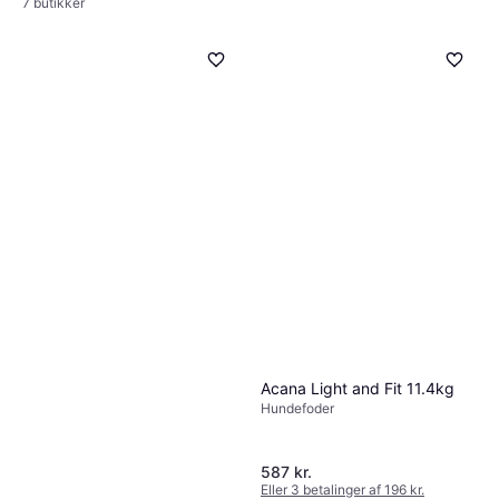
7 butikker
Wahl Moser Max 50
Professionel Max50 Hair
Acana Light and Fit 11.4kg
Hund pelspleje
Clips
1.250 kr.
Hundefoder
7 butikker
587 kr.
Eller 3 betalinger af 196 kr.