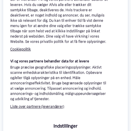
levere«. Hvis du vælger Afvis alle eller trækker dit
samtykke tilbage, deaktiveres de. Hvis trackere er
deaktiveret, er noget indhold og annoncer, du ser, muligvis
ikke så relevant for dig. Du kan til enhver tid få vist denne
menu igen for at ændre dine valg eller trække samtykke
tilbage når som helst ved at klikke Indstillinger på linket
742 kr.
Elanco AdTab Tyggetabletter
nederst på websiden. Dine valg vil have virkning i vores
Eller 3 betalinger af 247 kr.
til Hund 22-45kg 900mg
Website. Se vores privatliv politik for at få flere oplysninger.
9+ butikker
Hundefoder
3stk
Cookiepolitik
319 kr.
Eller 3 betalinger af 106 kr.
50+
9+ butikker
Vi og vores partnere behandler data for at levere
Bruge præcise geografiske placeringsoplysninger. Aktivt
scanne enhedskarakteristika til identifikation. Opbevare
og/eller tilgå oplysninger på en enhed. Måle
annonceringseffektivitet. Bruge begrænsede oplysninger til
at vælge annoncering. Tilpasset annoncering og indhold,
annoncerings- og indholdsmåling, målgruppeundersøgelser
og udvikling af tjenester.
Frontline Combo Vet til Kat
Liste over partnere (leverandører)
mod flåter og lopper 6x0.5ml
Ever Clean Litterfree
5
Indstillinger
Paws 10L