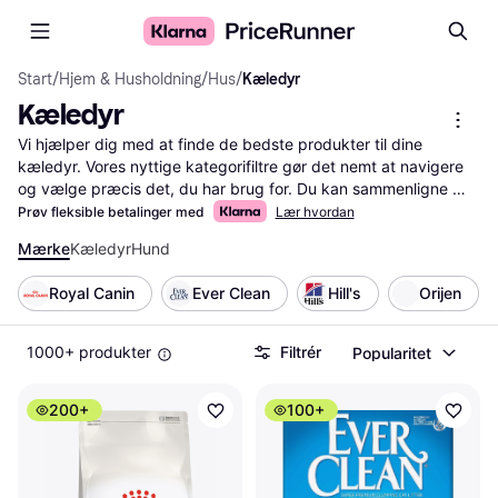
Start
/
Hjem & Husholdning
/
Hus
/
Kæledyr
Kæledyr
Vi hjælper dig med at finde de bedste produkter til dine 
kæledyr. Vores nyttige kategorifiltre gør det nemt at navigere 
og vælge præcis det, du har brug for. Du kan sammenligne 
priser på millioner af produkter, så du får mest værdi for 
Prøv fleksible betalinger med
Lær hvordan
pengene. Brug vores filtre til at sortere efter mærke, pris, og 
Mærke
Kæledyr
Hund
specifikationer, så du hurtigt finder det rette produkt til dit 
kæledyrs behov. På siden finder du alt det populære 
Royal Canin
Ever Clean
Hill's
Orijen
hundefoder og kattefoder. Vi guider dig gennem hele 
processen og sikrer, at du træffer den rigtige beslutning. Med 
PriceRunner er det enkelt og overskueligt at finde alt til dine 
1000+ produkter
Filtrér
Popularitet
kæledyr.
Mere om kæledyr »
200+
100+