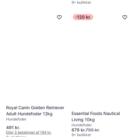
9+ butikker
-120 kr.
Zoolac Propaste 60ml
Royal Canin Golden Retriever
Hunde tilbehør
Essential Foods Nautical
Adult Hundefoder 12kg
199 kr.
Hundefoder
Living 10kg
9+ butikker
Hundefoder
491 kr.
679 kr.
799 kr.
Eller 3 betalinger af 164 kr.
9+ butikker