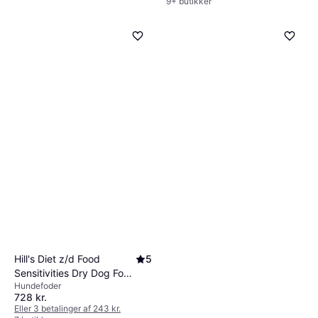
9+ butikker
Hill's Diet z/d Food
5
Sensitivities Dry Dog Food
Hundefoder
10kg
728 kr.
Eller 3 betalinger af 243 kr.