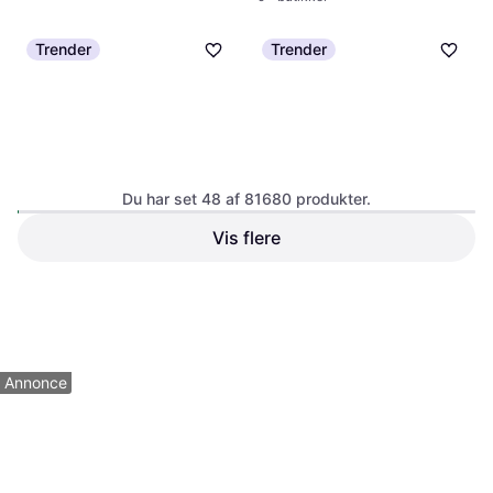
Trender
Trender
Du har set 48 af 81680 produkter.
Vis flere
Frontline Combo Vet Hund
Catit Pixi Vand Fontæne 2.5L
6x0.67ml
Drikkefontæne
Hund pelspleje
274 kr.
Eller 3 betalinger af 91 kr.
315 kr.
9+ butikker
9+ butikker
1
2
3
...
783
...
1563
Annonce