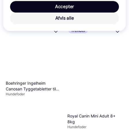
Kattegrus
Accepter
290 kr.
110 kr.
Eller 3 betalinger af 97 kr.
9+ butikker
9+ butikker
Afvis alle
Trender
Boehringer Ingelheim
Canosan Tyggetabletter til
Hundefoder
Hunde 60stk
Royal Canin Mini Adult 8+
8kg
Hundefoder