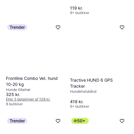
119 kr.
9+ butikker
Trender
Frontline Homegard Spray
Hund pelspleje
115 kr.
Eller 3 betalinger af 38 kr.
9+ butikker
Frontline Combo Vet. hund
Tractive HUND 6 GPS
10-20 kg
Tracker
Hunde tilbehør
Hundehalsbånd
325 kr.
Eller 3 betalinger af 108 kr.
419 kr.
8 butikker
9+ butikker
Trender
50+