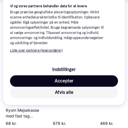
Relaterede produkter
Vi og vores partnere behandler data for at levere
Bruge præcise geografiske placeringsoplysninger. Aktivt
Se vores forslag til andre produkter, der matcher dine 
scanne enhedskarakteristika til identifikation. Opbevare
interesser.
Vis alle
og/eller tilgå oplysninger på en enhed. Måle
annonceringseffektivitet. Bruge begrænsede oplysninger til
at vælge annoncering. Tilpasset annoncering og indhold,
Trender
Trender
annoncerings- og indholdsmåling, målgruppeundersøgelser
og udvikling af tjenester.
Liste over partnere (leverandører)
Indstillinger
Accepter
Multiholk Red 
Ryom Panorama
Afvis alle
Fuglefoderhus På Fod
Ryom Mejsekasse
med fast tag
12x14x30cm
68 kr.
679 kr.
469 kr.