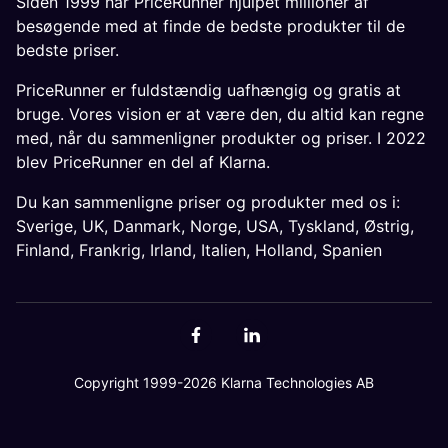
Siden 1999 har PriceRunner hjulpet millioner af
besøgende med at finde de bedste produkter til de
bedste priser.
PriceRunner er fuldstændig uafhængig og gratis at
bruge. Vores vision er at være den, du altid kan regne
med, når du sammenligner produkter og priser. I 2022
blev PriceRunner en del af Klarna.
Du kan sammenligne priser og produkter med os i:
Sverige
,
UK
,
Danmark
,
Norge
,
USA
,
Tyskland
,
Østrig
,
Finland
,
Frankrig
,
Irland
,
Italien
,
Holland
,
Spanien
Copyright 1999-2026 Klarna Technologies AB