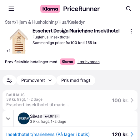
Start
/
Hjem & Husholdning
/
Hus
/
Kæledyr
Esschert Design Mariehøne Insekthotel
Fuglehus, Insekthotel
Sammenlign priser fra
100 kr.
til
155 kr.
+
1
Prøv fleksible betalinger med
Lær hvordan
Promoveret
Pris med fragt
BAUHAUS
39 kr. fragt
,
1-2 dage
100 kr.
Esschert insekthotel til mariehøner naturtræ 23 cm
Silvan
4.9
(18)
39 kr. fragt
,
1-2 dage
120 kr.
Insekthotel t/mariehøns (På lager i butik)