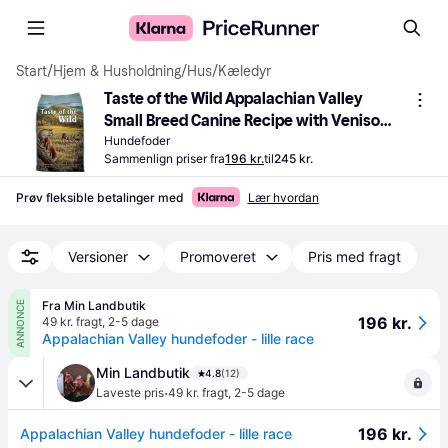
Start
/
Hjem & Husholdning
/
Hus
/
Kæledyr
Taste of the Wild Appalachian Valley 
Small Breed Canine Recipe with Venison 
& Garbanzo Beans 2kg
Hundefoder
Sammenlign priser fra
196 kr.
til
245 kr.
Prøv fleksible betalinger med
Lær hvordan
Versioner
Promoveret
Pris med fragt
Fra Min Landbutik
ANNONCE
196 kr.
49 kr. fragt
,
2-5 dage
Appalachian Valley hundefoder - lille race
Min Landbutik
4.8
(12)
·
Laveste pris
49 kr. fragt
,
2-5 dage
196 kr.
Appalachian Valley hundefoder - lille race