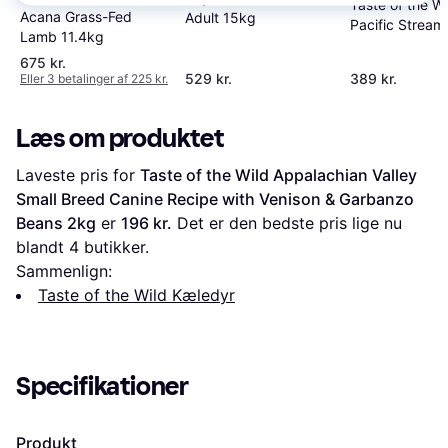
Taste of the Wi
Acana Grass-Fed
Adult 15kg
Pacific Stream
Lamb 11.4kg
Recipe with S
675 kr.
Salmon 12.2kg
529 kr.
389 kr.
Eller 3 betalinger af 225 kr.
Læs om produktet
Laveste pris for 
Taste of the Wild Appalachian Valley 
Small Breed Canine Recipe with Venison & Garbanzo 
Beans 2kg
 er 
196 kr.
 Det er den bedste pris lige nu 
blandt 
4
 butikker.
Sammenlign:
Taste of the Wild Kæledyr
Specifikationer
Produkt