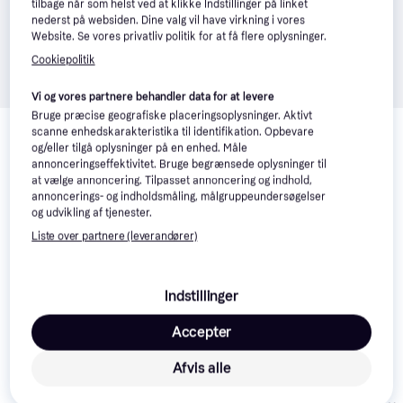
tilbage når som helst ved at klikke Indstillinger på linket
nederst på websiden. Dine valg vil have virkning i vores
Website. Se vores privatliv politik for at få flere oplysninger.
Cookiepolitik
Vi og vores partnere behandler data for at levere
Relaterede produkter
Bruge præcise geografiske placeringsoplysninger. Aktivt
scanne enhedskarakteristika til identifikation. Opbevare
og/eller tilgå oplysninger på en enhed. Måle
Se vores forslag til andre produkter, der matcher dine 
annonceringseffektivitet. Bruge begrænsede oplysninger til
interesser.
Vis alle
at vælge annoncering. Tilpasset annoncering og indhold,
annoncerings- og indholdsmåling, målgruppeundersøgelser
og udvikling af tjenester.
Trender
Liste over partnere (leverandører)
Indstillinger
Accepter
Afvis alle
Royal Canin Maxi