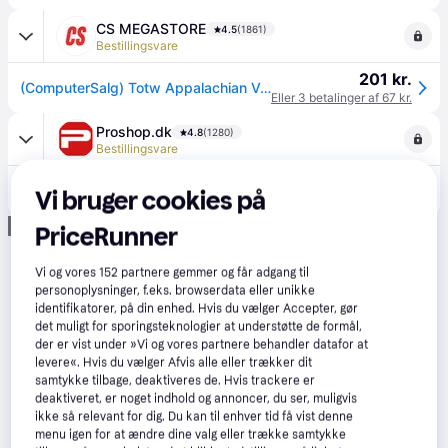
CS MEGASTORE
4.5
(1861)
Bestillingsvare
201 kr.
(ComputerSalg) Totw Appalachian Valley Small Breed 2 kg
Eller 3 betalinger af 67 kr.
Proshop.dk
4.8
(1280)
Bestillingsvare
245 kr.
Taste of the Wild Appalachian Valley Small Breed Canine Recipe with Venison & Garbanzo Beans 2kg
Vi bruger cookies på
Eller 3 betalinger af 82 kr.
Annonce
PriceRunner
Vi og vores
152
partnere gemmer og får adgang til
personoplysninger, f.eks. browserdata eller unikke
identifikatorer, på din enhed. Hvis du vælger Accepter, gør
det muligt for sporingsteknologier at understøtte de formål,
der er vist under »Vi og vores partnere behandler datafor at
levere«. Hvis du vælger Afvis alle eller trækker dit
samtykke tilbage, deaktiveres de. Hvis trackere er
deaktiveret, er noget indhold og annoncer, du ser, muligvis
ikke så relevant for dig. Du kan til enhver tid få vist denne
menu igen for at ændre dine valg eller trække samtykke