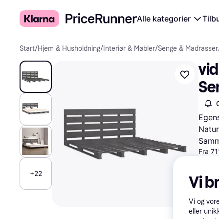
Alle kategorier
Tilb
Start
/
Hjem & Husholdning
/
Interiør & Møbler
/
Senge & Madrasser
vi
Se
Egens
Natur
Samme
Fra 71
All
+22
Vi b
13
Vi og vor
20
eller unik