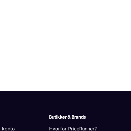
Butikker & Brands
r konto
Hvorfor PriceRunner?