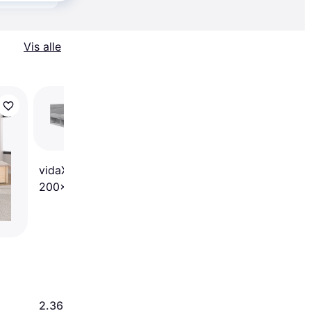
Vis alle
vidaXL Buttons
Sengeramme 200x2
vidaXL Med Skuffer
200x200 cm Grå
Sengeramme
2.363 kr.
2.003 kr.