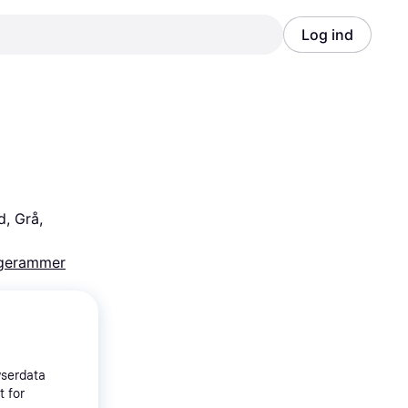
Log ind
Annonce
Annonce
, Grå, 
gerammer
wserdata
t for