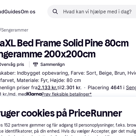
ud
Guides
Om os
/
Sengerammer
daXL Bed Frame Solid Pine 80cm 
ngeramme 200x200cm
Overvåg pris
Sammenlign
kaber: Indbygget opbevaring, Farve: Sort, Beige, Brun, Hvid
farvet, Materiale: Fyr, Højde: 80 cm
nlign priser fra
2.133 kr.
til
2.301 kr.
·
Placering 
4641 
i 
Sen
1 kr./md. med
Prøv fleksible betalinger*
e
Brun
Hvid
ruger cookies på PriceRunner
5x190 cm
140x200 cm
160x200 cm
180x200 cm
1.424 kr.
2.156 kr.
1.914 kr.
1.971 kr.
es
152
partnere gemmer og får adgang til personoplysninger, f.eks. bro
0x200 cm
75x190 cm
90x200 cm
ke identifikatorer, på din enhed. Hvis du vælger Accepter, gør det mulig
2.133 kr.
1.272 kr.
1.358 kr.