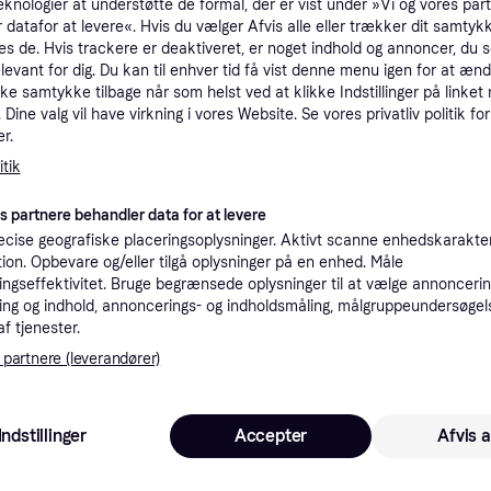
eknologier at understøtte de formål, der er vist under »Vi og vores par
 datafor at levere«. Hvis du vælger Afvis alle eller trækker dit samtykk
es de. Hvis trackere er deaktiveret, er noget indhold og annoncer, du se
tioner
elevant for dig. Du kan til enhver tid få vist denne menu igen for at ænd
kke samtykke tilbage når som helst ved at klikke Indstillinger på linket
Dine valg vil have virkning i vores Website. Se vores privatliv politik for
r.
Pro
tik
es partnere behandler data for at levere
2.2
149 kr. fragt
,
3-7 dage
yrretræ hvid
cise geografiske placeringsoplysninger. Aktivt scanne enhedskarakteri
ation. Opbevare og/eller tilgå oplysninger på en enhed. Måle
ngseffektivitet. Bruge begrænsede oplysninger til at vælge annoncering
ng og indhold, annoncerings- og indholdsmåling, målgruppeundersøgel
af tjenester.
2.1
vidaXL sengeramme uden madras 200x200 cm massivt fyrretræ hvid
·
Laveste pris
Fri fragt
,
4 dage
 partnere (leverandører)
Eller 7
Indstillinger
Accepter
Afvis a
2.26
etræ hvid
149 kr. fragt
,
3-7 dage