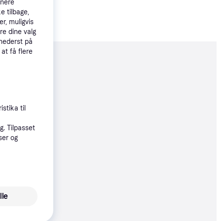
tnere
e tilbage,
r, muligvis
re dine valg
 nederst på
 at få flere
moveret
64 kr.
stika til
. Tilpasset
ser og
33 kr.
11 kr./md.
lle
4 kr.