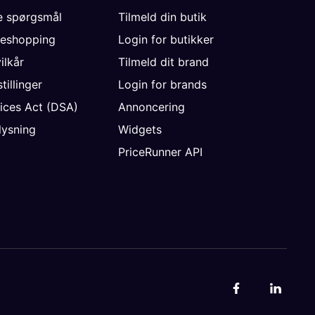
de spørgsmål
Tilmeld din butik
neshopping
Login for butikker
vilkår
Tilmeld dit brand
tillinger
Login for brands
vices Act (DSA)
Annoncering
ysning
Widgets
PriceRunner API