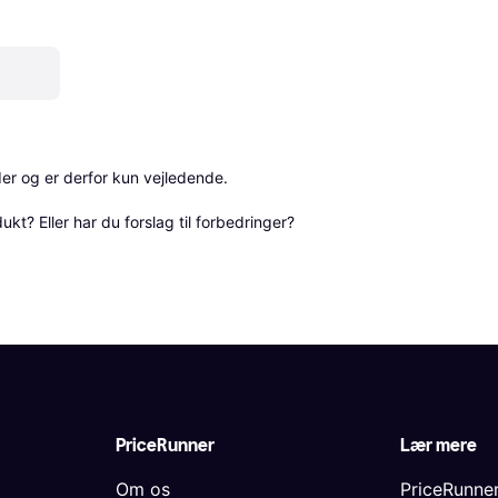
r og er derfor kun vejledende. 

? Eller har du forslag til forbedringer? 
PriceRunner
Lær mere
Om os
PriceRunne