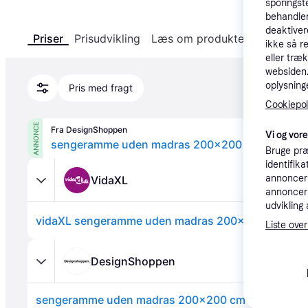
sporingst
behandler
deaktiver
Priser
Prisudvikling
Læs om produktet
Specifika
ikke så r
eller træ
websiden. 
oplysninge
Pris med fragt
Cookiepoli
ANNONCE
Fra DesignShoppen
Vi og vor
sengeramme uden madras 200x200 cm massivt f
Bruge præ
identifik
annonceri
VidaXL
annonceri
udvikling 
Liste over
DesignShoppen
sengeramme uden madras 200x200 cm massivt fyrr