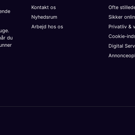
Kontakt os
Ofte stille
gende
Nyhedsrum
Sikker onli
Arbejd hos os
Privatliv & 
uge.
Cookie-inds
når du
unner
Digital Ser
Annonceopl