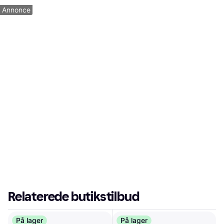
Madrastykkelse: 8cm, Hårdhed:
Annonce
Medium
Relaterede butikstilbud
På lager
På lager