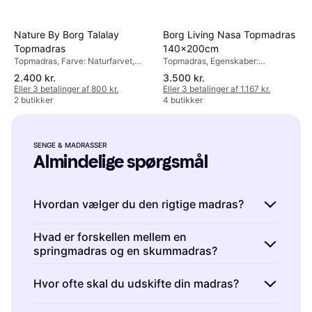
Borg Living Nasa Topmadras
Nature By Borg Talalay
140x200cm
Topmadras
Topmadras, Egenskaber:
Topmadras, Farve: Naturfarvet,
Temperaturregulerende materiale,
Hvid, Fyldning: Latex
2.400 kr.
3.500 kr.
Farve: Hvid, Madrastykkelse: 5cm
Eller 3 betalinger af 800 kr.
Eller 3 betalinger af 1.167 kr.
2 butikker
4 butikker
SENGE & MADRASSER
Almindelige spørgsmål
Hvordan vælger du den rigtige madras?
Senge & Madrasser er afgørende for din
Hvad er forskellen mellem en
springmadras og en skummadras?
søvnkvalitet. Overvej fasthed, materiale og
størrelse.
Fasthed
: Vælg en fasthed, der
Senge & Madrasser er designet til forskellige
Hvor ofte skal du udskifte din madras?
støtter din sovestilling.
Materiale
: Skum, latex
behov. En springmadras har indvendige fjedre
eller fjedre har forskellige fordele.
Størrelse
:
for støtte og holdbarhed. En skummadras