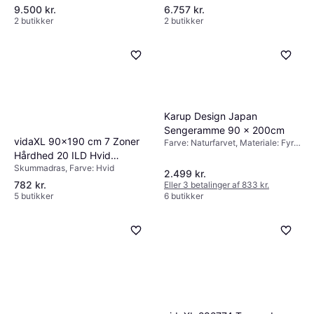
Fyldning: Memoryskum, Materiale:
Temperaturregulerende materiale,
9.500 kr.
6.757 kr.
Polyester, Madrastykkelse: 7cm,
Aftageligt stof, Farve: Hvid,
2 butikker
2 butikker
Hårdhed: Medium
Madrastykkelse: 10cm, Hårdhed:
Blød, Medium, Fast
Karup Design Japan
Sengeramme 90 x 200cm
vidaXL 90x190 cm 7 Zoner
Farve: Naturfarvet, Materiale: Fyr,
Højde: 20 cm
Hårdhed 20 ILD Hvid
Skummadras, Farve: Hvid
Skummadras
2.499 kr.
782 kr.
Eller 3 betalinger af 833 kr.
5 butikker
6 butikker