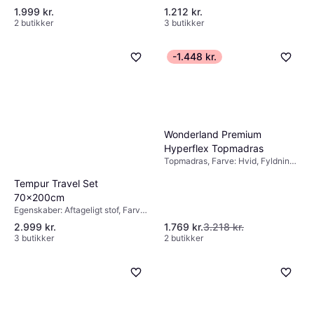
opbevaring, Farve: Grå, Materiale:
1.999 kr.
1.212 kr.
Træ, Stof
2 butikker
3 butikker
-1.448 kr.
Wonderland Premium
Hyperflex Topmadras
Topmadras, Farve: Hvid, Fyldning:
Bomuld, Skum
Tempur Travel Set
70x200cm
Egenskaber: Aftageligt stof, Farve:
Grå, Madrastykkelse: 3.5cm
2.999 kr.
1.769 kr.
3.218 kr.
3 butikker
2 butikker