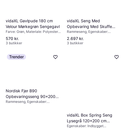
vidaXL Gavlpude 180 cm
vidaXL Seng Med
Velour Mørkegrøn Sengegavl
Opbevaring Med Skuffe
Farve: Grøn, Materiale: Polyester,
Rammeseng, Egenskaber:
Artisan Eg 120 x 200 cm
Stof
Indbygget opbevaring, Farve:
Melamin Rammeseng
570 kr.
2.697 kr.
Brun, Naturfarvet, Materiale: Fyr,
3 butikker
3 butikker
Træ
Trender
Nordisk Fjer B90
Opbevaringsseng 90x200
Rammeseng, Egenskaber:
cm Rammeseng
Indbygget opbevaring
vidaXL Box Spring Seng
Lysegrå 120x200 cm
Egenskaber: Indbygget
Corduroy Stof Sengeramme