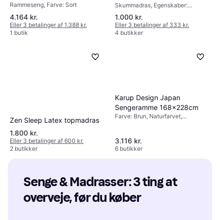
Rammeseng, Farve: Sort
Skummadras, Egenskaber:
x 200 Cm Fløjl Rammeseng
Vendbar madras, Aftageligt stof,
4.164 kr.
1.000 kr.
Farve: Hvid, Fyldning: Skum,
Eller 3 betalinger af 1.388 kr.
Eller 3 betalinger af 333 kr.
Memoryskum, Materiale:
1 butik
4 butikker
Polyester, Madrastykkelse: 12cm,
Hårdhed: Medium/fast
Karup Design Japan
Sengeramme 168x228cm
Farve: Brun, Naturfarvet,
Zen Sleep Latex topmadras
Materiale: Fyr, Højde: 20 cm
1.800 kr.
3.116 kr.
Eller 3 betalinger af 600 kr.
2 butikker
6 butikker
Senge & Madrasser: 3 ting at 
overveje, før du køber