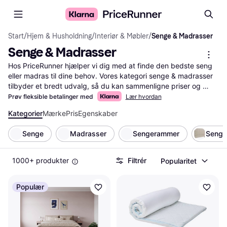
Start
/
Hjem & Husholdning
/
Interiør & Møbler
/
Senge & Madrasser
Senge & Madrasser
Hos PriceRunner hjælper vi dig med at finde den bedste seng 
eller madras til dine behov. Vores kategori senge & madrasser 
tilbyder et bredt udvalg, så du kan sammenligne priser og 
produkter nemt. Brug vores forskellige kategorifiltre for at 
Prøv fleksible betalinger med
Lær hvordan
indsnævre dine valg baseret på størrelse, materiale, fasthed og 
Kategorier
Mærke
Pris
Egenskaber
pris. Læs brugeranmeldelser for at få indsigt i andres erfaringer 
og træffe en velovervejet beslutning. Vores tjeneste gør det 
Senge
Madrasser
Sengerammer
Senge
enkelt at finde præcis det, du leder efter, uden besvær. Spar 
tid og penge ved at lade os guide dig gennem junglen af 
muligheder. Senge & madrasser er en vigtig investering i din 
1000+ produkter
Filtrér
Popularitet
komfort og søvnkvalitet, og vi hjælper dig med at vælge rigtigt.
Mere om senge & madrasser »
Populær