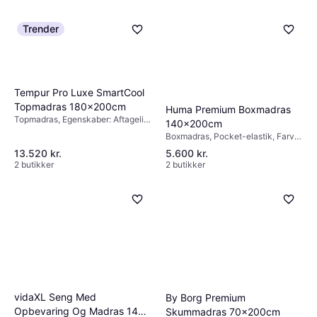
Trender
Tempur Pro Luxe SmartCool
Topmadras 180x200cm
Huma Premium Boxmadras
Topmadras, Egenskaber: Aftageligt
140x200cm
stof, Farve: Hvid, Materiale:
Boxmadras, Pocket-elastik, Farve:
Polyester, Madrastykkelse: 10cm
Sort, Materiale: Træ, Polyester,
13.520 kr.
5.600 kr.
Hårdhed: Medium
2 butikker
2 butikker
vidaXL Seng Med
By Borg Premium
Opbevaring Og Madras 140
Skummadras 70x200cm