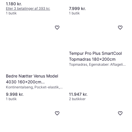
Farve: Beige, Hårdhed: Medium,
1.180 kr.
Ekstra fast, Fast
7.999 kr.
Eller 3 betalinger af 393 kr.
1 butik
1 butik
Tempur Pro Plus SmartCool
Topmadras 180x200cm
Topmadras, Egenskaber: Aftageligt
stof, Temperaturregulerende
materiale, Farve: Hvid,
Bedre Nætter Venus Model
Madrastykkelse: 8cm, Hårdhed:
4030 160x200cm
Medium
Kontinentalseng, Pocket-elastik,
Kontinentalseng
Farve: Beige, Hårdhed: Medium,
9.998 kr.
11.947 kr.
Ekstra fast, Fast
1 butik
2 butikker