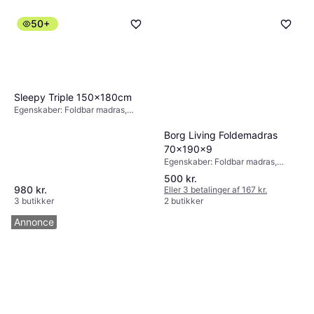
50+
Sleepy Triple 150x180cm
Egenskaber: Foldbar madras,
Farve: Grå, Fyldning: Skum,
Materiale: Polyester,
Borg Living Foldemadras
Madrastykkelse: 12cm, Hårdhed:
70x190x9
Medium
Egenskaber: Foldbar madras,
Materiale: Træ, Madrastykkelse:
500 kr.
7cm
980 kr.
Eller 3 betalinger af 167 kr.
3 butikker
2 butikker
Annonce