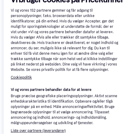
Vi og vores
152
partnere gemmer og får adgang til
personoplysninger, f.eks. browserdata eller unikke
Nordic Feather Box
identifikatorer, på din enhed. Hvis du vælger Accepter, gør det
Boxmadras 140x200cm
muligt for sporingsteknologier at understøtte de formål, der er
Boxmadras, Farve: Sort, Fyldning:
vist under »Vi og vores partnere behandler datafor at levere«.
Skum, Materiale: Polyester, Træ,
Hvis du vælger Afvis alle eller trækker dit samtykke tilbage,
Madrastykkelse: 23cm, Hårdhed:
deaktiveres de. Hvis trackere er deaktiveret, er noget indhold og
Medium, Blød
annoncer, du ser, muligvis ikke så relevant for dig. Du kan til
vidaXL Sengeramme Med
enhver tid få vist denne menu igen for at ændre dine valg eller
Madras Andet Mørkegrå 120
trække samtykke tilbage når som helst ved at klikke Indstillinger
Rammeseng, Egenskaber:
x 200 cm Fløjl Rammeseng
på linket nederst på websiden. Dine valg vil have virkning i vores
Indbygget opbevaring, Farve: Grå
2.096 kr.
Website. Se vores privatliv politik for at få flere oplysninger.
1.850 kr.
Eller 3 betalinger af 699 kr.
Cookiepolitik
2 butikker
2 butikker
Vi og vores partnere behandler data for at levere
Bruge præcise geografiske placeringsoplysninger. Aktivt scanne
enhedskarakteristika til identifikation. Opbevare og/eller tilgå
oplysninger på en enhed. Måle annonceringseffektivitet. Bruge
begrænsede oplysninger til at vælge annoncering. Tilpasset
annoncering og indhold, annoncerings- og indholdsmåling,
målgruppeundersøgelser og udvikling af tjenester.
Liste over partnere (leverandører)