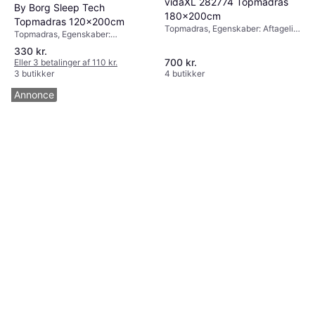
vidaXL 282774 Topmadras
By Borg Sleep Tech
180x200cm
Topmadras 120x200cm
Topmadras, Egenskaber: Aftageligt
Topmadras, Egenskaber:
stof, Temperaturregulerende
Temperaturregulerende materiale,
330 kr.
materiale, Farve: Hvid, Fyldning:
Farve: Hvid, Fyldning: Polyester,
700 kr.
Skum, Materiale: Polyester,
Eller 3 betalinger af 110 kr.
Materiale: Polyester
Madrastykkelse: 6cm
3 butikker
4 butikker
Annonce