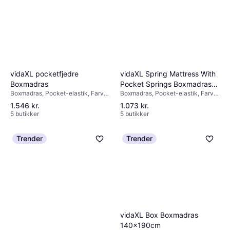
vidaXL pocketfjedre
vidaXL Spring Mattress With
Boxmadras
Pocket Springs Boxmadras
Boxmadras, Pocket-elastik, Farve:
Boxmadras, Pocket-elastik, Farve:
90 x 190cm
Sort, Fyldning: Skum, Materiale:
Grå, Fyldning: Skum, Materiale:
1.546 kr.
1.073 kr.
Fløjl, Polyester, Madrastykkelse:
Polyester, Fløjl, Hårdhed: Medium
5 butikker
5 butikker
20cm, Hårdhed: Medium
Trender
Trender
vidaXL Box Boxmadras
140x190cm