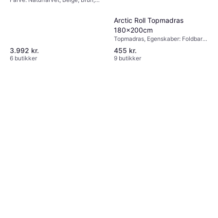
Sengeramme
Materiale: Fyr, Træ
Arctic Roll Topmadras
180x200cm
Topmadras, Egenskaber: Foldbar
madras, Farve: Hvid, Fyldning:
3.992 kr.
455 kr.
Bomuld, Materiale: Stof, Hårdhed:
6 butikker
9 butikker
Blød