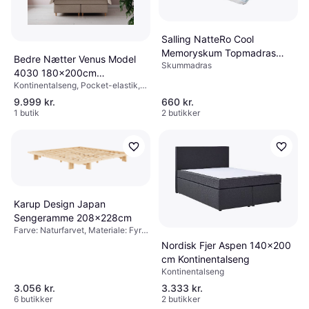
Salling NatteRo Cool
Memoryskum Topmadras
Bedre Nætter Venus Model
Skummadras
90x200 cm Kølende
4030 180x200cm
Skummadras
Kontinentalseng, Pocket-elastik,
Kontinentalseng
Farve: Beige, Hårdhed: Ekstra fast,
9.999 kr.
660 kr.
Fast
1 butik
2 butikker
Karup Design Japan
Sengeramme 208x228cm
Farve: Naturfarvet, Materiale: Fyr,
Benhøjde: 16 cmHøjde: 20 cm
Nordisk Fjer Aspen 140x200
cm Kontinentalseng
Kontinentalseng
3.056 kr.
3.333 kr.
6 butikker
2 butikker