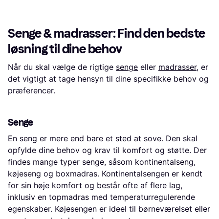
madrassen. Latex topmadrassen er
en støbt gummi lignende kerne -
med Talalay metoden, produceret
af 100% naturgummi. Kernen er
Senge & madrasser: Find den bedste
gennem stukket (med små huller)
for at skabe støttende zoner og
løsning til dine behov
give madrassen den helt korrekte
fasthed for en optimal komfort,
Når du skal vælge de rigtige
senge
eller
madrasser
, er
åndbarhed og støtte. Latex er til dig
som ikke bryder dig om at synke
det vigtigt at tage hensyn til dine specifikke behov og
ned i madrassen, men stadig ønsker
præferencer.
en topmadras med utrolig høj
komfort og korrekt støtte. Denne er
en eksklusiv metode, som kombi
Senge
En seng er mere end bare et sted at sove. Den skal
opfylde dine behov og krav til komfort og støtte. Der
findes mange typer senge, såsom kontinentalseng,
køjeseng og boxmadras. Kontinentalsengen er kendt
for sin høje komfort og består ofte af flere lag,
inklusiv en topmadras med temperaturregulerende
egenskaber. Køjesengen er ideel til børneværelset eller