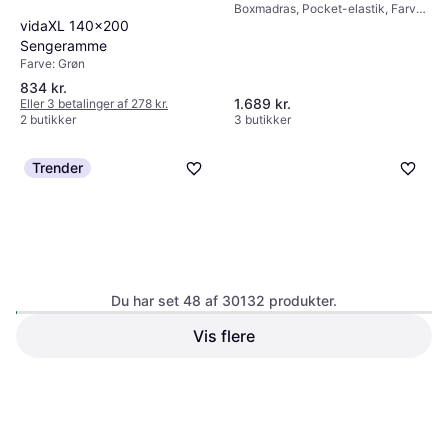
Boxmadras, Pocket-elastik, Farve:
vidaXL 140x200
Grå, Hvid, Fyldning: Skum,
Materiale: Stof, Polyester,
Sengeramme
Madrastykkelse: 20cm, Hårdhed:
Farve: Grøn
Medium, Blød
834 kr.
1.689 kr.
Eller 3 betalinger af 278 kr.
2 butikker
3 butikker
Trender
Karup Design Peek
Sengeramme 180X200cm
Du har set 48 af 30132 produkter.
Egenskaber: Indbygget
opbevaring, Farve: Sort,
Vis flere
Borg Living Nasa 8cm
Naturfarvet, Materiale: Fyr, Træ,
Topmadras 180x200cm
Højde: 21 cm
Topmadras, Egenskaber:
Allergivenlig, Aftageligt stof,
2.000 kr.
Temperaturregulerende materiale,
5.123 kr.
Eller 3 betalinger af 667 kr.
Farve: Hvid, Fyldning:
4 butikker
6 butikker
Memoryskum, Materiale: Stof,
1
2
3
...
316
...
628