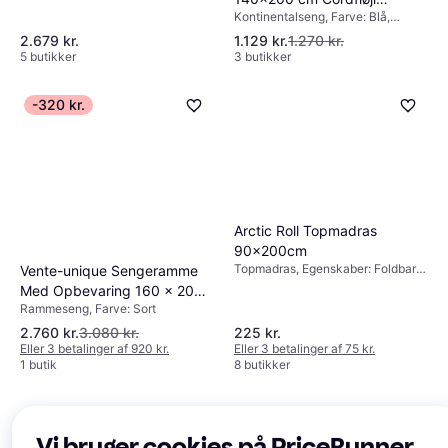
Beige, Hvid, Naturfarvet,
Kontinentalseng, Farve: Blå,
Transparent, Multifarve, Materiale:
Kontinentalseng
Materiale: Træ
Træ
2.679 kr.
1.129 kr.
1.270 kr.
5 butikker
3 butikker
-320 kr.
Arctic Roll Topmadras
90x200cm
Topmadras, Egenskaber: Foldbar
Vente-unique Sengeramme
madras, Farve: Hvid, Fyldning:
Med Opbevaring 160 x 200
Bomuld, Materiale: Stof, Hårdhed:
Rammeseng, Farve: Sort
Cm Mat Sort Rammeseng
Blød
2.760 kr.
3.080 kr.
225 kr.
Eller 3 betalinger af 920 kr.
Eller 3 betalinger af 75 kr.
1 butik
8 butikker
Vi bruger cookies på PriceRunner