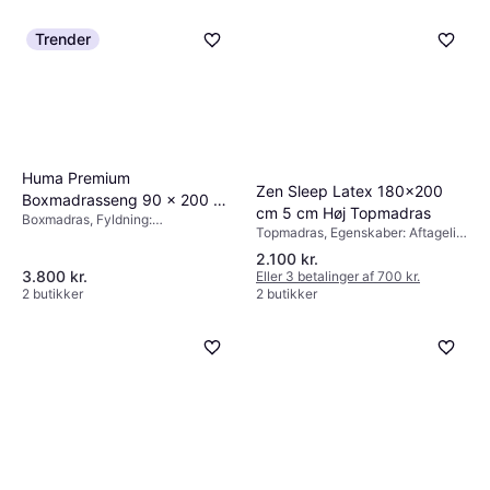
Trender
Huma Premium
Zen Sleep Latex 180x200
Boxmadrasseng 90 x 200 cm
cm 5 cm Høj Topmadras
Boxmadras, Fyldning:
Boxmadras
Topmadras, Egenskaber: Aftageligt
Memoryskum
stof, Farve: Hvid, Fyldning: Latex,
2.100 kr.
Materiale: Polyester,
3.800 kr.
Eller 3 betalinger af 700 kr.
Madrastykkelse: 5cm
2 butikker
2 butikker