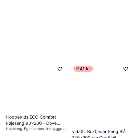
-141 kr.
HoppeKids ECO Comfort
køjeseng 90x200 - Dove
Køjeseng, Egenskaber: Indbygget
Grey Køjeseng
vidaXL Boxfjeder Seng Blå
opbevaring, Farve: Pink, Grøn, Grå,
140x200 cm Cordfløjl