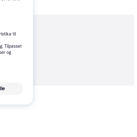
moveret
stika til
. Tilpasset
ser og
79 kr.
lle