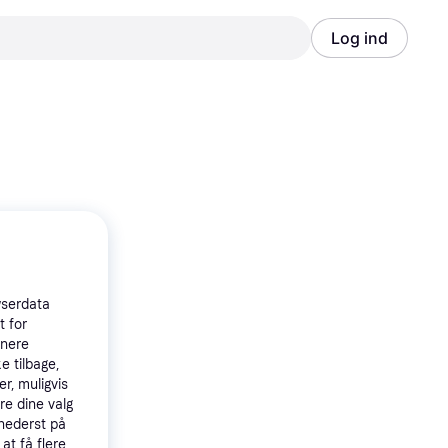
Log ind
Annonce
Annonce
wserdata
t for
tnere
e tilbage,
r, muligvis
re dine valg
 nederst på
 at få flere