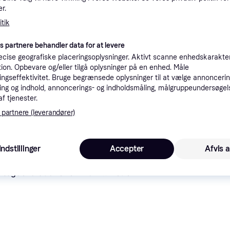
r.
tioner
tik
es partnere behandler data for at levere
Pro
cise geografiske placeringsoplysninger. Aktivt scanne enhedskarakteri
ation. Opbevare og/eller tilgå oplysninger på en enhed. Måle
ngseffektivitet. Bruge begrænsede oplysninger til at vælge annoncering
ng og indhold, annoncerings- og indholdsmåling, målgruppeundersøgel
af tjenester.
 partnere (leverandører)
1
Fototapet Månedrøm med skyer og stjerner til børneværelse - 100 x 70 cm - Standard
69 kr. fragt
,
4-8 dage
Indstillinger
Accepter
Afvis a
Vægdekorationer
 er 
179 kr.
. Det er 