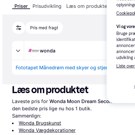
oplysninge
Priser
Prisudvikling
Læs om produktet
Specifika
Cookiepoli
Vi og vor
Pris med fragt
Bruge præ
identifik
annonceri
wonda
annonceri
udvikling 
Liste over
Annonce
Læs om produktet
Laveste pris for 
Wonda Moon Dream Second Variant 
den bedste pris lige nu hos 1 butik.
Sammenlign:
Wonda Brugskunst
Wonda Vægdekorationer