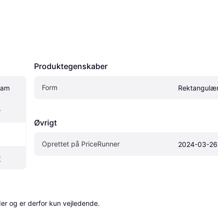
Produktegenskaber
Form
am 
Rektangulæ
r
Øvrigt
Oprettet på PriceRunner
2024-03-26
r
r og er derfor kun vejledende. 
