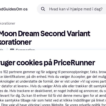
ud
Guides
Om os
orationer
oon Dream Second Variant 
orationer
is
Sammenlign
lacering 
1482 
i 
Vægdekorationer
ruger cookies på PriceRunner
 betalinger med
Lær hvordan
es
152
partnere gemmer og får adgang til personoplysninger, f.eks. bro
ke identifikatorer, på din enhed. Hvis du vælger Accepter, gør det mulig
eknologier at understøtte de formål, der er vist under »Vi og vores par
 datafor at levere«. Hvis du vælger Afvis alle eller trækker dit samtykk
es de. Hvis trackere er deaktiveret, er noget indhold og annoncer, du se
elevant for dig. Du kan til enhver tid få vist denne menu igen for at ænd
kke samtykke tilbage når som helst ved at klikke Indstillinger på linket
Dine valg vil have virkning i vores Website. Se vores privatliv politik for