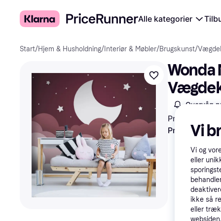
Alle kategorier
Tilb
Start
/
Hjem & Husholdning
/
Interiør & Møbler
/
Brugskunst
/
Vægdek
Wonda M
Vægdek
Overvåg pr
Pris
179 kr.
·
P
Vi b
Prøv fleksible
Vi og vor
eller unik
sporingst
behandler
deaktiver
ikke så r
eller træ
websiden. 