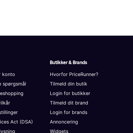
Butikker & Brands
r konto
Hvorfor PriceRunner?
de spørgsmål
Tilmeld din butik
neshopping
Login for butikker
vilkår
Tilmeld dit brand
tillinger
Login for brands
vices Act (DSA)
Annoncering
ysning
Widgets