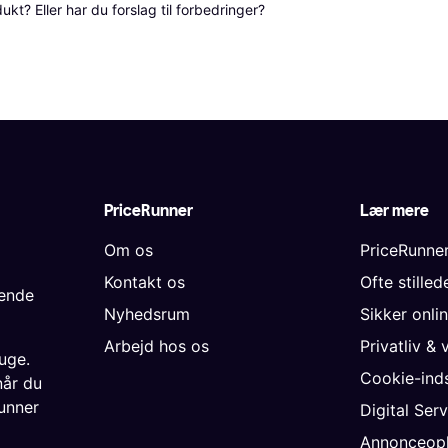
? Eller har du forslag til forbedringer? 
PriceRunner
Lær mere
Om os
PriceRunne
Kontakt os
Ofte stille
gende
Nyhedsrum
Sikker onli
Arbejd hos os
Privatliv & 
uge.
Cookie-inds
når du
unner
Digital Ser
Annonceopl