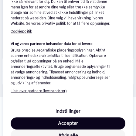
ikke så relevant for dig. Du kan til enhver tid få vist denne
menu igen for at ændre dine valg eller trække samtykke
tilbage når som helst ved at klikke Indstillinger på linket
nederst på websiden. Dine valg vil have virkning i vores
Website. Se vores privatliv politik for at få flere oplysninger.
Cookiepolitik
Vi og vores partnere behandler data for at levere
Bruge præcise geografiske placeringsoplysninger. Aktivt
scanne enhedskarakteristika til identifikation. Opbevare
Westwing
og/eller tilgå oplysninger på en enhed. Måle
49 kr. fragt
annonceringseffektivitet. Bruge begrænsede oplysninger til
at vælge annoncering. Tilpasset annoncering og indhold,
1.099 kr.
annoncerings- og indholdsmåling, målgruppeundersøgelser
Lille LED Skrivebordslampe 90 Mini Mini
Eller 3 betalinger af 366 kr.
og udvikling af tjenester.
Liste over partnere (leverandører)
Relaterede produkter
Indstillinger
Se vores forslag til andre produkter, der matcher dine 
interesser.
Vis alle
Accepter
Afvis alle