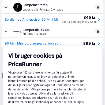
Lampemesteren
·
Laveste pris
Fri fragt
,
2-4 dage
845 kr.
Bordlampe Anglepoise, 90 Mini Mini, dæmpbar, Sort, Kontor / arbejdsværelse, Metal
Eller 3 betalinger af 282 kr.
Lamper.dk
5.0
(1)
Fri fragt
,
1-3 dage
899 kr.
90 Mini Mini bordlampe, carbon sort
Lampegiganten
Vi bruger cookies på
Fri fragt
,
2-3 dage
PriceRunner
1.132 kr.
Anglepoise LED skrivebordslampe 90 Mini Mini, dæmpbar, Rød, Arbejdsværelse, Aluminium, Industrielt design
Eller 3 betalinger af 377 kr.
Vi og vores
152
partnere gemmer og får adgang til
Annonce
personoplysninger, f.eks. browserdata eller unikke
identifikatorer, på din enhed. Hvis du vælger Accepter, gør
det muligt for sporingsteknologier at understøtte de formål,
der er vist under »Vi og vores partnere behandler datafor at
levere«. Hvis du vælger Afvis alle eller trækker dit
samtykke tilbage, deaktiveres de. Hvis trackere er
deaktiveret, er noget indhold og annoncer, du ser, muligvis