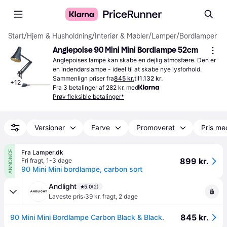
Start
/
Hjem & Husholdning
/
Interiør & Møbler
/
Lamper
/
Bordlamper
Anglepoise 90 Mini Mini Bordlampe 52cm
Anglepoises lampe kan skabe en dejlig atmosfære. Den er 
en indendørslampe - ideel til at skabe nye lysforhold.
Sammenlign priser fra
845 kr.
til
1.132 kr.
+
12
Fra 3 betalinger af 282 kr. med
Prøv fleksible betalinger*
Versioner
Farve
Promoveret
Pris me
Fra Lamper.dk
ANNONCE
899 kr.
Fri fragt
,
1-3 dage
90 Mini Mini bordlampe, carbon sort
Andlight
5.0
(2)
·
Laveste pris
39 kr. fragt
,
2 dage
845 kr.
90 Mini Mini Bordlampe Carbon Black & Black.