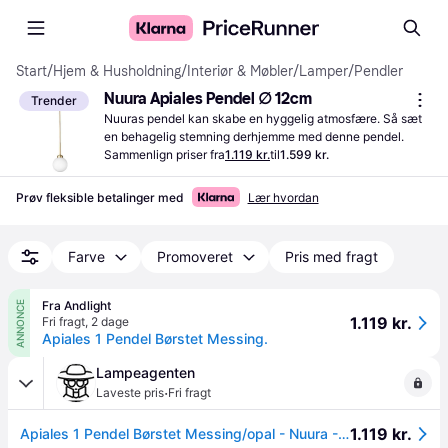
Start
/
Hjem & Husholdning
/
Interiør & Møbler
/
Lamper
/
Pendler
Nuura Apiales Pendel ∅ 12cm
Trender
Nuuras pendel kan skabe en hyggelig atmosfære. Så sæt 
en behagelig stemning derhjemme med denne pendel.
Sammenlign priser fra
1.119 kr.
til
1.599 kr.
Prøv fleksible betalinger med
Lær hvordan
Farve
Promoveret
Pris med fragt
Fra Andlight
ANNONCE
1.119 kr.
Fri fragt
,
2 dage
Apiales 1 Pendel Børstet Messing.
Lampeagenten
·
Laveste pris
Fri fragt
1.119 kr.
Apiales 1 Pendel Børstet Messing/opal - Nuura - Hos Lampeagenten.