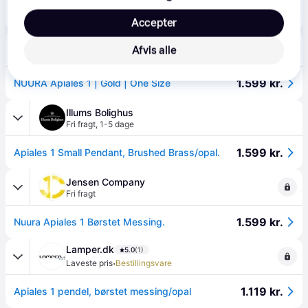
1.260 kr.
Pendel lampe Nuura Aps, Apiales 1, dæmpbar, Guld / Messing, Stue, Glas
Eller 3 betalinger af 420 kr.
Accepter
Boozt
Afvis alle
Fri fragt
,
1-2 dage
1.599 kr.
NUURA Apiales 1 | Gold | One Size
Illums Bolighus
Fri fragt
,
1-5 dage
1.599 kr.
Apiales 1 Small Pendant, Brushed Brass/opal.
Jensen Company
Fri fragt
1.599 kr.
Nuura Apiales 1 Børstet Messing.
Lamper.dk
5.0
(1)
·
Laveste pris
Bestillingsvare
1.119 kr.
Apiales 1 pendel, børstet messing/opal