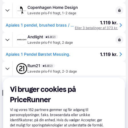
Copenhagen Home Design
·
Laveste pris
Fri fragt
,
1-2 dage
1.119 kr.
Apiales 1 pendel, brushed brass / opal • NUURA
Eller 3 betalinger af 373 kr.
Andlight
5.0
(2)
·
Laveste pris
Fri fragt
,
2 dage
1.119 kr.
Apiales 1 Pendel Børstet Messing.
Rum21
5.0
(2)
·
Laveste pris
Fri fragt
,
2-3 dage
1.119 kr.
Nuura Apiales 1 Pendel 120 Mm / Opal - Pendler Glas Messing - 2053001.
Vi bruger cookies på
Annonce
PriceRunner
Vi og vores
152
partnere gemmer og får adgang til
personoplysninger, f.eks. browserdata eller unikke
identifikatorer, på din enhed. Hvis du vælger Accepter, gør
det muligt for sporingsteknologier at understøtte de formål,