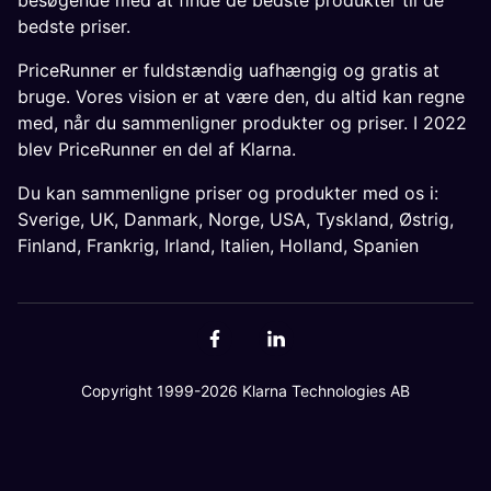
besøgende med at finde de bedste produkter til de
bedste priser.
PriceRunner er fuldstændig uafhængig og gratis at
bruge. Vores vision er at være den, du altid kan regne
med, når du sammenligner produkter og priser. I 2022
blev PriceRunner en del af Klarna.
Du kan sammenligne priser og produkter med os i:
Sverige
,
UK
,
Danmark
,
Norge
,
USA
,
Tyskland
,
Østrig
,
Finland
,
Frankrig
,
Irland
,
Italien
,
Holland
,
Spanien
Copyright 1999-2026 Klarna Technologies AB