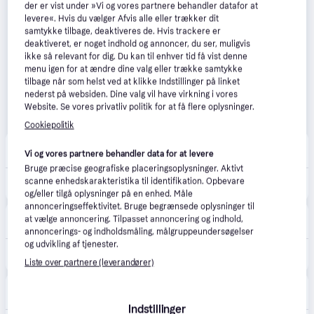
der er vist under »Vi og vores partnere behandler datafor at
levere«. Hvis du vælger Afvis alle eller trækker dit
samtykke tilbage, deaktiveres de. Hvis trackere er
deaktiveret, er noget indhold og annoncer, du ser, muligvis
ikke så relevant for dig. Du kan til enhver tid få vist denne
menu igen for at ændre dine valg eller trække samtykke
tilbage når som helst ved at klikke Indstillinger på linket
nederst på websiden. Dine valg vil have virkning i vores
Website. Se vores privatliv politik for at få flere oplysninger.
Cookiepolitik
Royal Design
2.6
(62)
Vi og vores partnere behandler data for at levere
·
Laveste pris
Fri fragt
,
2-3 dage
Bruge præcise geografiske placeringsoplysninger. Aktivt
scanne enhedskarakteristika til identifikation. Opbevare
1.119 kr.
Nuura Apiales 1 Pendel 120 Mm / Opal - Pendler Glas Messing - 2053001.
og/eller tilgå oplysninger på en enhed. Måle
annonceringseffektivitet. Bruge begrænsede oplysninger til
Johannes Fog
5.0
(5)
at vælge annoncering. Tilpasset annoncering og indhold,
·
Laveste pris
47 kr. fragt
,
1 dag
annoncerings- og indholdsmåling, målgruppeundersøgelser
og udvikling af tjenester.
1.119 kr.
Nuura apiales 1 pendel børstet messing/opal
Liste over partnere (leverandører)
Lampemesteren
Fri fragt
,
2-4 dage
Indstillinger