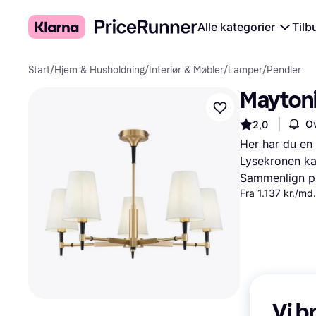
Alle kategorier
Tilb
Start
/
Hjem & Husholdning
/
Interiør & Møbler
/
Lamper
/
Pendler
Maytoni
Ov
2,0
Her har du en 
Lysekronen kan
Sammenlign pr
Fra 1.137 kr./md
Vi b