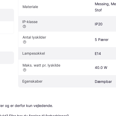
Messing, Met
Materiale
Stof
IP-klasse
IP20
Antal lyskilder
5 Pærer
Lampesokkel
E14
Maks. watt pr. lyskilde
40.0 W
Egenskaber
Dæmpbar
r og er derfor kun vejledende. 

? Eller har du forslag til forbedringer? 