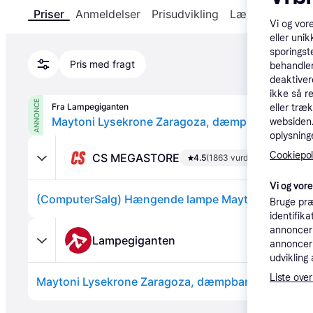
Priser
Anmeldelser
Prisudvikling
Læs om produk
Vi og vor
eller unik
sporingst
Pris med fragt
behandler
deaktiver
ikke så r
ANNONCE
Fra Lampegiganten
eller træ
websiden. 
oplysninge
Cookiepoli
CS MEGASTORE
4.5
(1863 vurderinger)
Vi og vor
(ComputerSalg) Hængende lampe Maytoni ZARAGO
Bruge præ
identifik
annonceri
Lampegiganten
annonceri
udvikling 
Liste over
Annonce