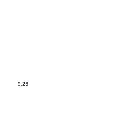
9.282 kr.
2.956 kr.