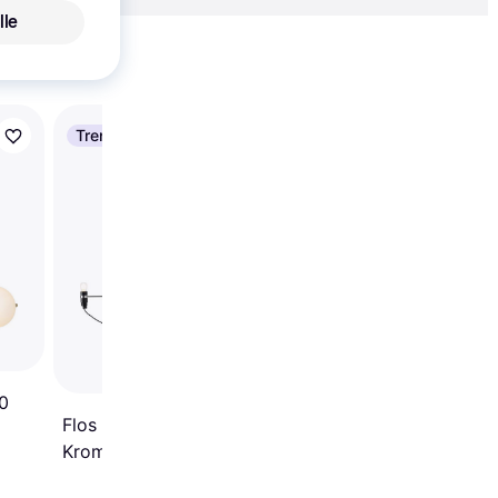
lle
Vis alle
Trender
Herstal Manola Black
Pendel ∅ 60cm
90
Flos 2097 18 Lysekrone
Krom Pendel ∅ 70.5cm