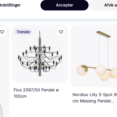
Indstillinger
Accepter
Afvis a
 interesser.
Trender
Flos 2097/50 Pendel ∅
Nordlux Lilly 5-Spot 
100cm
cm Messing Pendel
50.8cm