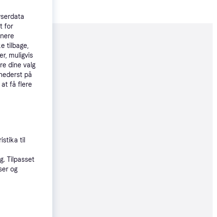
wserdata
t for
tnere
moveret
e tilbage,
r, muligvis
re dine valg
12 kr.
 nederst på
 at få flere
137 kr./md.
øbsgaranti
11 kr.
stika til
37 kr./md.
. Tilpasset
ser og
12 kr.
37 kr./md.