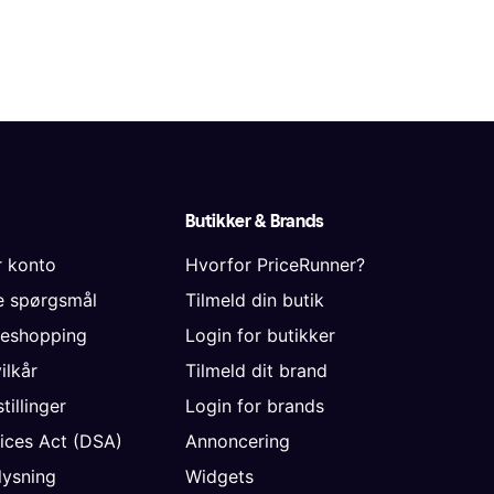
Butikker & Brands
r konto
Hvorfor PriceRunner?
de spørgsmål
Tilmeld din butik
neshopping
Login for butikker
vilkår
Tilmeld dit brand
tillinger
Login for brands
vices Act (DSA)
Annoncering
ysning
Widgets