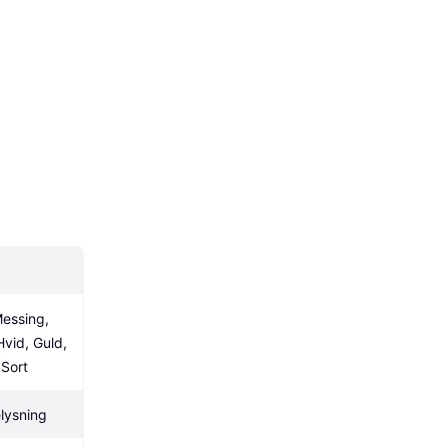
essing, 
Hvid, Guld, 
 Sort
lysning