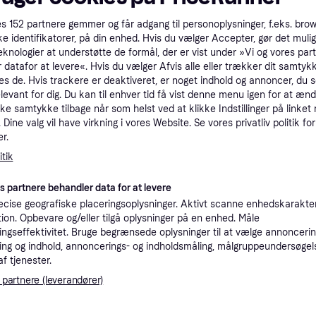
tet
Specifikationer
es
152
partnere gemmer og får adgang til personoplysninger, f.eks. bro
ke identifikatorer, på din enhed. Hvis du vælger Accepter, gør det mulig
eknologier at understøtte de formål, der er vist under »Vi og vores par
Pro
 datafor at levere«. Hvis du vælger Afvis alle eller trækker dit samtykk
es de. Hvis trackere er deaktiveret, er noget indhold og annoncer, du se
elevant for dig. Du kan til enhver tid få vist denne menu igen for at ænd
3.4
kke samtykke tilbage når som helst ved at klikke Indstillinger på linket
Fri fragt
,
2-3 dage
Maytoni Lysekrone Zaragoza, dæmpbar, Messing/guld, Stue/spisestue, Metal, Moderne
Dine valg vil have virkning i vores Website. Se vores privatliv politik for
Eller 1.
r.
tik
K
es partnere behandler data for at levere
3.4
ZA, 5xE14
·
Laveste pris
Fri fragt
,
4-5 dage
cise geografiske placeringsoplysninger. Aktivt scanne enhedskarakteri
Eller 1.1
ation. Opbevare og/eller tilgå oplysninger på en enhed. Måle
ngseffektivitet. Bruge begrænsede oplysninger til at vælge annoncering
ng og indhold, annoncerings- og indholdsmåling, målgruppeundersøgel
af tjenester.
3.4
 partnere (leverandører)
Maytoni Lysekrone Zaragoza, dæmpbar, Messing/guld, Stue/spisestue, Metal, Moderne
Fri fragt
,
2-3 dage
Eller 1.1