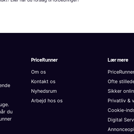
PriceRunner
Lær mere
Om os
PriceRunne
Kontakt os
Ofte stille
gende
Nyhedsrum
Sikker onli
Arbejd hos os
Privatliv & 
uge.
Cookie-inds
når du
unner
Digital Ser
Annonceopl