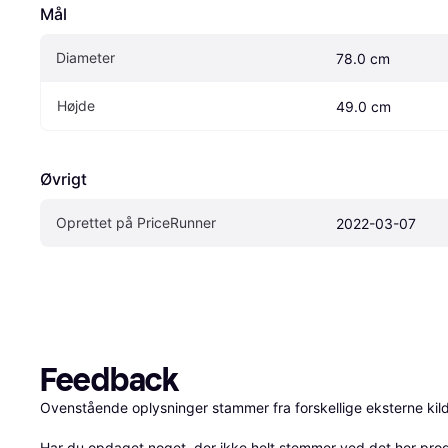
Mål
Diameter
78.0 cm
Højde
49.0 cm
Øvrigt
Oprettet på PriceRunner
2022-03-07
Feedback
Ovenstående oplysninger stammer fra forskellige eksterne kilde
Har du opdaget noget, der ikke helt stemmer ved det her produkt