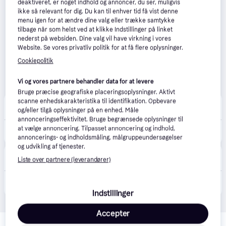
deaktiveret, er noget indhold og annoncer, du ser, muligvis
ikke så relevant for dig. Du kan til enhver tid få vist denne
menu igen for at ændre dine valg eller trække samtykke
tilbage når som helst ved at klikke Indstillinger på linket
nederst på websiden. Dine valg vil have virkning i vores
Website. Se vores privatliv politik for at få flere oplysninger.
Cookiepolitik
Vi og vores partnere behandler data for at levere
Bruge præcise geografiske placeringsoplysninger. Aktivt
scanne enhedskarakteristika til identifikation. Opbevare
VVS-Eksperten.dk
4.5
(43)
og/eller tilgå oplysninger på en enhed. Måle
Bestillingsvare
annonceringseffektivitet. Bruge begrænsede oplysninger til
at vælge annoncering. Tilpasset annoncering og indhold,
489 kr.
Trio Lighting Piera spejllampe
annoncerings- og indholdsmåling, målgruppeundersøgelser
og udvikling af tjenester.
CS MEGASTORE
4.5
(1861)
Liste over partnere (leverandører)
Bestillingsvare
784 kr.
(ComputerSalg) DELIGHT Trio Piera væglampe 284077932 1x16W LED 3000K mat sort
Eller 3 betalinger af 261 kr.
Indstillinger
Accepter
Relaterede produkter