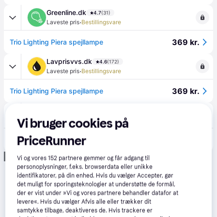
Greenline.dk
4.7
(31)
·
Laveste pris
Bestillingsvare
369 kr.
Trio Lighting Piera spejllampe
Lavprisvvs.dk
4.6
(172)
·
Laveste pris
Bestillingsvare
369 kr.
Trio Lighting Piera spejllampe
LavprisEL
4.5
(136)
·
Vi bruger cookies på
Laveste pris
Bestillingsvare
PriceRunner
369 kr.
Trio Lighting Piera spejllampe
Annonce
Vi og vores
152
partnere gemmer og får adgang til
personoplysninger, f.eks. browserdata eller unikke
identifikatorer, på din enhed. Hvis du vælger Accepter, gør
det muligt for sporingsteknologier at understøtte de formål,
der er vist under »Vi og vores partnere behandler datafor at
levere«. Hvis du vælger Afvis alle eller trækker dit
samtykke tilbage, deaktiveres de. Hvis trackere er