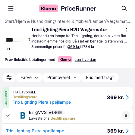
Start
/
Hjem & Husholdning
/
Interiør & Møbler
/
Lamper
/
Vægarmaturer
Trio Lighting Piera H2O Vægarmatur
Her har du en lampe fra Trio Lighting, der kan blive et flot 
indslag hjemme hos dig. Så sæt en behagelig stemning 
derhjemme med denne lampe.
Sammenlign priser fra
369 kr.
til
784 kr.
+
1
Prøv fleksible betalinger med
Lær hvordan
Farve
Promoveret
Pris med fragt
Fra LavprisEL
ANNONCE
369 kr.
Bestillingsvare
Trio Lighting Piera spejllampe
BilligVVS
4.6
(55)
·
Laveste pris
Bestillingsvare
369 kr.
Trio Lighting Piera spejllampe