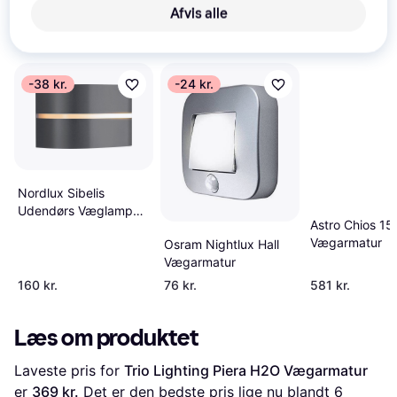
Afvis alle
Se vores forslag til andre produkter, der matcher dine 
interesser.
Vis alle
-38 kr.
-24 kr.
Nordlux Sibelis
Udendørs Væglampe
Astro Chios 1
Antracit Vægarmatur
Vægarmatur
Osram Nightlux Hall
Vægarmatur
160 kr.
76 kr.
581 kr.
Læs om produktet
Laveste pris for 
Trio Lighting Piera H2O Vægarmatur
er 
369 kr.
 Det er den bedste pris lige nu blandt 
6