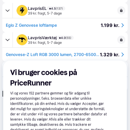
LavprisEL
4.5
(137)
39 kr. fragt
,
5-7 dage
1.199 kr.
Eglo Z Genovese loftlampe
LavprisVærktøj
4.0
(55)
39 kr. fragt
,
5-7 dage
1.329 kr.
Genovese-Z Loft RGB 3000 lumen, 2700-6500K Sort/Hvid
Lavprisvvs.dk
4.6
(174)
Vi bruger cookies på
39 kr. fragt
,
5-7 dage
PriceRunner
1.399 kr.
Eglo Z Genovese loftlampe
Annonce
Vi og vores
152
partnere gemmer og får adgang til
personoplysninger, f.eks. browserdata eller unikke
identifikatorer, på din enhed. Hvis du vælger Accepter, gør
det muligt for sporingsteknologier at understøtte de formål,
der er vist under »Vi og vores partnere behandler datafor at
levere«. Hvis du vælger Afvis alle eller trækker dit
samtykke tilbage, deaktiveres de. Hvis trackere er
deaktiveret, er noget indhold og annoncer, du ser, muligvis