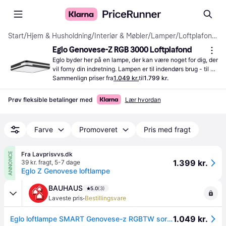
Start
/
Hjem & Husholdning
/
Interiør & Møbler
/
Lamper
/
Loftplafonder
Eglo Genovese-Z RGB 3000 Loftplafond
Eglo byder her på en lampe, der kan være noget for dig, der 
vil forny din indretning. Lampen er til indendørs brug - til 
dig, der ønsker ny belysning.
Sammenlign priser fra
1.049 kr.
til
1.799 kr.
Prøv fleksible betalinger med
Lær hvordan
Farve
Promoveret
Pris med fragt
Fra Lavprisvvs.dk
ANNONCE
1.399 kr.
39 kr. fragt
,
5-7 dage
Eglo Z Genovese loftlampe
BAUHAUS
5.0
(3)
·
Laveste pris
Bestillingsvare
1.049 kr.
Eglo loftlampe SMART Genovese-z RGBTW sort/hvid