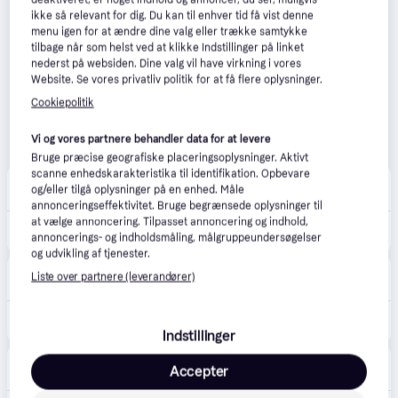
ikke så relevant for dig. Du kan til enhver tid få vist denne
menu igen for at ændre dine valg eller trække samtykke
tilbage når som helst ved at klikke Indstillinger på linket
nederst på websiden. Dine valg vil have virkning i vores
Website. Se vores privatliv politik for at få flere oplysninger.
Cookiepolitik
Vi og vores partnere behandler data for at levere
Bruge præcise geografiske placeringsoplysninger. Aktivt
scanne enhedskarakteristika til identifikation. Opbevare
BilligVVS
4.6
(55)
og/eller tilgå oplysninger på en enhed. Måle
39 kr. fragt
,
5-7 dage
annonceringseffektivitet. Bruge begrænsede oplysninger til
at vælge annoncering. Tilpasset annoncering og indhold,
1.399 kr.
Eglo Z Genovese loftlampe
annoncerings- og indholdsmåling, målgruppeundersøgelser
og udvikling af tjenester.
VVS-Eksperten.dk
4.5
(43)
Liste over partnere (leverandører)
39 kr. fragt
,
5-7 dage
1.399 kr.
Eglo Z Genovese loftlampe
Indstillinger
CS MEGASTORE
4.5
(1861)
Accepter
Fri fragt
,
4-5 dage