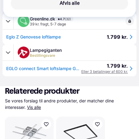
1.599 kr.
Afvis alle
(ComputerSalg) EGLO CONNECT-Z GENOVESE-Z loftlampe i sort
Eller 3 betalinger af 533 kr.
Greenline.dk
4.7
(32)
39 kr. fragt
,
5-7 dage
1.799 kr.
Eglo Z Genovese loftlampe
Lampegiganten
Bestillingsvare
1.799 kr.
EGLO connect Smart loftslampe Genovese-Z, dæmpbar, Sort, Stue/spisestue, Aluminium, Moderne
Eller 3 betalinger af 600 kr.
Relaterede produkter
Se vores forslag til andre produkter, der matcher dine 
interesser.
Vis alle