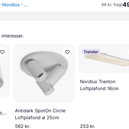
49
Don Smart 3-kit | Colour | IndbygningsSpots | Hvid - Nordlux - Hos Lampeagenten.
49 kr. fragt
 interesser.
Trender
Nordlux Trenton
Loftplafond 16cm
Antidark SpotOn Circle
e,
Loftplafond ∅ 25cm
cm
562 kr.
253 kr.