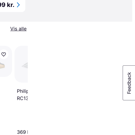
9 kr.
Vis alle
Astro Kos II Round Wh
Loftplafond ∅ 8.5cm
Philips CoreLine Panel
RC132V Gen6 LED 60 x
60 cm Loftplafond 60cm
369 kr.
650 kr.