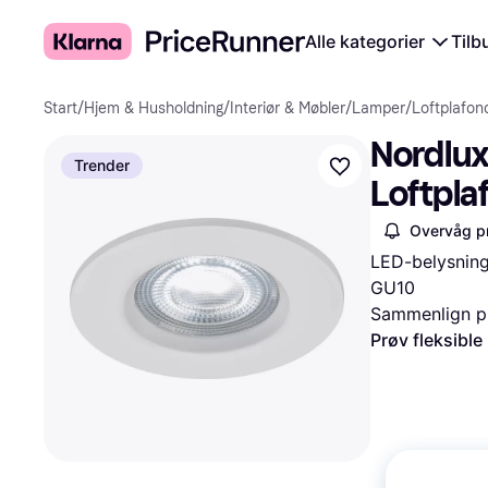
Alle kategorier
Tilb
Start
/
Hjem & Husholdning
/
Interiør & Møbler
/
Lamper
/
Loftplafon
Nordlux
Trender
Loftpla
Overvåg pr
LED-belysning,
GU10
Sammenlign pr
Prøv fleksible