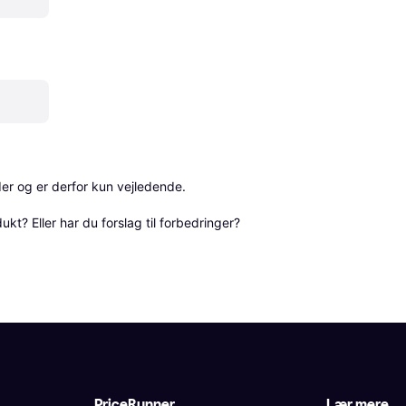
r og er derfor kun vejledende. 

? Eller har du forslag til forbedringer? 
PriceRunner
Lær mere