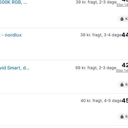
Nordlux Don Smart indbygningsspot, 3-kit, 2700-6500K RGB, hvid
39 kr. fragt
,
2-3 dage
Eller 1
K
44
 - nordlux
39 kr. fragt
,
3-4 dage
42
Nordlux Don Smart LED indbygningslampe, 3 stk, hvid Smart, dæmpbar, Hvid/opal, Badeværelse, Plast,
69 kr. fragt
,
2-3 dage
Eller 1
K
45
40 kr. fragt
,
4-5 dage
K