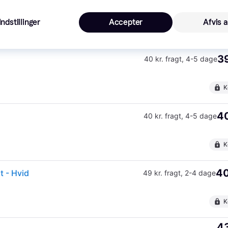
39
40 kr. fragt
,
4-5 dage
Indstillinger
Accepter
Afvis a
K
39
40 kr. fragt
,
4-5 dage
K
40
40 kr. fragt
,
4-5 dage
K
40
t - Hvid
49 kr. fragt
,
2-4 dage
K
43