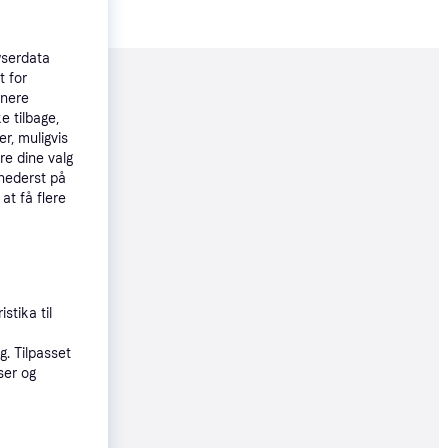
wserdata
t for
moveret
tnere
e tilbage,
r, muligvis
29 kr.
re dine valg
43 kr./md.
 nederst på
 at få flere
89 kr.
øbsgaranti
stika til
7 kr.
36 kr./md.
. Tilpasset
ser og
øbsgaranti