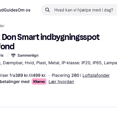
ud
Guides
Om os
der
 Don Smart indbygningsspot 
fond
is
Sammenlign
 Dæmpbar, Hvid, Plast, Metal, IP-klasse: IP20, IP65, Lampe
iser fra
389 kr.
til
499 kr.
·
Placering 
280 
i 
Loftplafonder
 betalinger med
Lær hvordan