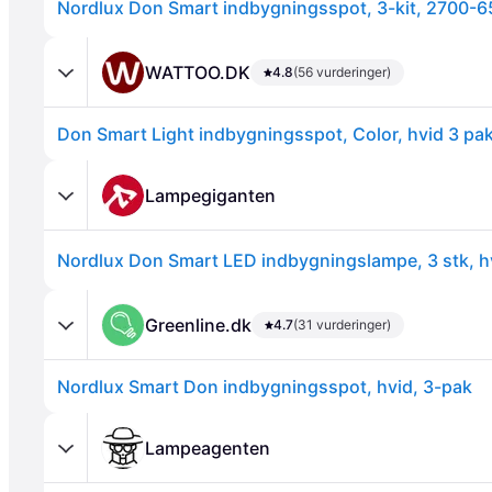
WATTOO.DK
4.8
(56 vurderinger)
Don Smart Light indbygningsspot, Color, hvid 3 pak
Annonce
Lampegiganten
Greenline.dk
4.7
(31 vurderinger)
Nordlux Smart Don indbygningsspot, hvid, 3-pak
Lampeagenten