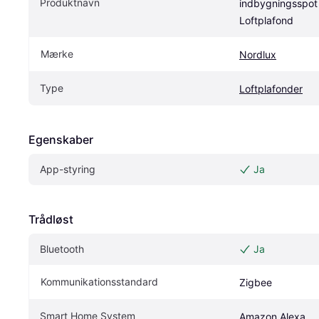
Produktnavn
indbygningsspot 
Loftplafond
Mærke
Nordlux
Type
Loftplafonder
Egenskaber
App-styring
Ja
Trådløst
Bluetooth
Ja
Kommunikationsstandard
Zigbee
Smart Home System
Amazon Alexa