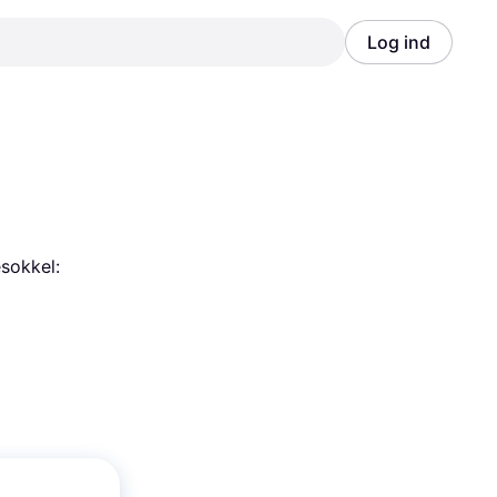
Log ind
Annonce
Annonce
sokkel: 