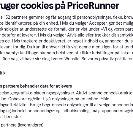
ruger cookies på PriceRunner
tioner
es
152
partnere gemmer og får adgang til personoplysninger, f.eks. bro
ke identifikatorer, på din enhed. Hvis du vælger Accepter, gør det mulig
Pro
eknologier at understøtte de formål, der er vist under »Vi og vores par
 datafor at levere«. Hvis du vælger Afvis alle eller trækker dit samtykk
es de. Hvis trackere er deaktiveret, er noget indhold og annoncer, du se
4
elevant for dig. Du kan til enhver tid få vist denne menu igen for at ænd
69 kr. fragt
,
2-3 dage
Nordlux Don Smart LED indbygningslampe, 3 stk, hvid Smart, dæmpbar, Hvid/opal, Badeværelse, Plast,
Eller 1
kke samtykke tilbage når som helst ved at klikke Indstillinger på linket
Dine valg vil have virkning i vores Website. Se vores privatliv politik for
3
r.
79 kr. fragt
,
2-4 dage
tik
K
es partnere behandler data for at levere
cise geografiske placeringsoplysninger. Aktivt scanne enhedskarakteri
40
ation. Opbevare og/eller tilgå oplysninger på en enhed. Måle
else, Plastik
29 kr. fragt
,
2-5 dage
Eller 1
ngseffektivitet. Bruge begrænsede oplysninger til at vælge annoncering
ng og indhold, annoncerings- og indholdsmåling, målgruppeundersøgel
af tjenester.
K
 partnere (leverandører)