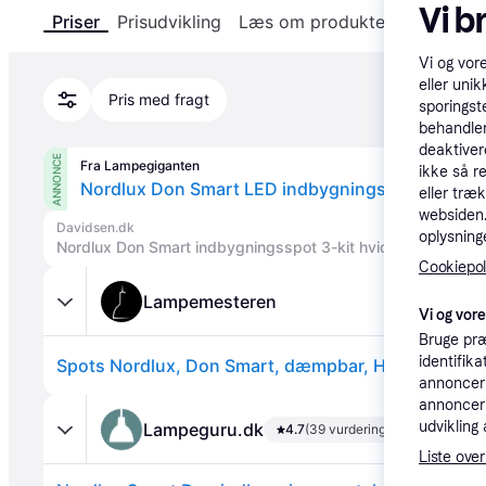
Vi b
Priser
Prisudvikling
Læs om produktet
Specifika
Vi og vor
eller unik
Pris med fragt
sporingst
behandler
deaktiver
ANNONCE
Fra Lampegiganten
ikke så r
eller træ
websiden. 
Davidsen.dk
oplysninge
Nordlux Don Smart indbygningsspot 3-kit hvid
Cookiepoli
Lampemesteren
Vi og vor
Bruge præ
identifik
Spots Nordlux, Don Smart, dæmpbar, Hvid, Badevær
annonceri
annonceri
udvikling 
Lampeguru.dk
4.7
(39 vurderinger)
Liste over