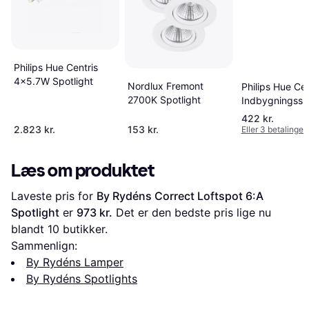
Philips Hue Centris
4x5.7W Spotlight
Nordlux Fremont
Philips Hue Ce
2700K Spotlight
Indbygningssp
pak White Spot
422 kr.
2.823 kr.
153 kr.
Eller 3 betalinger 
Læs om produktet
Laveste pris for 
By Rydéns Correct Loftspot 6:A 
Spotlight
 er 
973 kr.
 Det er den bedste pris lige nu 
blandt 
10
 butikker.
Sammenlign:
By Rydéns Lamper
By Rydéns Spotlights