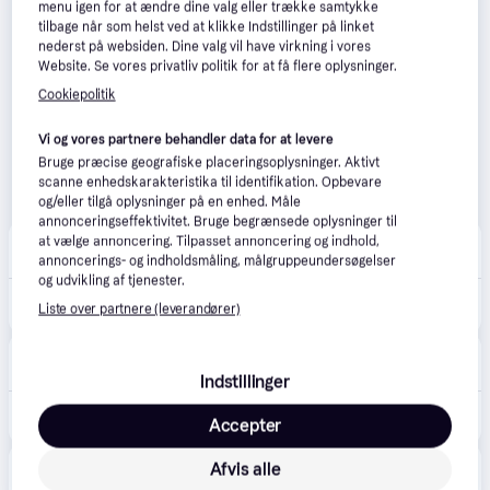
menu igen for at ændre dine valg eller trække samtykke
tilbage når som helst ved at klikke Indstillinger på linket
nederst på websiden. Dine valg vil have virkning i vores
Website. Se vores privatliv politik for at få flere oplysninger.
Cookiepolitik
Vi og vores partnere behandler data for at levere
Bruge præcise geografiske placeringsoplysninger. Aktivt
scanne enhedskarakteristika til identifikation. Opbevare
og/eller tilgå oplysninger på en enhed. Måle
annonceringseffektivitet. Bruge begrænsede oplysninger til
Westwing
at vælge annoncering. Tilpasset annoncering og indhold,
49 kr. fragt
annoncerings- og indholdsmåling, målgruppeundersøgelser
og udvikling af tjenester.
1.149 kr.
Justerbar LED-loftlampe Correct
Liste over partnere (leverandører)
Eller 3 betalinger af 383 kr.
Hulténs
75 kr. fragt
Indstillinger
1.450 kr.
by Rydéns, Correct loftspot 6-spot Sort
Accepter
Lampemesteren
Afvis alle
·
Laveste pris
Bestillingsvare