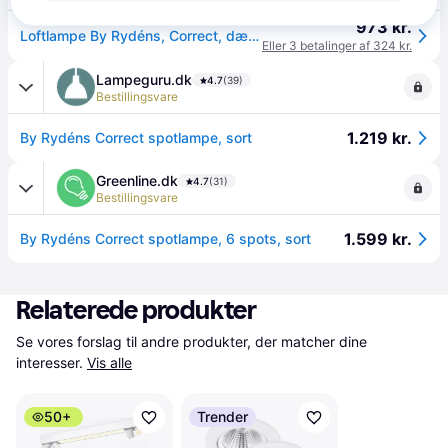
973 kr.
Loftlampe By Rydéns, Correct, dæmpbar, Sort, Stue, Metal
Eller 3 betalinger af 324 kr.
Lampeguru.dk
4.7
(39)
Bestillingsvare
1.219 kr.
By Rydéns Correct spotlampe, sort
Greenline.dk
4.7
(31)
Bestillingsvare
1.599 kr.
By Rydéns Correct spotlampe, 6 spots, sort
Relaterede produkter
Se vores forslag til andre produkter, der matcher dine 
interesser.
Vis alle
50+
Trender