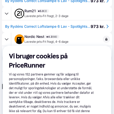
973 kr.
By Rydéns Correct Loftslampe 6 Lav - Spotlights Metal Sort - 4202100-4002.
Rum21
5.0
(2)
·
Laveste pris
Fri fragt
,
2-3 dage
973 kr.
By Rydéns Correct Loftslampe 6 Lav - Spotlights Metal Sort - 4202100-4002.
Nordic Nest
4.3
(66)
·
Laveste pris
Fri fragt
,
4-6 dage
973 kr.
By Rydéns Correct 6 loftspotlight 124 cm Mat sort.
Vi bruger cookies på
Boozt
PriceRunner
Fri fragt
,
1-2 dage
Vi og vores
152
partnere gemmer og får adgang til
1.420 kr.
BY RYDÉNS Correct Takspot 6-Låg | Black | Ø13.0X17.5 cm x 124
personoplysninger, f.eks. browserdata eller unikke
identifikatorer, på din enhed. Hvis du vælger Accepter, gør
Annonce
det muligt for sporingsteknologier at understøtte de formål,
der er vist under »Vi og vores partnere behandler datafor at
levere«. Hvis du vælger Afvis alle eller trækker dit
samtykke tilbage, deaktiveres de. Hvis trackere er
deaktiveret, er noget indhold og annoncer, du ser, muligvis
ikke så relevant for dig. Du kan til enhver tid få vist denne