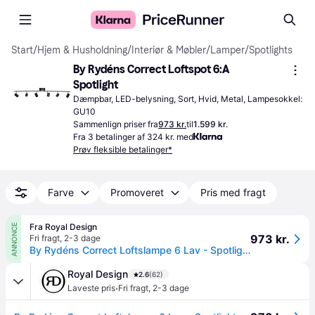
Start
/
Hjem & Husholdning
/
Interiør & Møbler
/
Lamper
/
Spotlights
By Rydéns Correct Loftspot 6:A 
Spotlight
Dæmpbar, LED-belysning, Sort, Hvid, Metal, Lampesokkel: 
GU10
Sammenlign priser fra
973 kr.
til
1.599 kr.
Fra 3 betalinger af 324 kr. med
Prøv fleksible betalinger*
Farve
Promoveret
Pris med fragt
Fra Royal Design
ANNONCE
973 kr.
Fri fragt
,
2-3 dage
By Rydéns Correct Loftslampe 6 Lav - Spotlights Metal Sort - 4202100-4002.
Royal Design
2.6
(62)
·
Laveste pris
Fri fragt
,
2-3 dage