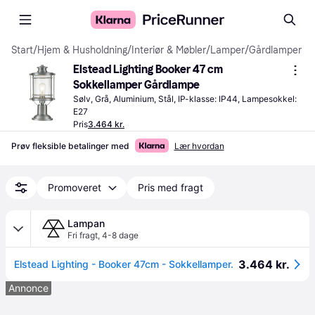
Start
/
Hjem & Husholdning
/
Interiør & Møbler
/
Lamper
/
Gårdlamper
Elstead Lighting Booker 47 cm 
Sokkellamper Gårdlampe
Sølv, Grå, Aluminium, Stål, IP-klasse: IP44, Lampesokkel: 
E27
Pris
3.464 kr.
Prøv fleksible betalinger med
Lær hvordan
Promoveret
Pris med fragt
Lampan
Fri fragt
,
4-8 dage
3.464 kr.
Elstead Lighting - Booker 47cm - Sokkellamper.
Annonce