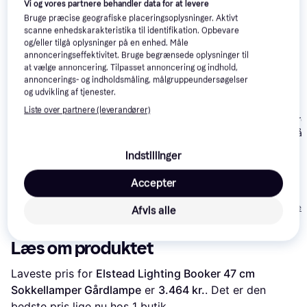
Vi og vores partnere behandler data for at levere
Bruge præcise geografiske placeringsoplysninger. Aktivt
scanne enhedskarakteristika til identifikation. Opbevare
og/eller tilgå oplysninger på en enhed. Måle
annonceringseffektivitet. Bruge begrænsede oplysninger til
at vælge annoncering. Tilpasset annoncering og indhold,
annoncerings- og indholdsmåling, målgruppeundersøgelser
og udvikling af tjenester.
Konstsmide Parma
7224 Gårdlampe
Liste over partnere (leverandører)
Philips myGar
52cm
AlpenGlow Gå
30.2cm
Indstillinger
Eglo Navedo
Accepter
Black/Silver Patina
488 kr.
164 kr.
Gårdlampe 47cm
349 kr.
Eller 3 betalinger af 163 kr.
Eller 3 betalinger 
Afvis alle
Læs om produktet
Laveste pris for 
Elstead Lighting Booker 47 cm 
Sokkellamper Gårdlampe
 er 
3.464 kr.
. Det er den 
bedste pris lige nu hos 1 butik.