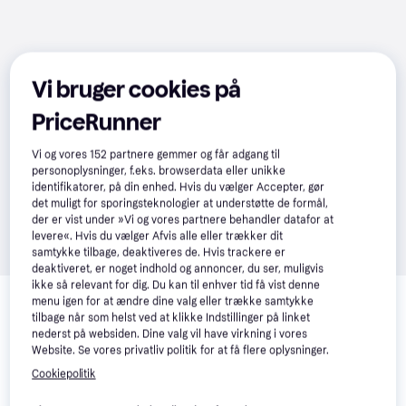
Vi bruger cookies på
PriceRunner
Vi og vores
152
partnere gemmer og får adgang til
personoplysninger, f.eks. browserdata eller unikke
identifikatorer, på din enhed. Hvis du vælger Accepter, gør
det muligt for sporingsteknologier at understøtte de formål,
der er vist under »Vi og vores partnere behandler datafor at
levere«. Hvis du vælger Afvis alle eller trækker dit
samtykke tilbage, deaktiveres de. Hvis trackere er
deaktiveret, er noget indhold og annoncer, du ser, muligvis
Relaterede produkter
ikke så relevant for dig. Du kan til enhver tid få vist denne
menu igen for at ændre dine valg eller trække samtykke
Se vores forslag til andre produkter, der matcher dine 
tilbage når som helst ved at klikke Indstillinger på linket
nederst på websiden. Dine valg vil have virkning i vores
interesser.
Vis alle
Website. Se vores privatliv politik for at få flere oplysninger.
Cookiepolitik