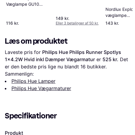
Væglampe GU10
Nordlux Explor
Støvet Rosa
væglampe
Vægarmatur
149 kr.
Vægarmatur
116 kr.
143 kr.
Eller 3 betalinger af 50 kr.
Læs om produktet
Laveste pris for 
Philips Hue Philips Runner Spotlys 
1x4.2W Hvid inkl Dæmper Vægarmatur
 er 
525 kr.
 Det 
er den bedste pris lige nu blandt 
16
 butikker.
Sammenlign:
Philips Hue Lamper
Philips Hue Vægarmaturer
Specifikationer
Produkt