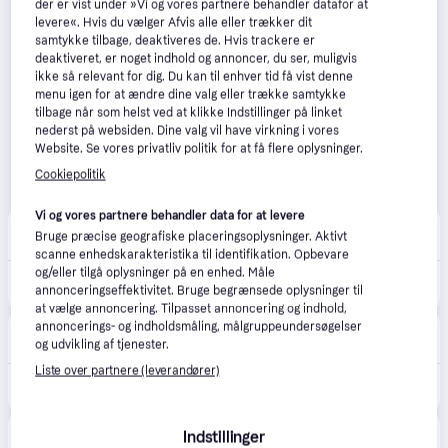
der er vist under »Vi og vores partnere behandler datafor at
levere«. Hvis du vælger Afvis alle eller trækker dit
samtykke tilbage, deaktiveres de. Hvis trackere er
deaktiveret, er noget indhold og annoncer, du ser, muligvis
ikke så relevant for dig. Du kan til enhver tid få vist denne
menu igen for at ændre dine valg eller trække samtykke
tilbage når som helst ved at klikke Indstillinger på linket
nederst på websiden. Dine valg vil have virkning i vores
Website. Se vores privatliv politik for at få flere oplysninger.
Cookiepolitik
Vi og vores partnere behandler data for at levere
Philips Hue
Bruge præcise geografiske placeringsoplysninger. Aktivt
Fri fragt
,
2-3 dage
scanne enhedskarakteristika til identifikation. Opbevare
og/eller tilgå oplysninger på en enhed. Måle
679 kr.
Philips Hue White Ambiance Runner Spot Med Switch
annonceringseffektivitet. Bruge begrænsede oplysninger til
Eller 3 betalinger af 226 kr.
at vælge annoncering. Tilpasset annoncering og indhold,
annoncerings- og indholdsmåling, målgruppeundersøgelser
Elgiganten
4.3
(42)
og udvikling af tjenester.
49 kr. fragt
,
1-2 dage
Liste over partnere (leverandører)
679 kr.
Philips Hue Runner single spotlys 4,2W GU10 (hvid)
BAUHAUS
5.0
(3)
Indstillinger
39 kr. fragt
,
1-2 dage