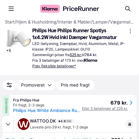
Start
/
Hjem & Husholdning
/
Interiør & Møbler
/
Lamper
/
Vægarmaturer
Philips Hue Philips Runner Spotlys 
1x4.2W Hvid inkl Dæmper Vægarmatur
LED-belysning, Dæmpbar, Hvid, Aluminium, Metal, IP-
klasse: IP20, Lampesokkel: GU10
+
5
Sammenlign priser fra
525 kr.
til
764 kr.
Fra 3 betalinger af 175 kr. med
Prøv fleksible betalinger*
Promoveret
Pris med fragt
Fra Philips Hue
ANNONCE
679 kr.
Fri fragt
,
2-3 dage
Eller 3 betalinger af 226 kr.
Philips Hue White Ambiance Runner Spot Med Switch
WATTOO.DK
4.8
(56)
·
Laveste pris
39 kr. fragt
,
1-2 dage