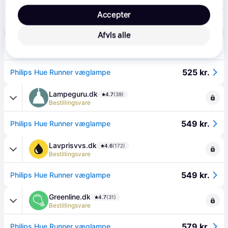
Accepter
690 kr.
Philips Hue spotlampe Runner hvid GU10 inkl. lysdæmperkontakt
Afvis alle
LavprisEL
4.5
(136)
·
Laveste pris
Bestillingsvare
525 kr.
Philips Hue Runner væglampe
Lampeguru.dk
4.7
(39)
Bestillingsvare
549 kr.
Philips Hue Runner væglampe
Lavprisvvs.dk
4.6
(172)
Bestillingsvare
549 kr.
Philips Hue Runner væglampe
Greenline.dk
4.7
(31)
Bestillingsvare
579 kr.
Philips Hue Runner væglampe