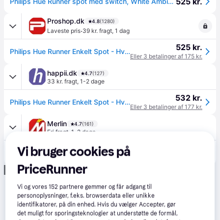
525 kr.
Philips Hue Runner spot med switch, White Ambiance, 400lm, Zigbee + Bluetooth, hvid
Proshop.dk
4.8
(1280)
·
Laveste pris
39 kr. fragt
,
1 dag
525 kr.
Philips Hue Runner Enkelt Spot - Hvid - med Dimmer Switch
Eller 3 betalinger af 175 kr.
happii.dk
4.7
(127)
33 kr. fragt
,
1-2 dage
532 kr.
Philips Hue Runner Enkelt Spot - Hvid - med Dimmer Switch
Eller 3 betalinger af 177 kr.
Merlin
4.7
(161)
Fri fragt
,
1-2 dage
566 kr.
Vi bruger cookies på
Philips Hue Runner Enkelt Spot - Hvid - med Dimmer Switch
Eller 3 betalinger af 189 kr.
PriceRunner
Annonce
Vi og vores
152
partnere gemmer og får adgang til
personoplysninger, f.eks. browserdata eller unikke
identifikatorer, på din enhed. Hvis du vælger Accepter, gør
det muligt for sporingsteknologier at understøtte de formål,