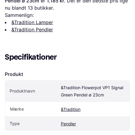
Pendel ∅ 23cm
 er 
1.185 kr.
 Det er den bedste pris lige 
nu blandt 
13
 butikker.
Sammenlign:
&Tradition Lamper
&Tradition Pendler
Specifikationer
Produkt
&Tradition Flowerpot VP1 Signal 
Produktnavn
Green Pendel ∅ 23cm
Mærke
&Tradition
Type
Pendler