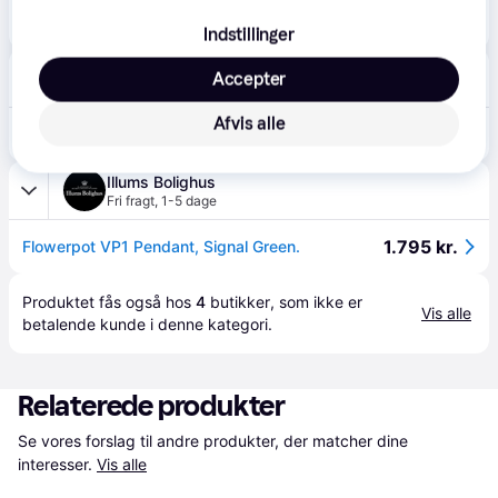
1.400 kr.
Pendel lampe &Tradition, Flowerpot VP1, dæmpbar, Grøn, Stue, Metal
Eller 3 betalinger af 467 kr.
Indstillinger
Lysmesteren
4.6
(13)
Accepter
Fri fragt
,
1 dag
Afvis alle
1.795 kr.
&TRADITION FLOWERPOT VP1 SIGNAL GREEN PENDEL.
Illums Bolighus
Fri fragt
,
1-5 dage
1.795 kr.
Flowerpot VP1 Pendant, Signal Green.
Produktet fås også hos 
4
butikker
, som ikke er 
Vis alle
betalende kunde i denne kategori.
Relaterede produkter
Se vores forslag til andre produkter, der matcher dine 
interesser.
Vis alle