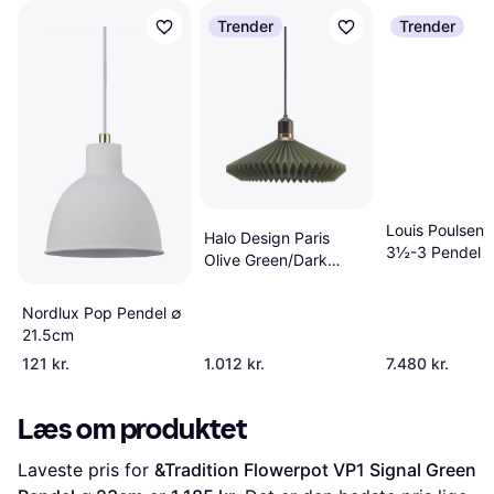
Trender
Trender
Louis Poulsen 
Halo Design Paris
3½-3 Pendel 
Olive Green/Dark
Wood/Gold Pendel ∅
40cm
Nordlux Pop Pendel ∅
21.5cm
121 kr.
1.012 kr.
7.480 kr.
Læs om produktet
Laveste pris for 
&Tradition Flowerpot VP1 Signal Green 