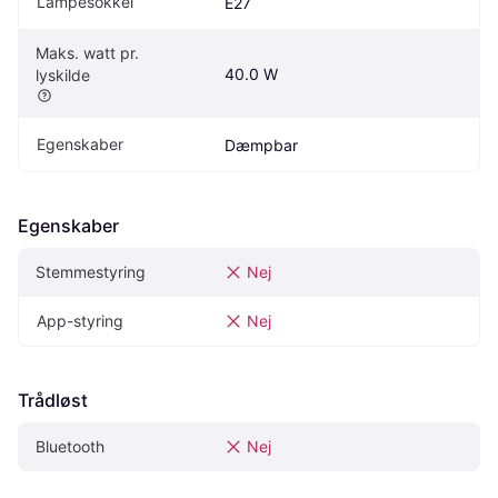
Lampesokkel
E27
Maks. watt pr. 
40.0 W
lyskilde
Egenskaber
Dæmpbar
Egenskaber
Stemmestyring
Nej
App-styring
Nej
Trådløst
Bluetooth
Nej