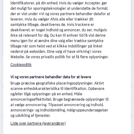
identifikatorer, på din enhed. Hvis du vælger Accepter, gør
det muligt for sporingsteknologier at understøtte de formål,
der er vist under »Vi og vores partnere behandler datafor at
levere«. Hvis du vælger Afvis alle eller trækker dit
samtykke tilbage, deaktiveres de. Hvis trackere er
deaktiveret, er noget indhold og annoncer, du ser, muligvis
ikke så relevant for dig. Du kan til enhver tid få vist denne
menu igen for at ændre dine valg eller trække samtykke
tilbage når som helst ved at klikke Indstillinger på linket
nederst på websiden. Dine valg vil have virkning i vores
Website. Se vores privatliv politik for at få flere oplysninger.
Andlight
5.0
(2)
Cookiepolitik
Fri fragt
,
2 dage
Vi og vores partnere behandler data for at levere
1.249 kr.
Flowerpot VP1 Pendel Signal Grøn.
Bruge præcise geografiske placeringsoplysninger. Aktivt
scanne enhedskarakteristika til identifikation. Opbevare
Interiorshop.dk
4.0
(1)
og/eller tilgå oplysninger på en enhed. Måle
Fri fragt
annonceringseffektivitet. Bruge begrænsede oplysninger til
at vælge annoncering. Tilpasset annoncering og indhold,
1.346 kr.
&Tradition Flowerpot VP1 Pendel Signal Green
annoncerings- og indholdsmåling, målgruppeundersøgelser
Eller 3 betalinger af 449 kr.
og udvikling af tjenester.
Lampemesteren
Liste over partnere (leverandører)
Fri fragt
,
2-4 dage