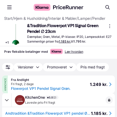
Start
/
Hjem & Husholdning
/
Interiør & Møbler
/
Lamper
/
Pendler
&Tradition Flowerpot VP1 Signal Green 
Pendel ∅ 23cm
Dæmpbar, Grøn, Metal, IP-klasse: IP20, Lampesokkel: E27
Sammenlign priser fra
1.185 kr.
til
1.795 kr.
+
1
Prøv fleksible betalinger med
Lær hvordan
Versioner
Promoveret
Pris med fragt
Fra Andlight
ANNONCE
1.249 kr.
Fri fragt
,
2 dage
Flowerpot VP1 Pendel Signal Grøn.
KitchenOne
5.0
(2)
·
Laveste pris
Fri fragt
1.185 kr.
Andtradition &Tradition Flowerpot VP1 pendel Ø23 cm, signal green