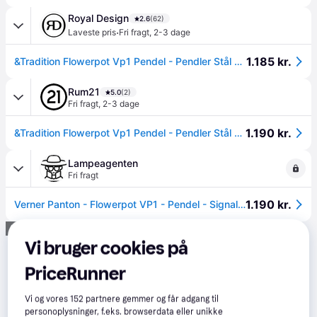
Royal Design
2.6
(62)
·
Laveste pris
Fri fragt
,
2-3 dage
1.185 kr.
&Tradition Flowerpot Vp1 Pendel - Pendler Stål Signal Green - 133082A205.
Rum21
5.0
(2)
Fri fragt
,
2-3 dage
1.190 kr.
&Tradition Flowerpot Vp1 Pendel - Pendler Stål Signal Green - 133082A205.
Lampeagenten
Fri fragt
1.190 kr.
Verner Panton - Flowerpot VP1 - Pendel - Signal Green - Andtradition - Hos Lampeagenten.
Annonce
Vi bruger cookies på
PriceRunner
Vi og vores
152
partnere gemmer og får adgang til
personoplysninger, f.eks. browserdata eller unikke