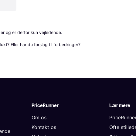
r og er derfor kun vejledende. 

? Eller har du forslag til forbedringer? 
PriceRunner
Lær mere
Om os
PriceRunne
Kontakt os
Ofte stille
gende