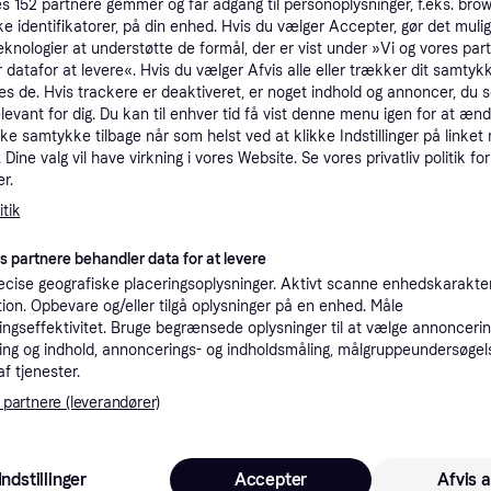
es
152
partnere gemmer og får adgang til personoplysninger, f.eks. bro
tioner
ke identifikatorer, på din enhed. Hvis du vælger Accepter, gør det mulig
eknologier at understøtte de formål, der er vist under »Vi og vores par
 datafor at levere«. Hvis du vælger Afvis alle eller trækker dit samtykk
es de. Hvis trackere er deaktiveret, er noget indhold og annoncer, du se
Pro
elevant for dig. Du kan til enhver tid få vist denne menu igen for at ænd
kke samtykke tilbage når som helst ved at klikke Indstillinger på linket
Dine valg vil have virkning i vores Website. Se vores privatliv politik for
2
r.
39 kr. fragt
,
2 dage
Klassisk Hvid.
tik
K
es partnere behandler data for at levere
cise geografiske placeringsoplysninger. Aktivt scanne enhedskarakteri
25
ation. Opbevare og/eller tilgå oplysninger på en enhed. Måle
ssisk Hvid.
·
Laveste pris
39 kr. fragt
,
2 dage
ngseffektivitet. Bruge begrænsede oplysninger til at vælge annoncering
ng og indhold, annoncerings- og indholdsmåling, målgruppeundersøgel
af tjenester.
 partnere (leverandører)
25
Hay Paper Shade Diamond 60 Lampeskærm - Lampeskærme Papir Classic White - AB318-F261-AB35.
·
Laveste pris
49 kr. fragt
,
2-3 dage
Indstillinger
Accepter
Afvis a