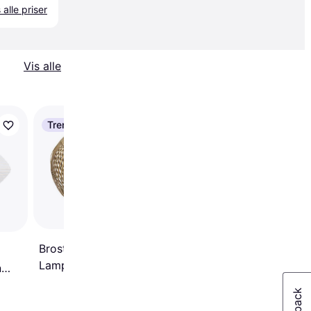
 alle priser
Vis alle
Trender
-43 kr.
Hay Rice Paper
Lampeskærm ∅ 60c
Broste Copenhagen Zep
Lampeskærm ∅ 38cm
n
Hvid