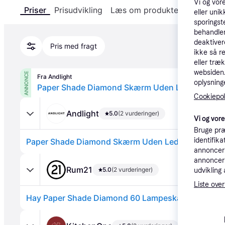
Vi og vor
Priser
Prisudvikling
Læs om produktet
Specifika
eller unik
sporingst
behandler
deaktiver
Pris med fragt
ikke så r
eller træ
websiden. 
ANNONCE
Fra Andlight
oplysninge
Paper Shade Diamond Skærm Uden Ledning Ø60 
Cookiepoli
Andlight
5.0
(2 vurderinger)
Vi og vor
Bruge præ
identifik
Paper Shade Diamond Skærm Uden Ledning Ø60 Kla
annonceri
annonceri
Rum21
5.0
(2 vurderinger)
udvikling 
Liste over