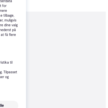
wserdata
t for
tnere
e tilbage,
r, muligvis
moveret
re dine valg
 nederst på
 at få flere
59 kr.
øbsgaranti
stika til
9 kr.
. Tilpasset
ser og
9 kr.
lle