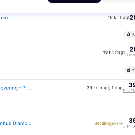
K
2
 cm
49 kr. fragt
K
2
49 kr. fragt
Eller 
K
39
HAY - Rispapir Lampeskærm Diamond Ø60 - Klar til levering - Prismatch
39 kr. fragt
,
1 dag
Eller 1
39
HAY lampeskærm Diamond, Ø60 cm, hvid, papir/bambus Diamond, Hvid/opal, Stue/spisestue, Papir/lunopal/lunolit, Skandinavisk
Bestillingsvare
Eller 1