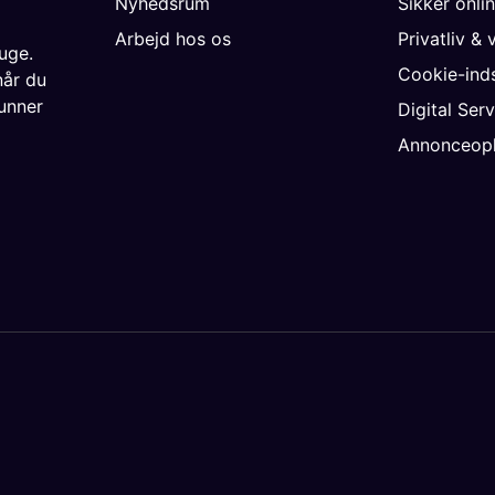
Nyhedsrum
Sikker onli
Arbejd hos os
Privatliv & 
uge.
Cookie-inds
når du
unner
Digital Ser
Annonceopl