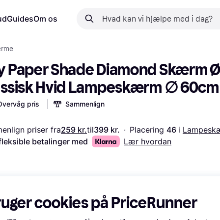
ud
Guides
Om os
ærme
y Paper Shade Diamond Skærm Ø
assisk Hvid Lampeskærm ∅ 60cm
Overvåg pris
Sammenlign
nlign priser fra
259 kr.
til
399 kr.
·
Placering 
46 
i 
Lampesk
fleksible betalinger med
Lær hvordan
ruger cookies på PriceRunner