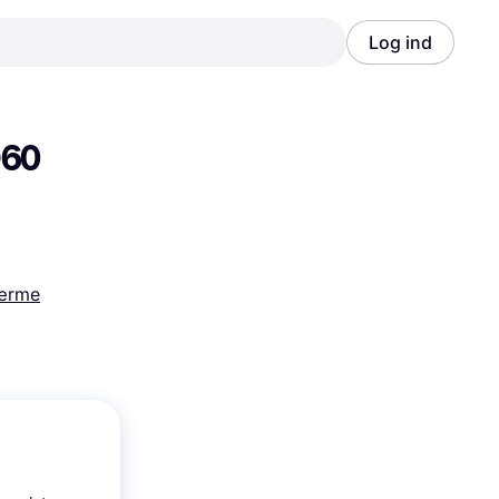
Log ind
Annonce
Annonce
60 
ærme