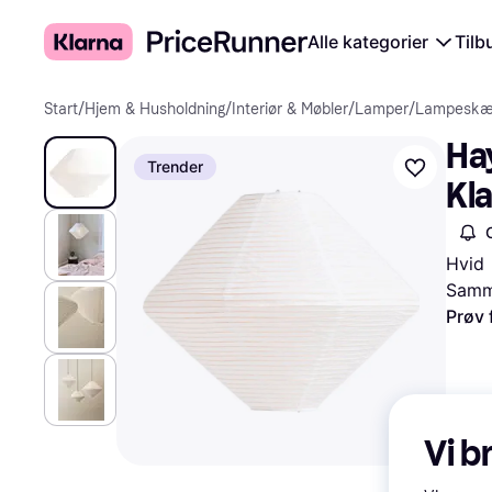
Alle kategorier
Tilb
Start
/
Hjem & Husholdning
/
Interiør & Møbler
/
Lamper
/
Lampesk
Ha
Trender
Kl
Hvid
Samme
Prøv 
Vi b