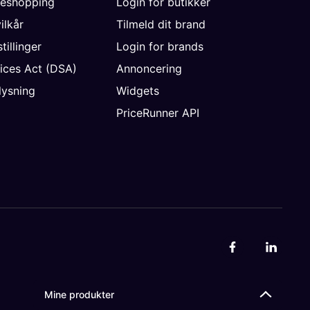
neshopping
Login for butikker
vilkår
Tilmeld dit brand
tillinger
Login for brands
vices Act (DSA)
Annoncering
ysning
Widgets
PriceRunner API
Mine produkter