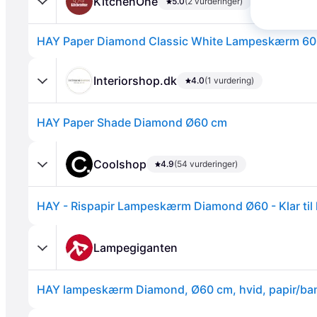
KitchenOne
5.0
(2 vurderinger)
HAY Paper Diamond Classic White Lampeskærm 60
Interiorshop.dk
4.0
(1 vurdering)
HAY Paper Shade Diamond Ø60 cm
Annonce
Coolshop
4.9
(54 vurderinger)
Lampegiganten
Annonce