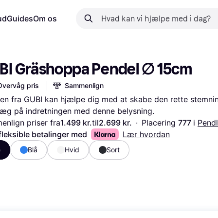
ud
Guides
Om os
BI Gräshoppa Pendel ∅ 15cm
Overvåg pris
Sammenlign
n fra GUBI kan hjælpe dig med at skabe den rette stemnin
ræg på indretningen med denne belysning.
nlign priser fra
1.499 kr.
til
2.699 kr.
·
Placering 
777 
i 
Pendl
fleksible betalinger med
Lær hvordan
e
Blå
Hvid
Sort