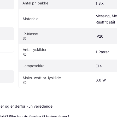
Antal pr. pakke
1 stk
Messing, Met
Materiale
Rustfrit stål
IP-klasse
IP20
Antal lyskilder
1 Pærer
Lampesokkel
E14
Maks. watt pr. lyskilde
6.0 W
r og er derfor kun vejledende. 

? Eller har du forslag til forbedringer? 