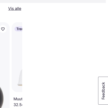
Vis alle
Trender
Flos IC S2 Pendel ∅ 
Muuto Unfold Pendel ∅
32.5cm