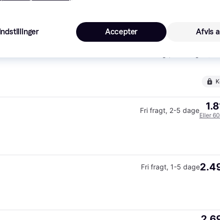
K
Indstillinger
Accepter
Afvis a
1.7
Fri fragt
,
4-6 dage
K
1.8
Fri fragt
,
2-5 dage
Eller 6
2.49
Fri fragt
,
1-5 dage
2.69