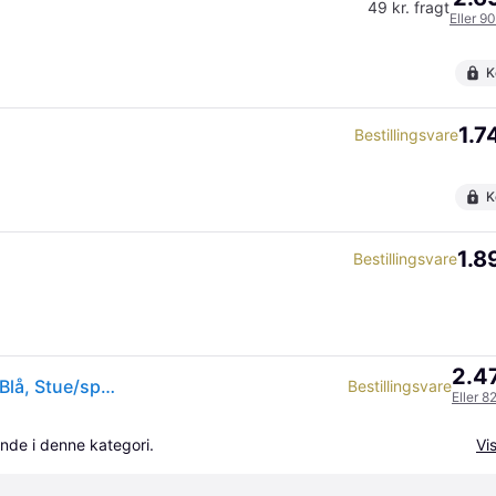
49 kr. fragt
Eller 9
K
1.7
Bestillingsvare
K
1.8
Bestillingsvare
2.47
GUBI Designer hængelampe Gräshoppa, dæmpbar, Blå, Stue/spisestue, Metal, Design
Bestillingsvare
Eller 8
nde i denne kategori.
Vis