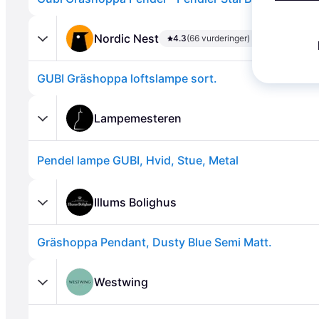
Nordic Nest
4.3
(66 vurderinger)
GUBI Gräshoppa loftslampe sort.
Annonce
Lampemesteren
Pendel lampe GUBI, Hvid, Stue, Metal
Illums Bolighus
Gräshoppa Pendant, Dusty Blue Semi Matt.
Westwing