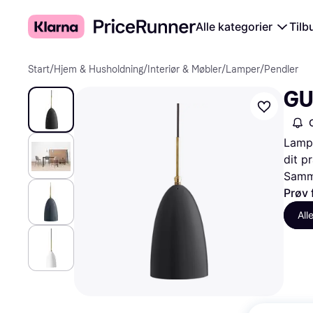
Alle kategorier
Tilb
Start
/
Hjem & Husholdning
/
Interiør & Møbler
/
Lamper
/
Pendler
GU
Lampe
dit p
Samme
Prøv 
All