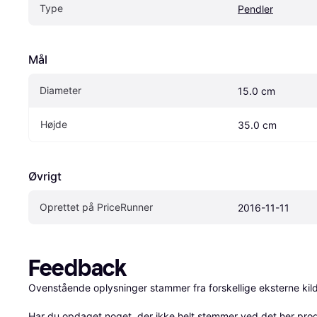
Type
Pendler
Mål
Diameter
15.0 cm
Højde
35.0 cm
Øvrigt
Oprettet på PriceRunner
2016-11-11
Feedback
Ovenstående oplysninger stammer fra forskellige eksterne kilde
Har du opdaget noget, der ikke helt stemmer ved det her produkt