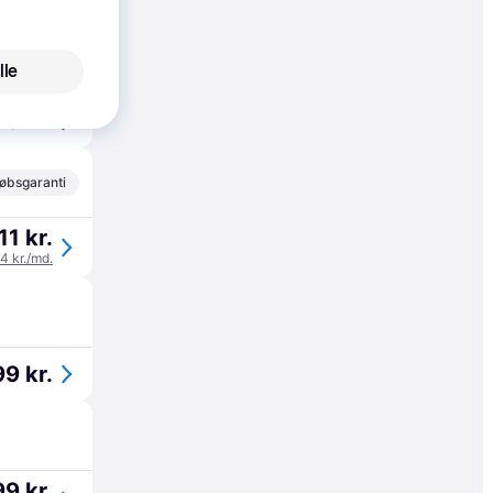
øbsgaranti
lle
49 kr.
øbsgaranti
11 kr.
04 kr./md.
9 kr.
9 kr.