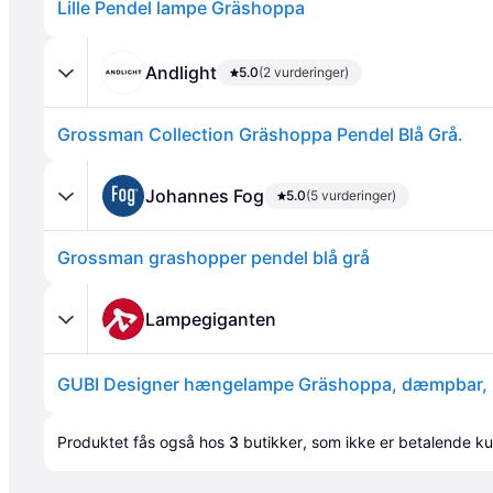
Lille Pendel lampe Gräshoppa
Andlight
5.0
(2 vurderinger)
Grossman Collection Gräshoppa Pendel Blå Grå.
Annonce
Johannes Fog
5.0
(5 vurderinger)
Grossman grashopper pendel blå grå
Lampegiganten
Produktet fås også hos 
3
butikker
, som ikke er betalende ku