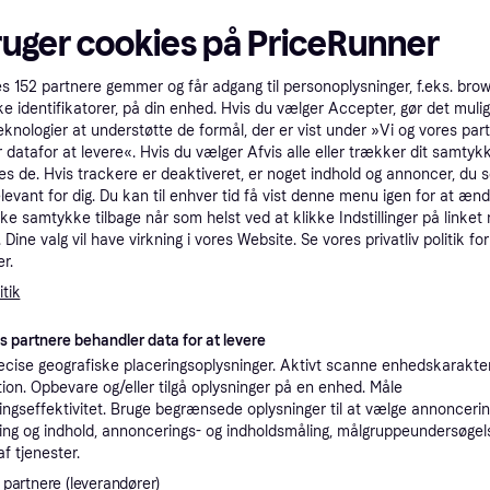
tioner
ruger cookies på PriceRunner
es
152
partnere gemmer og får adgang til personoplysninger, f.eks. bro
Pro
ke identifikatorer, på din enhed. Hvis du vælger Accepter, gør det mulig
eknologier at understøtte de formål, der er vist under »Vi og vores par
 datafor at levere«. Hvis du vælger Afvis alle eller trækker dit samtykk
1.
es de. Hvis trackere er deaktiveret, er noget indhold og annoncer, du se
Fri fragt
,
2-5 dage
Eller 6
elevant for dig. Du kan til enhver tid få vist denne menu igen for at ænd
kke samtykke tilbage når som helst ved at klikke Indstillinger på linket
1.4
Dine valg vil have virkning i vores Website. Se vores privatliv politik for
Fri fragt
,
1-7 dage
r.
tik
es partnere behandler data for at levere
1.7
2202.
Fri fragt
,
2-3 dage
cise geografiske placeringsoplysninger. Aktivt scanne enhedskarakteri
ation. Opbevare og/eller tilgå oplysninger på en enhed. Måle
ngseffektivitet. Bruge begrænsede oplysninger til at vælge annoncering
ng og indhold, annoncerings- og indholdsmåling, målgruppeundersøgel
af tjenester.
 partnere (leverandører)
1.7
2202.
Fri fragt
,
2-3 dage