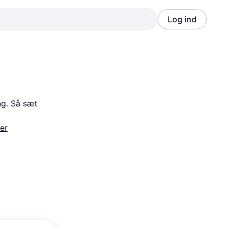
Log ind
Annonce
Annonce
g. Så sæt 
er