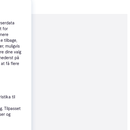
wserdata
moveret
t for
tnere
e tilbage,
811 kr.
r, muligvis
04 kr./md.
re dine valg
 nederst på
99 kr.
 at få flere
49 kr.
stika til
. Tilpasset
ser og
49 kr.