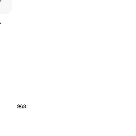
∅
968 kr.
3.737 kr.