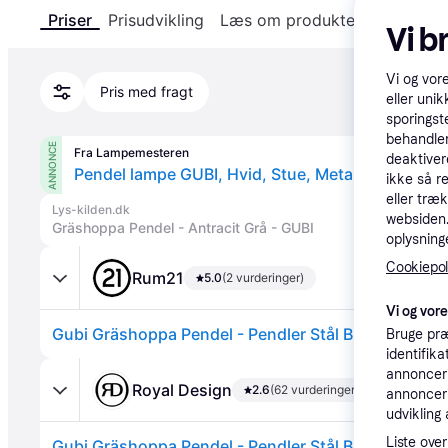
Priser
Prisudvikling
Læs om produktet
Specifika
Vi b
Vi og vor
Pris med fragt
eller unik
sporingst
behandler
ANNONCE
Fra Lampemesteren
deaktiver
Pendel lampe GUBI, Hvid, Stue, Metal
ikke så r
eller træ
Lys-kilden.dk
websiden. 
Gräshoppa Pendel - Antracit Grå - GUBI
oplysninge
Cookiepoli
Rum21
5.0
(2 vurderinger)
Vi og vor
Gubi Gräshoppa Pendel - Pendler Stål Blågrå - 1001
Bruge præ
identifik
annonceri
Royal Design
2.6
(62 vurderinger)
annonceri
udvikling 
Liste over
Gubi Gräshoppa Pendel - Pendler Stål Blågrå - 1001