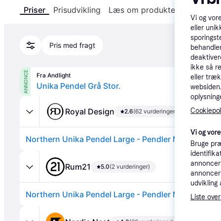
Priser
Prisudvikling
Læs om produktet
Specifika
Vi og vor
eller unik
sporingst
Pris med fragt
behandler
deaktiver
ikke så r
ANNONCE
Fra Andlight
eller træ
Unika Pendel Grå Stor.
websiden. 
oplysninge
Royal Design
Cookiepoli
2.6
(62 vurderinger)
Vi og vor
Bruge præ
identifik
annonceri
Rum21
5.0
(2 vurderinger)
annonceri
udvikling 
Liste over