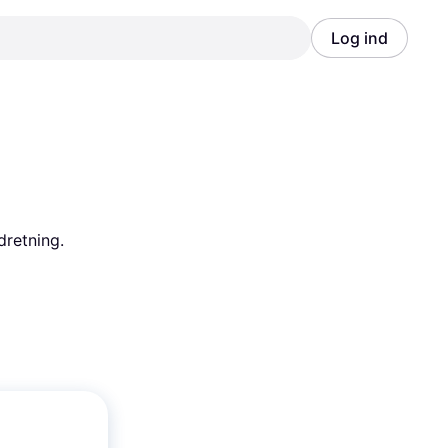
Log ind
Annonce
Annonce
retning. 