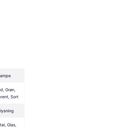
lampe
d, Grøn, 
rent, Sort
lysning
l, Glas, 