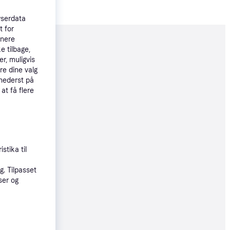
wserdata
t for
tnere
moveret
e tilbage,
r, muligvis
re dine valg
 nederst på
80 kr.
 at få flere
76 kr.
stika til
. Tilpasset
ser og
76 kr.