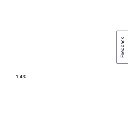
91cm
1.433 kr.
500 kr.