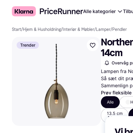
Alle kategorier
Tilb
Start
/
Hjem & Husholdning
/
Interiør & Møbler
/
Lamper
/
Pendler
Norther
Trender
14cm
Overvåg pr
Lampen fra Nor
Så sæt dit pr
Sammenlign pr
Prøv fleksible
Alle
H
13.5 cm
1.861 kr.
Vi b