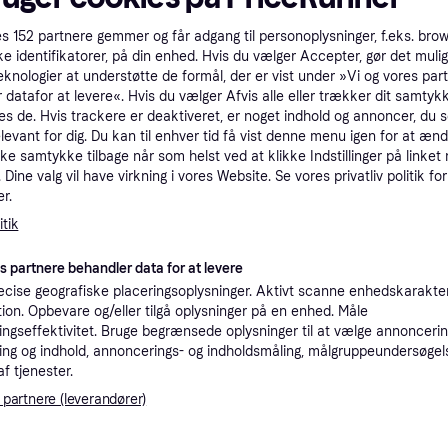
tioner
es
152
partnere gemmer og får adgang til personoplysninger, f.eks. bro
ke identifikatorer, på din enhed. Hvis du vælger Accepter, gør det mulig
eknologier at understøtte de formål, der er vist under »Vi og vores par
Pro
 datafor at levere«. Hvis du vælger Afvis alle eller trækker dit samtykk
es de. Hvis trackere er deaktiveret, er noget indhold og annoncer, du se
elevant for dig. Du kan til enhver tid få vist denne menu igen for at ænd
kke samtykke tilbage når som helst ved at klikke Indstillinger på linket
2.0
Fri fragt
,
2 dage
Dine valg vil have virkning i vores Website. Se vores privatliv politik for
r.
tik
es partnere behandler data for at levere
1.9
Northern Unika Pendel Large - Pendler Mundblæst Glas Hvid - 533.
·
Laveste pris
Fri fragt
,
2-3 dage
cise geografiske placeringsoplysninger. Aktivt scanne enhedskarakteri
ation. Opbevare og/eller tilgå oplysninger på en enhed. Måle
ngseffektivitet. Bruge begrænsede oplysninger til at vælge annoncering
ng og indhold, annoncerings- og indholdsmåling, målgruppeundersøgel
af tjenester.
1.9
Northern Unika Pendel Large - Pendler Mundblæst Glas Hvid - 533.
·
Laveste pris
Fri fragt
,
2-3 dage
 partnere (leverandører)