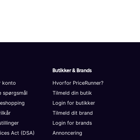
Butikker & Brands
r konto
Hvorfor PriceRunner?
de spørgsmål
Tilmeld din butik
neshopping
Login for butikker
vilkår
Tilmeld dit brand
tillinger
Login for brands
vices Act (DSA)
Annoncering