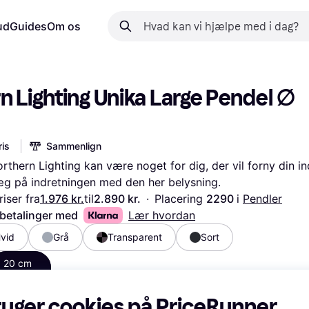
ud
Guides
Om os
n Lighting Unika Large Pendel ∅ 
is
Sammenlign
thern Lighting kan være noget for dig, der vil forny din ind
æg på indretningen med den her belysning.
iser fra
1.976 kr.
til
2.890 kr.
·
Placering 
2290 
i 
Pendler
 betalinger med
Lær hvordan
vid
Grå
Transparent
Sort
20 cm
1.976 kr.
ruger cookies på PriceRunner