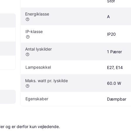
Stof
Energiklasse
A
IP-klasse
IP20
Antal lyskilder
1 Pærer
Lampesokkel
E27, E14
Maks. watt pr. lyskilde
60.0 W
Egenskaber
Dæmpbar
r og er derfor kun vejledende. 
