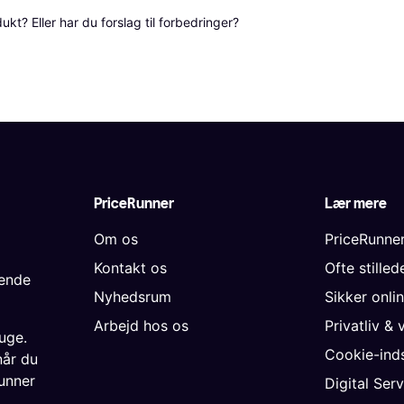
? Eller har du forslag til forbedringer? 
PriceRunner
Lær mere
Om os
PriceRunne
Kontakt os
Ofte stille
gende
Nyhedsrum
Sikker onli
Arbejd hos os
Privatliv & 
uge.
Cookie-inds
når du
unner
Digital Ser