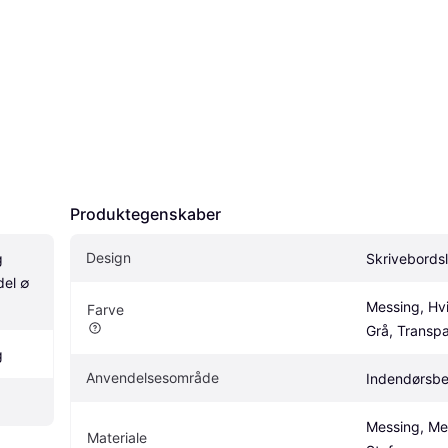
Produktegenskaber
Design
 
Skrivebords
el ∅ 
Messing, Hvi
Farve
Grå, Transpa
g
Anvendelsesområde
Indendørsbe
Messing, Meta
Materiale