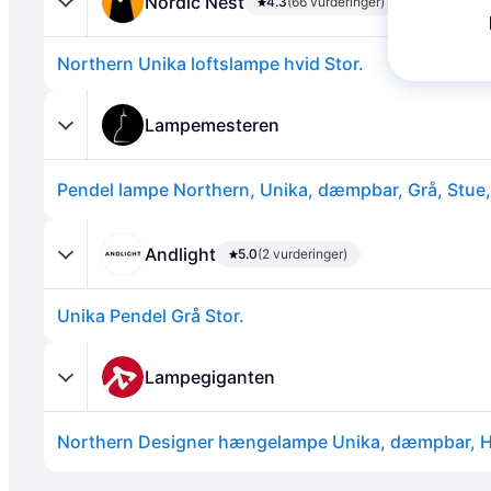
Nordic Nest
4.3
(66 vurderinger)
Northern Unika loftslampe hvid Stor.
Lampemesteren
Pendel lampe Northern, Unika, dæmpbar, Grå, Stue,
Annonce
Andlight
5.0
(2 vurderinger)
Unika Pendel Grå Stor.
Lampegiganten
Annonce