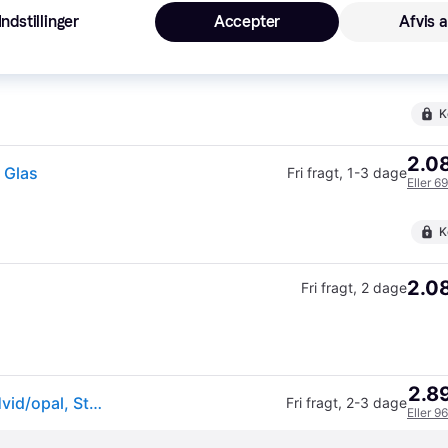
K
Indstillinger
Accepter
Afvis a
1.9
·
Laveste pris
Fri fragt
,
4-6 dage
K
2.08
 Glas
Fri fragt
,
1-3 dage
Eller 6
K
2.08
Fri fragt
,
2 dage
2.89
Northern Designer hængelampe Unika, dæmpbar, Hvid/opal, Stue/spisestue, Glas, Design
Fri fragt
,
2-3 dage
Eller 9