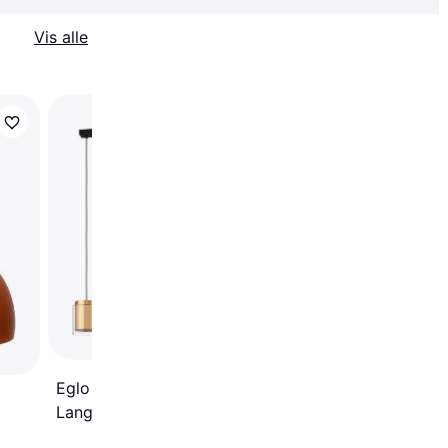
Vis alle
Frandsen Butterfly Pe
Eglo Lagunitas
Langborsdpendel 3xE27
L910 Klar Guld Pendel