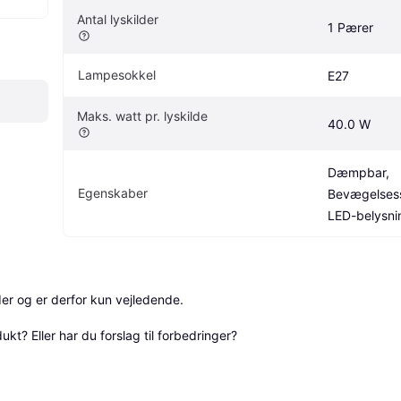
Antal lyskilder
1 Pærer
Lampesokkel
E27
Maks. watt pr. lyskilde
40.0 W
Dæmpbar, 
Egenskaber
Bevægelsess
LED-belysni
r og er derfor kun vejledende. 

? Eller har du forslag til forbedringer? 