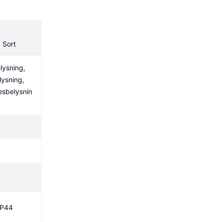
 Sort
ysning, 
ysning, 
sbelysnin
IP44