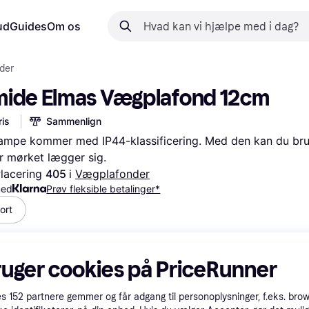
ud
Guides
Om os
der
mide Elmas Vægplafond 12cm
is
Sammenlign
ampe kommer med IP44-klassificering. Med den kan du bru
r mørket lægger sig.
lacering 
405 
i 
Vægplafonder
med
Prøv fleksible betalinger*
ort
ruger cookies på PriceRunner
es
152
partnere gemmer og får adgang til personoplysninger, f.eks. bro