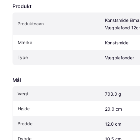
Produkt
Konstsmide Elmas
Produktnavn
Vægplafond 12c
Mærke
Konstsmide
Type
Vægplafonder
Mål
Vægt
703.0 g
Højde
20.0 cm
Bredde
12.0 cm
Dybde
10.5 cm