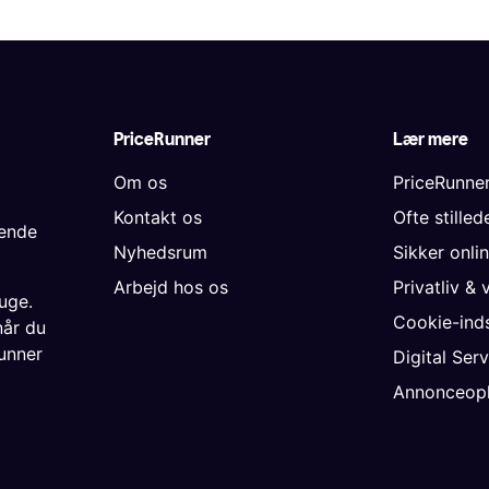
PriceRunner
Lær mere
Om os
PriceRunne
Kontakt os
Ofte stille
gende
Nyhedsrum
Sikker onli
Arbejd hos os
Privatliv & 
uge.
Cookie-inds
når du
unner
Digital Ser
Annonceopl