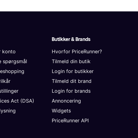
Butikker & Brands
r konto
Hvorfor PriceRunner?
de spørgsmål
Tilmeld din butik
neshopping
Login for butikker
vilkår
Tilmeld dit brand
tillinger
Login for brands
vices Act (DSA)
Annoncering
ysning
Widgets
PriceRunner API