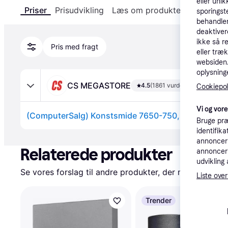
eller unik
Priser
Prisudvikling
Læs om produktet
Specifika
sporingst
behandler
deaktiver
ikke så r
Pris med fragt
eller træ
websiden. 
oplysninge
CS MEGASTORE
4.5
(1861 vurderinger)
Cookiepoli
Vi og vor
(ComputerSalg) Konstsmide 7650-750, 1 pære(r ), I
Bruge præ
identifik
Annonce
annonceri
Relaterede produkter
annonceri
udvikling 
Se vores forslag til andre produkter, der matcher dine
Liste over
Trender