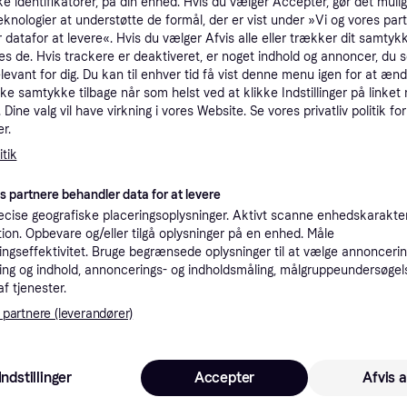
ke identifikatorer, på din enhed. Hvis du vælger Accepter, gør det mulig
tioner
eknologier at understøtte de formål, der er vist under »Vi og vores par
 datafor at levere«. Hvis du vælger Afvis alle eller trækker dit samtykk
es de. Hvis trackere er deaktiveret, er noget indhold og annoncer, du se
elevant for dig. Du kan til enhver tid få vist denne menu igen for at ænd
Pro
kke samtykke tilbage når som helst ved at klikke Indstillinger på linket
Dine valg vil have virkning i vores Website. Se vores privatliv politik for
r.
K
tik
es partnere behandler data for at levere
1
P44, Sort
Bestillingsvare
cise geografiske placeringsoplysninger. Aktivt scanne enhedskarakteri
Eller 
ation. Opbevare og/eller tilgå oplysninger på en enhed. Måle
ngseffektivitet. Bruge begrænsede oplysninger til at vælge annoncering
ng og indhold, annoncerings- og indholdsmåling, målgruppeundersøgel
af tjenester.
 interesser.
 partnere (leverandører)
Indstillinger
Accepter
Afvis a