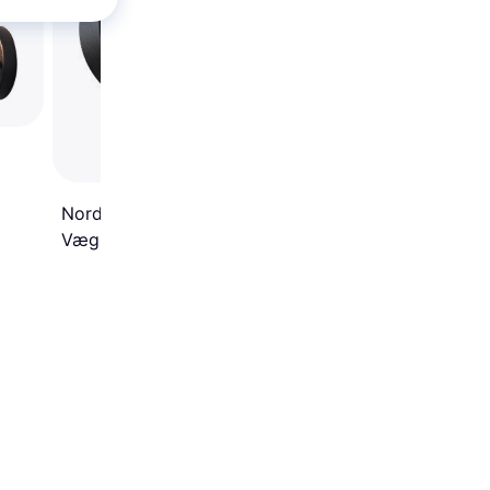
Vægplafond
Nordlux Birk Single
Vægplafond