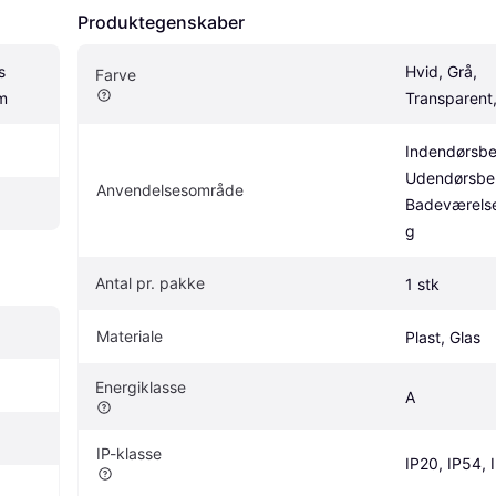
Produktegenskaber
 
Hvid, Grå, 
Farve
m
Transparent,
Indendørsbel
Udendørsbel
Anvendelsesområde
Badeværelse
g
Antal pr. pakke
1 stk
Materiale
Plast, Glas
Energiklasse
A
IP-klasse
IP20, IP54, 