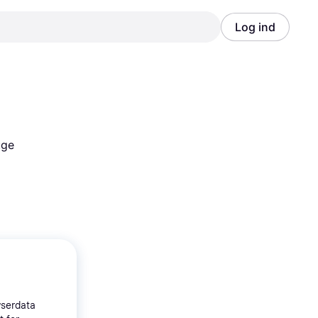
Log ind
Annonce
Annonce
ge 
wserdata