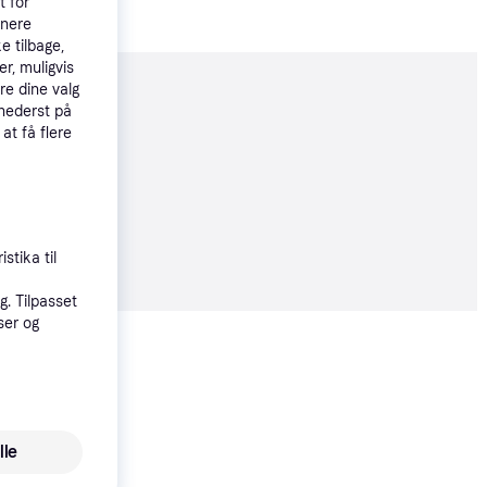
t for
tnere
e tilbage,
r, muligvis
re dine valg
moveret
 nederst på
 at få flere
øbsgaranti
34 kr.
stika til
45 kr./md.
. Tilpasset
ser og
Vis alle
Trender
lle
Nordlux Malte 21861