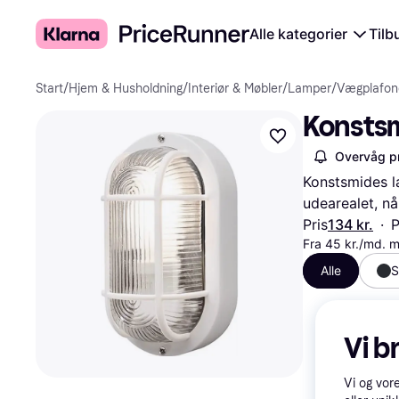
Alle kategorier
Tilb
Start
/
Hjem & Husholdning
/
Interiør & Møbler
/
Lamper
/
Vægplafon
Konsts
Overvåg pr
Konstsmides l
udearealet, nå
Pris
134 kr.
·
P
Fra 45 kr./md. 
Alle
S
Vi b
Vi og vor