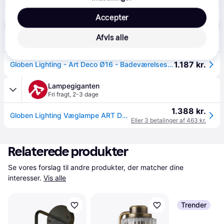
1.099 kr.
GLOBEN LIGHTING Væg- Og Loftslampe I Art Deco-Stil, Ip44 | Multi/patterned | One Size
Accepter
Lampan
Afvis alle
Fri fragt
,
4-8 dage
1.187 kr.
Globen Lighting - Art Deco Ø16 - Badeværelseslampe.
Lampegiganten
Fri fragt
,
2-3 dage
1.388 kr.
Globen Lighting Væglampe ART DECO, dæmpbar, Messing/guld, Stue/spisestue, Metal, Design, kuglelampe
Eller 3 betalinger af 463 kr.
Relaterede produkter
Se vores forslag til andre produkter, der matcher dine 
interesser.
Vis alle
Trender