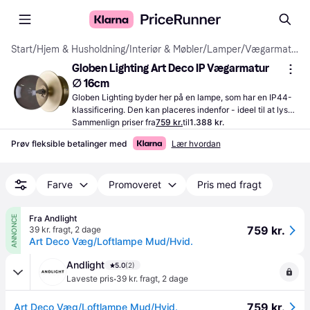
Start
/
Hjem & Husholdning
/
Interiør & Møbler
/
Lamper
/
Vægarmaturer
Globen Lighting Art Deco IP Vægarmatur 
∅ 16cm
Globen Lighting byder her på en lampe, som har en IP44-
klassificering. Den kan placeres indenfor - ideel til at lyse 
op i mørket.
Sammenlign priser fra
759 kr.
til
1.388 kr.
Prøv fleksible betalinger med
Lær hvordan
Farve
Promoveret
Pris med fragt
Fra Andlight
ANNONCE
759 kr.
39 kr. fragt
,
2 dage
Art Deco Væg/Loftlampe Mud/Hvid.
Andlight
5.0
(2)
·
Laveste pris
39 kr. fragt
,
2 dage
759 kr.
Art Deco Væg/Loftlampe Mud/Hvid.