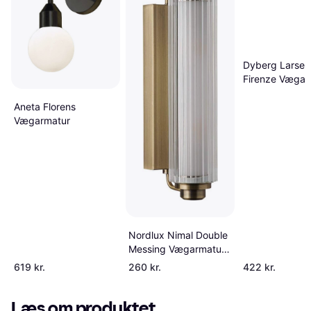
Dyberg Larsen
Firenze Vægar
10cm
Aneta Florens
Vægarmatur
Nordlux Nimal Double
Messing Vægarmatur
∅ 7.8cm
619 kr.
260 kr.
422 kr.
Læs om produktet