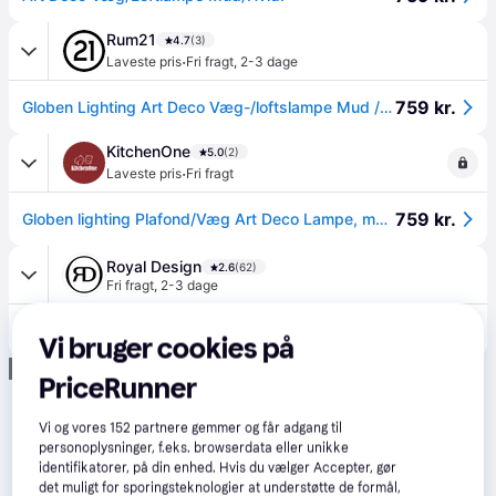
Rum21
4.7
(3)
·
Laveste pris
Fri fragt
,
2-3 dage
759 kr.
Globen Lighting Art Deco Væg-/loftslampe Mud / - Plafonder Glas Hvid - 694102.
KitchenOne
5.0
(2)
·
Laveste pris
Fri fragt
759 kr.
Globen lighting Plafond/Væg Art Deco Lampe, mud/hvid
Royal Design
2.6
(62)
Fri fragt
,
2-3 dage
769 kr.
Globen Lighting Art Deco Væg-/loftslampe Hvid / - Plafonder Glas Sort - 694108.
Vi bruger cookies på
Annonce
PriceRunner
Vi og vores
152
partnere gemmer og får adgang til
personoplysninger, f.eks. browserdata eller unikke
identifikatorer, på din enhed. Hvis du vælger Accepter, gør
det muligt for sporingsteknologier at understøtte de formål,