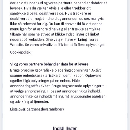
der er vist under »Vi og vores partnere behandler datafor at
levere«. Hvis du vælger Afvis alle eller trækker dit
samtykke tilbage, deaktiveres de. Hvis trackere er
deaktiveret, er noget indhold og annoncer, du ser, muligvis
ikke så relevant for dig. Du kan til enhver tid få vist denne
menu igen for at ændre dine valg eller trække samtykke
tilbage når som helst ved at klikke Indstillinger på linket
nederst på websiden. Dine valg vil have virkning i vores
Website. Se vores privatliv politik for at få flere oplysninger.
Cookiepolitik
Nordic Nest
4.3
(66)
Vi og vores partnere behandler data for at levere
Fri fragt
,
4-6 dage
Bruge præcise geografiske placeringsoplysninger. Aktivt
scanne enhedskarakteristika til identifikation. Opbevare
769 kr.
Globen Lighting Art Deco IP44 væglampe hvid/sort.
og/eller tilgå oplysninger på en enhed. Måle
annonceringseffektivitet. Bruge begrænsede oplysninger til
Lampemesteren
at vælge annoncering. Tilpasset annoncering og indhold,
Fri fragt
,
2-4 dage
annoncerings- og indholdsmåling, målgruppeundersøgelser
og udvikling af tjenester.
824 kr.
Væglampe Globen Lighting, ART DECO, dæmpbar, Beige, Stue, Metal
Liste over partnere (leverandører)
Eller 3 betalinger af 275 kr.
Boozt
Fri fragt
,
1-2 dage
Indstillinger