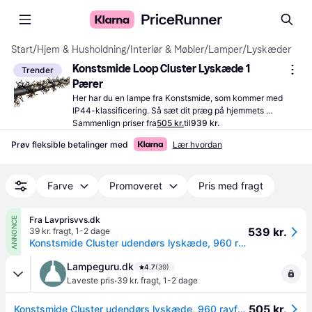
Start
/
Hjem & Husholdning
/
Interiør & Møbler
/
Lamper
/
Lyskæder
Konstsmide Loop Cluster Lyskæde 1 
Trender
Pærer
Her har du en lampe fra Konstsmide, som kommer med 
IP44-klassificering. Så sæt dit præg på hjemmets 
indretning med den her belysning.
Sammenlign priser fra
505 kr.
til
939 kr.
Prøv fleksible betalinger med
Lær hvordan
Farve
Promoveret
Pris med fragt
Fra Lavprisvvs.dk
ANNONCE
539 kr.
39 kr. fragt
,
1-2 dage
Konstsmide Cluster udendørs lyskæde, 960 ravfarvede lys, 7,2 meter
Lampeguru.dk
4.7
(39)
·
Laveste pris
39 kr. fragt
,
1-2 dage
505 kr.
Konstsmide Cluster udendørs lyskæde, 960 ravfarvede lys, 7,2 meter