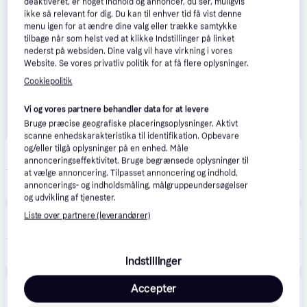
deaktiveret, er noget indhold og annoncer, du ser, muligvis
ikke så relevant for dig. Du kan til enhver tid få vist denne
menu igen for at ændre dine valg eller trække samtykke
tilbage når som helst ved at klikke Indstillinger på linket
nederst på websiden. Dine valg vil have virkning i vores
Website. Se vores privatliv politik for at få flere oplysninger.
Cookiepolitik
Vi og vores partnere behandler data for at levere
Bruge præcise geografiske placeringsoplysninger. Aktivt
scanne enhedskarakteristika til identifikation. Opbevare
Greenline.dk
4.7
(31)
og/eller tilgå oplysninger på en enhed. Måle
39 kr. fragt
,
1-2 dage
annonceringseffektivitet. Bruge begrænsede oplysninger til
at vælge annoncering. Tilpasset annoncering og indhold,
569 kr.
Konstsmide Cluster udendørs lyskæde, 960 ravfarvede lys, 7,2 meter
annoncerings- og indholdsmåling, målgruppeundersøgelser
og udvikling af tjenester.
BilligVVS
Liste over partnere (leverandører)
4.6
(55)
39 kr. fragt
,
1-2 dage
649 kr.
Konstsmide Cluster udendørs lyskæde, 960 varm hvide lys, 7,2 meter
Indstillinger
Staypro
5.0
(4)
Accepter
Bestillingsvare