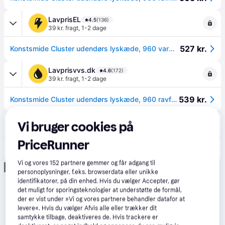
LavprisEL
4.5
(136)
39 kr. fragt
,
1-2 dage
527 kr.
Konstsmide Cluster udendørs lyskæde, 960 varm hvide lys, 7,2 meter
Lavprisvvs.dk
4.6
(172)
39 kr. fragt
,
1-2 dage
539 kr.
Konstsmide Cluster udendørs lyskæde, 960 ravfarvede lys, 7,2 meter
VVS-Eksperten.dk
4.5
(43)
Vi bruger cookies på
39 kr. fragt
,
1-2 dage
PriceRunner
549 kr.
Konstsmide Cluster udendørs lyskæde, 960 ravfarvede lys, 7,2 meter
Vi og vores
152
partnere gemmer og får adgang til
Annonce
personoplysninger, f.eks. browserdata eller unikke
identifikatorer, på din enhed. Hvis du vælger Accepter, gør
det muligt for sporingsteknologier at understøtte de formål,
der er vist under »Vi og vores partnere behandler datafor at
levere«. Hvis du vælger Afvis alle eller trækker dit
samtykke tilbage, deaktiveres de. Hvis trackere er