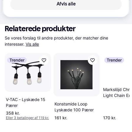
Afvis alle
630 kr.
Konstsmide 3863-800 Lyskæde cluster, multifunktion, amber 7.2 m
Relaterede produkter
Se vores forslag til andre produkter, der matcher dine 
interesser.
Vis alle
Trender
Trender
Markslöjd Chris
Light Chain Ex
V-TAC - Lyskæde 15
Lyskæde 50 P
Konstsmide Loop
Pærer
Lyskæde 100 Pærer
358 kr.
161 kr.
170 kr.
Eller 3 betalinger af 119 kr.