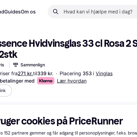
ud
Guides
Om os
Essence Hvidvinsglas 33 cl Rosa 2 S
 2stk
is
Sammenlign
iser fra
271 kr.
til
339 kr.
·
Placering 
353 
i 
Vinglas
 betalinger med
Lær hvordan
ink
ruger cookies på PriceRunner
es
152
partnere gemmer og får adgang til personoplysninger, f.eks. bro