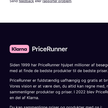
Send 
feedback
 eller 
rapporter problem
.
Siden 1999 har PriceRunner hjulpet millioner af besø
med at finde de bedste produkter til de bedste priser.
PriceRunner er fuldstændig uafhængig og gratis at br
Vores vision er at være den, du altid kan regne med, 
sammenligner produkter og priser. I 2022 blev PriceR
en del af Klarna.
Du kan sammenligne priser og produkter med os i: