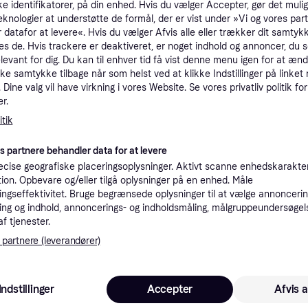
ke identifikatorer, på din enhed. Hvis du vælger Accepter, gør det mulig
tioner
eknologier at understøtte de formål, der er vist under »Vi og vores par
 datafor at levere«. Hvis du vælger Afvis alle eller trækker dit samtykk
es de. Hvis trackere er deaktiveret, er noget indhold og annoncer, du se
elevant for dig. Du kan til enhver tid få vist denne menu igen for at ænd
Pro
kke samtykke tilbage når som helst ved at klikke Indstillinger på linket
Dine valg vil have virkning i vores Website. Se vores privatliv politik for
r.
2
49 kr. fragt
,
2-3 dage
Iittala Essence Hvidvins 33 Cl 2-pak Rose - Vinglas Glas Rose (Pink) - 1084105.
tik
es partnere behandler data for at levere
K
cise geografiske placeringsoplysninger. Aktivt scanne enhedskarakteri
ation. Opbevare og/eller tilgå oplysninger på en enhed. Måle
2
·
Laveste pris
49 kr. fragt
ngseffektivitet. Bruge begrænsede oplysninger til at vælge annoncering
ng og indhold, annoncerings- og indholdsmåling, målgruppeundersøgel
af tjenester.
 partnere (leverandører)
2
Iittala Essence Hvidvins 33 Cl 2-pak Rose - Vinglas Glas Rose (Pink) - 1084105.
·
Laveste pris
49 kr. fragt
,
2-3 dage
Indstillinger
Accepter
Afvis a