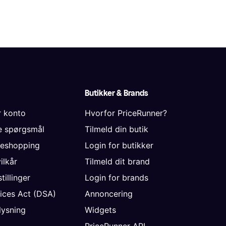
Butikker & Brands
r konto
Hvorfor PriceRunner?
de spørgsmål
Tilmeld din butik
neshopping
Login for butikker
vilkår
Tilmeld dit brand
tillinger
Login for brands
vices Act (DSA)
Annoncering
ysning
Widgets
PriceRunner API