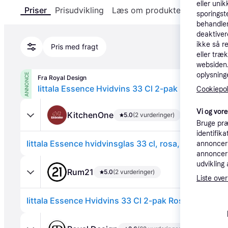
eller unik
Priser
Prisudvikling
Læs om produktet
Specifika
sporingst
behandler
deaktiver
ikke så r
Pris med fragt
eller træ
websiden. 
oplysninge
ANNONCE
Fra Royal Design
Cookiepoli
Vi og vor
KitchenOne
5.0
(2 vurderinger)
Bruge præ
identifik
Iittala Essence hvidvinsglas 33 cl, rosa, 2 stk.
annonceri
annonceri
udvikling 
Rum21
5.0
(2 vurderinger)
Liste over