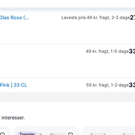
2
Iittala Essence Hvidvins 33 Cl 2-pak Rose - Vinglas Glas Rose (Pink) - 1084105.
·
Laveste pris
49 kr. fragt
,
2-3 dage
33
49 kr. fragt
,
1-5 dage
33
Pink | 33 CL
59 kr. fragt
,
1-2 dage
 interesser.
Trender