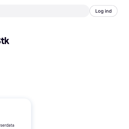
Log ind
Annonce
Annonce
tk 
wserdata