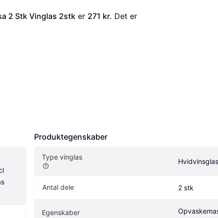
sa 2 Stk Vinglas 2stk
 er 
271 kr.
 Det er 
Produktegenskaber
Type vinglas
Hvidvinsgla
l 
s 
Antal dele
2 stk
Opvaskemas
Egenskaber