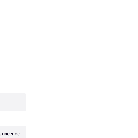
s
kineegne