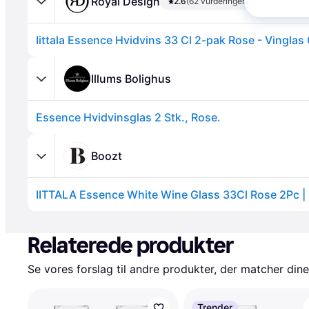
Royal Design
2.6
(62 vurderinger)
Illums Bolighus
Essence Hvidvinsglas 2 Stk., Rose.
Annonce
Boozt
IITTALA Essence White Wine Glass 33Cl Rose 2Pc | 
Annonce
Relaterede produkter
Se vores forslag til andre produkter, der matcher dine
Trender