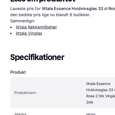
Laveste pris for 
Iittala Essence Hvidvinsglas 33 cl Ro
den bedste pris lige nu blandt 
6
 butikker.
Sammenlign:
Iittala Køkkentilbehør
Iittala Vinglas
Specifikationer
Produkt
Iittala Essence 
Hvidvinsglas 33 c
Produktnavn
Rosa 2 Stk Vingla
2stk
Mærke
Iittala