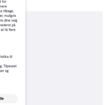
t for
tnere
e tilbage,
r, muligvis
re dine valg
moveret
 nederst på
 at få flere
71 kr.
øbsgaranti
stika til
71 kr.
. Tilpasset
ser og
71 kr.
lle