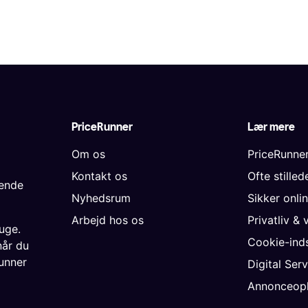
PriceRunner
Lær mere
Om os
PriceRunne
Kontakt os
Ofte stille
gende
Nyhedsrum
Sikker onli
Arbejd hos os
Privatliv & 
uge.
Cookie-inds
når du
unner
Digital Ser
Annonceopl