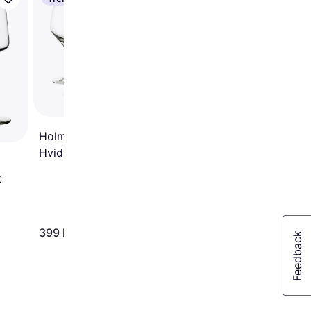
Holmegaard Bouquet
Hvidvinsglas 41cl 6st
Holmegaard Cabernet
Hvidvinsglas 36cl 6stk
k
399 kr.
300 kr.