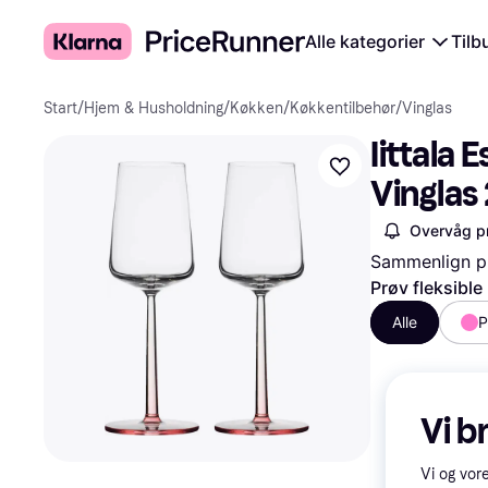
Alle kategorier
Tilb
Start
/
Hjem & Husholdning
/
Køkken
/
Køkkentilbehør
/
Vinglas
Iittala 
Vinglas
Overvåg pr
Sammenlign pr
Prøv fleksible
Alle
P
Vi b
Vi og vor