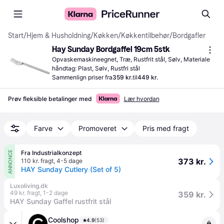
Start
/
Hjem & Husholdning
/
Køkken
/
Køkkentilbehør
/
Bordgafler
Hay Sunday Bordgaffel 19cm 5stk
Opvaskemaskineegnet, Træ, Rustfrit stål, Sølv, Materiale 
håndtag: Plast, Sølv, Rustfri stål
Sammenlign priser fra
359 kr.
til
449 kr.
Prøv fleksible betalinger med
Lær hvordan
Farve
Promoveret
Pris med fragt
Fra Industrialkonzept
ANNONCE
373 kr.
110 kr. fragt
,
4-5 dage
HAY Sunday Cutlery (Set of 5)
Luxoliving.dk
49 kr. fragt
,
1-2 dage
359 kr.
HAY Sunday Gaffel rustfrit stål
Coolshop
4.9
(53)