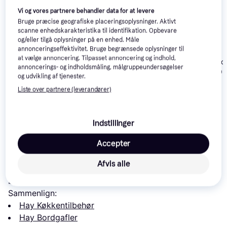
interesser.
Vis alle
Vi og vores partnere behandler data for at levere
Bruge præcise geografiske placeringsoplysninger. Aktivt
Trender
Trender
scanne enhedskarakteristika til identifikation. Opbevare
og/eller tilgå oplysninger på en enhed. Måle
annonceringseffektivitet. Bruge begrænsede oplysninger til
at vælge annoncering. Tilpasset annoncering og indhold,
Victorinox Swiss
Zwilling Jessic
annoncerings- og indholdsmåling, målgruppeundersøgelser
Classic Bordgaffel
Bordgaffel 19
og udvikling af tjenester.
10cm
aida Groovy
Liste over partnere (leverandører)
Bordgaffel 19cm 4stk
61 kr.
39 kr.
29 kr.
Indstillinger
Læs om produktet
Accepter
Laveste pris for 
Hay Sunday Bordgaffel 19cm 5stk
 er 
Afvis alle
359 kr.
 Det er den bedste pris lige nu blandt 
6
butikker.
Sammenlign:
Hay Køkkentilbehør
Hay Bordgafler