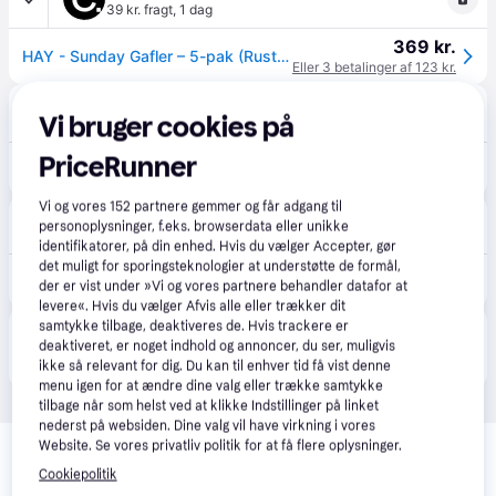
39 kr. fragt
,
1 dag
369 kr.
HAY - Sunday Gafler – 5-pak (Rustfrit Stål) - Klar til levering - Prismatch - Steel
Eller 3 betalinger af 123 kr.
Industrialkonzept
Vi bruger cookies på
110 kr. fragt
,
4-5 dage
PriceRunner
373 kr.
HAY Sunday Cutlery (Set of 5)
Vi og vores
152
partnere gemmer og får adgang til
KitchenOne
5.0
(2)
personoplysninger, f.eks. browserdata eller unikke
49 kr. fragt
identifikatorer, på din enhed. Hvis du vælger Accepter, gør
det muligt for sporingsteknologier at understøtte de formål,
449 kr.
Hay Sunday gaffel, 5-pak, rostfritt stål
der er vist under »Vi og vores partnere behandler datafor at
levere«. Hvis du vælger Afvis alle eller trækker dit
samtykke tilbage, deaktiveres de. Hvis trackere er
Produktet fås også hos 
2
butikker
, som ikke er 
Vis alle
deaktiveret, er noget indhold og annoncer, du ser, muligvis
betalende kunde i denne kategori.
ikke så relevant for dig. Du kan til enhver tid få vist denne
menu igen for at ændre dine valg eller trække samtykke
tilbage når som helst ved at klikke Indstillinger på linket
nederst på websiden. Dine valg vil have virkning i vores
Relaterede produkter
Website. Se vores privatliv politik for at få flere oplysninger.
Se vores forslag til andre produkter, der matcher dine 
Cookiepolitik