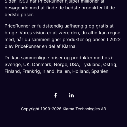
Siden 1999 har PriceRunner hjulpet millioner af
besøgende med at finde de bedste produkter til de
bedste priser.
PriceRunner er fuldstændig uafhængig og gratis at
bruge. Vores vision er at være den, du altid kan regne
med, når du sammenligner produkter og priser. I 2022
blev PriceRunner en del af Klarna.
Du kan sammenligne priser og produkter med os i:
Sverige
,
UK
,
Danmark
,
Norge
,
USA
,
Tyskland
,
Østrig
,
Finland
,
Frankrig
,
Irland
,
Italien
,
Holland
,
Spanien
Copyright 1999-2026 Klarna Technologies AB