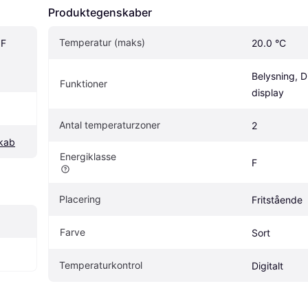
Produktegenskaber
Temperatur (maks)
F 
20.0 °C
Belysning, Dig
Funktioner
display
Antal temperaturzoner
2
kab
Energiklasse
F
Placering
Fritstående
Farve
Sort
Temperaturkontrol
Digitalt