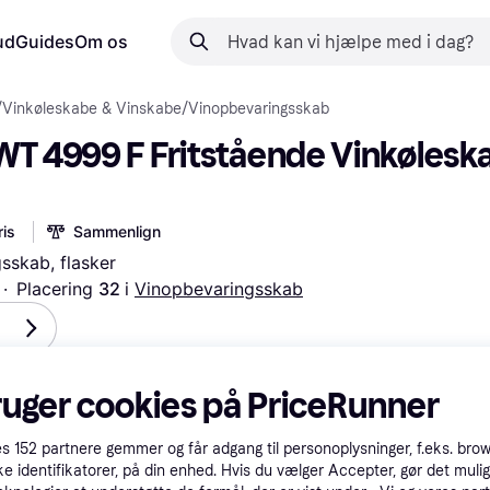
ud
Guides
Om os
/
Vinkøleskabe & Vinskabe
/
Vinopbevaringsskab
WT 4999 F Fritstående Vinkøleska
is
Sammenlign
sskab, flasker
·
Placering 
32 
i 
Vinopbevaringsskab
 
 betalinger med
Lær hvordan
ruger cookies på PriceRunner
es
152
partnere gemmer og får adgang til personoplysninger, f.eks. bro
ke identifikatorer, på din enhed. Hvis du vælger Accepter, gør det mulig