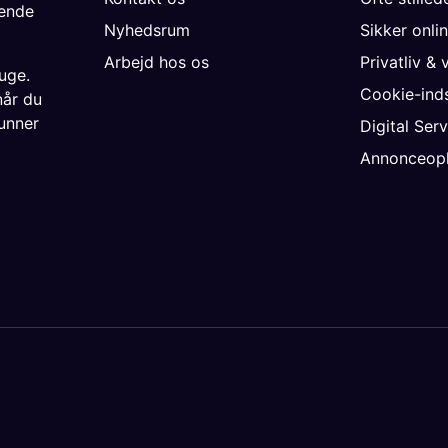
gende
Nyhedsrum
Sikker onli
Arbejd hos os
Privatliv & 
uge.
Cookie-inds
når du
unner
Digital Ser
Annonceopl