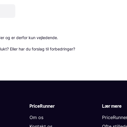
r og er derfor kun vejledende. 

? Eller har du forslag til forbedringer? 
PriceRunner
Lær mere
Om os
PriceRunne
Kontakt os
Ofte stille