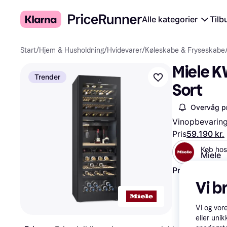
Alle kategorier
Tilb
Start
/
Hjem & Husholdning
/
Hvidevarer
/
Køleskabe & Fryseskabe
Miele K
Trender
Sort
Overvåg pr
Vinopbevaring
Pris
59.190 kr.
Køb hos
Miele
Prøv fleksible
Vi b
Vi og vor
eller unik