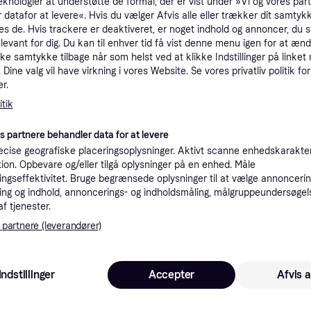
eknologier at understøtte de formål, der er vist under »Vi og vores par
tioner
 datafor at levere«. Hvis du vælger Afvis alle eller trækker dit samtykk
es de. Hvis trackere er deaktiveret, er noget indhold og annoncer, du se
elevant for dig. Du kan til enhver tid få vist denne menu igen for at ænd
Pro
kke samtykke tilbage når som helst ved at klikke Indstillinger på linket
Dine valg vil have virkning i vores Website. Se vores privatliv politik for
r.
tik
Miele autoriseret
K
es partnere behandler data for at levere
59.19
be
Fri fragt
,
6 dage
cise geografiske placeringsoplysninger. Aktivt scanne enhedskarakteri
ation. Opbevare og/eller tilgå oplysninger på en enhed. Måle
ngseffektivitet. Bruge begrænsede oplysninger til at vælge annoncering
ng og indhold, annoncerings- og indholdsmåling, målgruppeundersøgel
af tjenester.
 interesser.
 partnere (leverandører)
-5.250 kr.
Indstillinger
Accepter
Afvis a