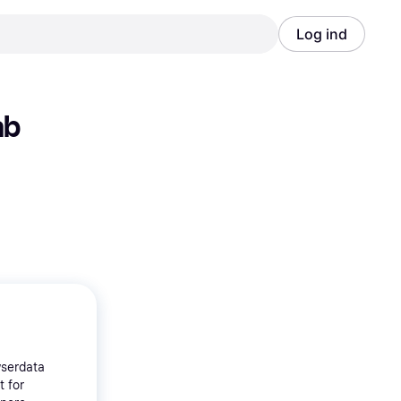
Log ind
Annonce
Annonce
b 
wserdata
t for