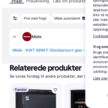
sporingst
Priser
Prisudvikling
Læs om produktet
Specifika
behandler
deaktiver
ikke så r
Pris med fragt
Miele autoriseret
eller træ
websiden. 
oplysninge
Miele
Cookiepoli
Vi og vor
Miele - KWT 4999 F Obsidiansort glas – Vinkøleska
Bruge præ
identifik
Annonce
annonceri
Relaterede produkter
annonceri
udvikling 
Se vores forslag til andre produkter, der matcher dine
Liste over
Trender