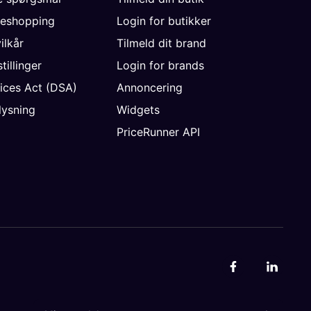
neshopping
Login for butikker
vilkår
Tilmeld dit brand
tillinger
Login for brands
vices Act (DSA)
Annoncering
ysning
Widgets
PriceRunner API