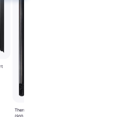
rt
Thermex - Winemex 93
(910.21.1007.2) Sort