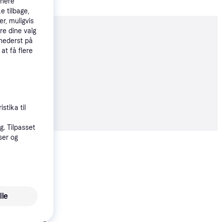
tnere
e tilbage,
r, muligvis
re dine valg
moveret
 nederst på
 at få flere
øbsgaranti
0 kr.
stika til
. Tilpasset
ser og
Vis alle
lle
Witt WCI60188-2BG S