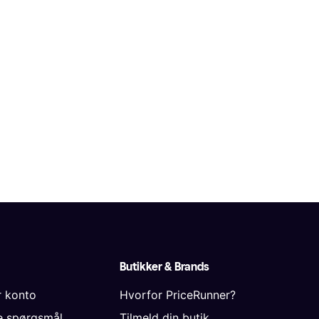
Butikker & Brands
r konto
Hvorfor PriceRunner?
de spørgsmål
Tilmeld din butik