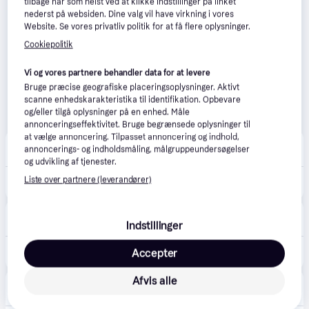
tilbage når som helst ved at klikke Indstillinger på linket
nederst på websiden. Dine valg vil have virkning i vores
Website. Se vores privatliv politik for at få flere oplysninger.
Cookiepolitik
Vi og vores partnere behandler data for at levere
Bruge præcise geografiske placeringsoplysninger. Aktivt
scanne enhedskarakteristika til identifikation. Opbevare
og/eller tilgå oplysninger på en enhed. Måle
annonceringseffektivitet. Bruge begrænsede oplysninger til
at vælge annoncering. Tilpasset annoncering og indhold,
Grafical
4.8
(24)
annoncerings- og indholdsmåling, målgruppeundersøgelser
59 kr. fragt
og udvikling af tjenester.
Liste over partnere (leverandører)
580 kr.
10 stk. Leitz Display book Style PP 20p. Sat.black.
Huma
Indstillinger
40 kr. fragt
,
2-4 dage
50 kr.
Accepter
Displaybog Style PP 20 lommer hvid
Afvis alle
Proshop.dk
4.8
(1286)
Bestillingsvare