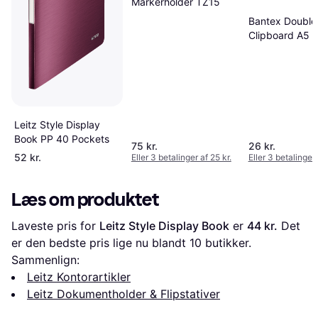
Markerholder TZ15
Bantex Double
Clipboard A5
Leitz Style Display
Book PP 40 Pockets
75 kr.
26 kr.
52 kr.
Eller 3 betalinger af 25 kr.
Eller 3 betalinger 
Læs om produktet
Laveste pris for 
Leitz Style Display Book
 er 
44 kr.
 Det 
er den bedste pris lige nu blandt 
10
 butikker.
Sammenlign:
Leitz Kontorartikler
Leitz Dokumentholder & Flipstativer