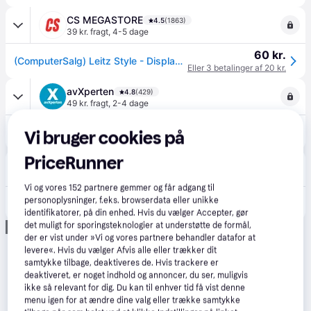
CS MEGASTORE
4.5
(1863)
39 kr. fragt
,
4-5 dage
60 kr.
(ComputerSalg) Leitz Style - Displaybog - 20 rum - for A4 (210 x 297 mm) - kapacitet: 40 ark - pistaciegrøn
Eller 3 betalinger af 20 kr.
avXperten
4.8
(429)
49 kr. fragt
,
2-4 dage
70 kr.
Leitz Displaybog med 20 plastlommer (A4) Sort
Vi bruger cookies på
Eller 3 betalinger af 23 kr.
PriceRunner
Techmaster
86 kr. fragt
,
4-8 dage
Vi og vores
152
partnere gemmer og får adgang til
personoplysninger, f.eks. browserdata eller unikke
459 kr.
Displaybog Leitz Style PP 20 lommer sort, varenr. 39580094, 10stk.
identifikatorer, på din enhed. Hvis du vælger Accepter, gør
det muligt for sporingsteknologier at understøtte de formål,
Annonce
der er vist under »Vi og vores partnere behandler datafor at
levere«. Hvis du vælger Afvis alle eller trækker dit
samtykke tilbage, deaktiveres de. Hvis trackere er
deaktiveret, er noget indhold og annoncer, du ser, muligvis
ikke så relevant for dig. Du kan til enhver tid få vist denne
menu igen for at ændre dine valg eller trække samtykke