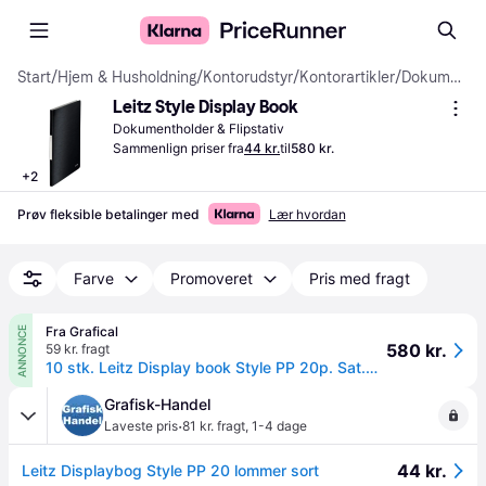
Start
/
Hjem & Husholdning
/
Kontorudstyr
/
Kontorartikler
/
Dokumentholder & Flipstativer
Leitz Style Display Book
Dokumentholder & Flipstativ
Sammenlign priser fra
44 kr.
til
580 kr.
+
2
Prøv fleksible betalinger med
Lær hvordan
Farve
Promoveret
Pris med fragt
Fra Grafical
ANNONCE
580 kr.
59 kr. fragt
10 stk. Leitz Display book Style PP 20p. Sat.black.
Grafisk-Handel
·
Laveste pris
81 kr. fragt
,
1-4 dage
44 kr.
Leitz Displaybog Style PP 20 lommer sort