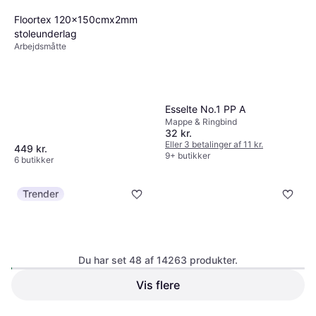
Floortex 120x150cmx2mm
stoleunderlag
Arbejdsmåtte
Esselte No.1 PP A
Mappe & Ringbind
32 kr.
Eller 3 betalinger af 11 kr.
449 kr.
9+ butikker
6 butikker
Trender
Du har set 48 af 14263 produkter.
Vis flere
Leitz Ergo Cosy Footrest
Wedo Conference Folder with
Fodstøtte
Detachable 4 Ring Binder