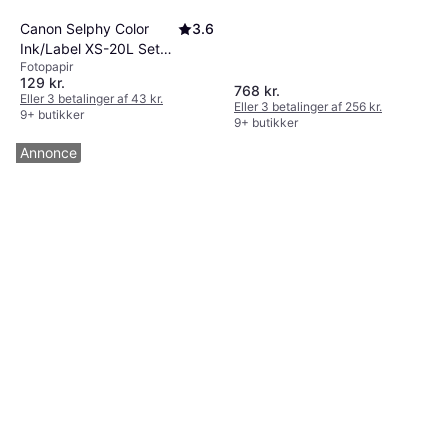
Canon Selphy Color
3.6
Ink/Label XS-20L Set
Fotopapir
20-pack
129 kr.
768 kr.
Eller 3 betalinger af 43 kr.
Eller 3 betalinger af 256 kr.
9+ butikker
9+ butikker
Annonce