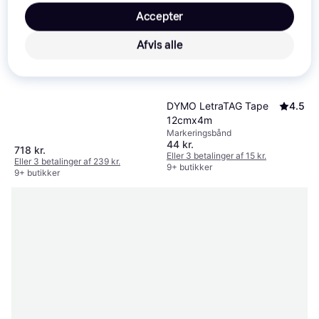
Accepter
Brother QL-800
4.2
Etiketprinter
Afvis alle
DYMO LetraTAG Tape
4.5
12cmx4m
Markeringsbånd
44 kr.
718 kr.
Eller 3 betalinger af 15 kr.
Eller 3 betalinger af 239 kr.
9+ butikker
9+ butikker