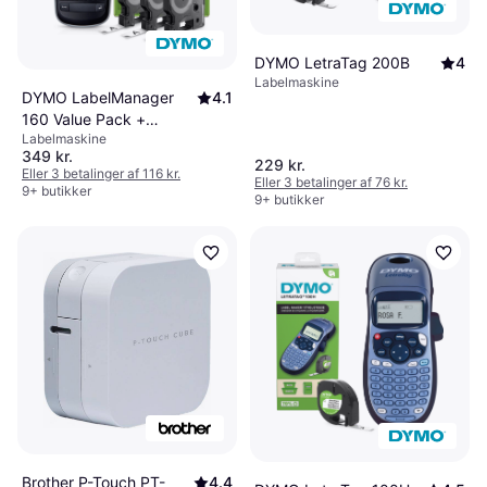
DYMO LetraTag 200B
4
Labelmaskine
DYMO LabelManager
4.1
160 Value Pack +
Labelmaskine
3x12mm Tape
349 kr.
229 kr.
Eller 3 betalinger af 116 kr.
Eller 3 betalinger af 76 kr.
9+ butikker
9+ butikker
Brother P-Touch PT-
4.4