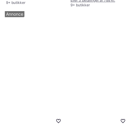
Eller 3 betalinger af 788 kr.
9+ butikker
9+ butikker
Annonce