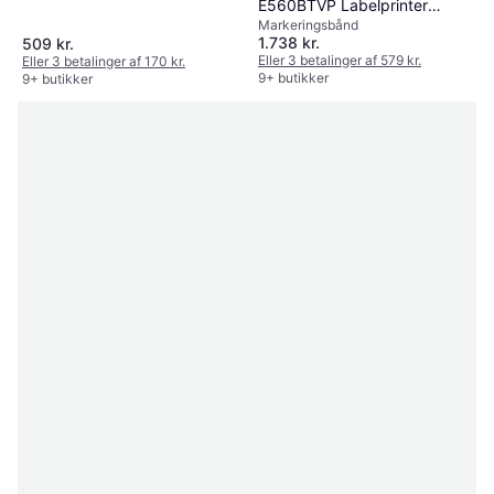
E560BTVP Labelprinter
Markeringsbånd
Set of 2
1.738 kr.
509 kr.
Eller 3 betalinger af 579 kr.
Eller 3 betalinger af 170 kr.
9+ butikker
9+ butikker