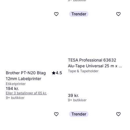
Trender
TESA Professional 63632
Alu-Tape Universal 25 m x 50
Tape & Tapeholder
mm
Brother PT-N20 Btag
4.5
12mm Labelprinter
Etiketprinter
194 kr.
Eller 3 betalinger af 65 kr.
39 kr.
9+ butikker
9+ butikker
Trender