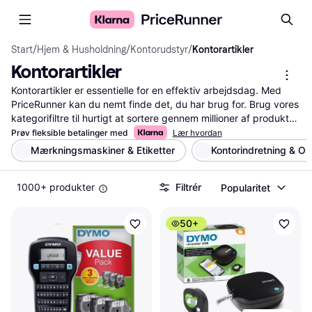
Start
/
Hjem & Husholdning
/
Kontorudstyr
/
Kontorartikler
Kontorartikler
Kontorartikler er essentielle for en effektiv arbejdsdag. Med 
PriceRunner kan du nemt finde det, du har brug for. Brug vores 
kategorifiltre til hurtigt at sortere gennem millioner af produkter. 
Uanset om du søger penne, papir eller printere, gør vores 
Prøv fleksible betalinger med
Lær hvordan
produkt- og prissammenligning gør det enkelt at se forskellene 
Mærkningsmaskiner & Etiketter
Kontorindretning & O
og vælge det, der passer bedst til dine behov.
Mere om kontorartikler »
1000+ produkter
Filtrér
Popularitet
50+