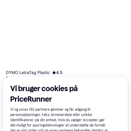
DYMO LetraTag Plastic
4.5
Tape Black on Pearl
Markeringsbånd
White 1.2cmx4m
Vi bruger cookies på
PriceRunner
48 kr.
9+ butikker
Vi og vores
152
partnere gemmer og får adgang til
Scotch Magic Tape 19mm x
personoplysninger, f.eks. browserdata eller unikke
33m 8pcs
identifikatorer, på din enhed. Hvis du vælger Accepter, gør
Tape & Tapeholder
det muligt for sporingsteknologier at understøtte de formål,
25 kr.
der er vist under »Vi og vores partnere behandler datafor at