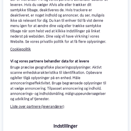
Eller 3 betalinger af 8 kr.
levere«. Hvis du vælger Afvis alle eller trækker dit
9+ butikker
samtykke tilbage, deaktiveres de. Hvis trackere er
deaktiveret, er noget indhold og annoncer, du ser, muligvis
ikke så relevant for dig. Du kan til enhver tid få vist denne
menu igen for at ændre dine valg eller trække samtykke
tilbage når som helst ved at klikke Indstillinger på linket
Dahle 508 Personal A3
nederst på websiden. Dine valg vil have virkning i vores
Trimmer
Website. Se vores privatliv politik for at få flere oplysninger.
Papirskærer
Cookiepolitik
DYMO Omega Embosser
Labelmaskine
Vi og vores partnere behandler data for at levere
109 kr.
273 kr.
Eller 3 betalinger af 36 kr.
Bruge præcise geografiske placeringsoplysninger. Aktivt
Eller 3 betalinger af 91 kr.
9+ butikker
scanne enhedskarakteristika til identifikation. Opbevare
9+ butikker
og/eller tilgå oplysninger på en enhed. Måle
annonceringseffektivitet. Bruge begrænsede oplysninger til
at vælge annoncering. Tilpasset annoncering og indhold,
annoncerings- og indholdsmåling, målgruppeundersøgelser
og udvikling af tjenester.
Liste over partnere (leverandører)
Indstillinger