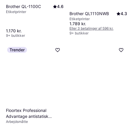
Brother QL-1100C
4.6
Etiketprinter
Brother QL1110NWB
4.3
Etiketprinter
1.789 kr.
Eller 3 betalinger af 596 kr.
1.170 kr.
9+ butikker
9+ butikker
Trender
Floortex Professional
Advantage antistatisk
Arbejdsmåtte
stoleunderlag