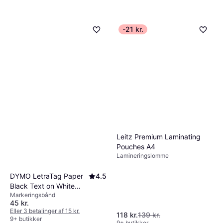
-21 kr.
Leitz Premium Laminating
Pouches A4
Lamineringslomme
DYMO LetraTag Paper
4.5
Black Text on White
Markeringsbånd
12mmx4m
45 kr.
Eller 3 betalinger af 15 kr.
118 kr.
139 kr.
9+ butikker
9+ butikker