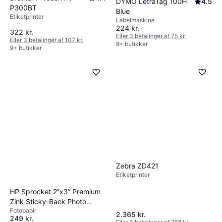
DYMO LetraTag 100H
4.5
P300BT
Blue
Etiketprinter
Labelmaskine
224 kr.
322 kr.
Eller 3 betalinger af 75 kr.
Eller 3 betalinger af 107 kr.
9+ butikker
9+ butikker
Zebra ZD421
Etiketprinter
HP Sprocket 2”x3” Premium
Zink Sticky-Back Photo
Fotopapir
Paper 50pcs
2.365 kr.
249 kr.