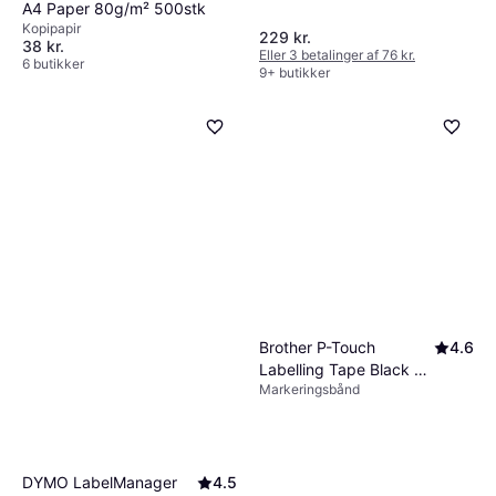
A4 Paper 80g/m² 500stk
Kopipapir
229 kr.
38 kr.
Eller 3 betalinger af 76 kr.
6 butikker
9+ butikker
Brother P-Touch
4.6
Labelling Tape Black on
Markeringsbånd
White 1.2cmx8m
DYMO LabelManager
4.5