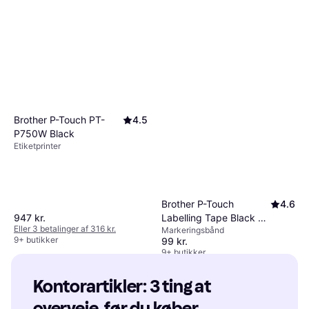
Brother P-Touch PT-
4.5
P750W Black
Etiketprinter
Brother P-Touch
4.6
Labelling Tape Black on
947 kr.
Eller 3 betalinger af 316 kr.
Markeringsbånd
White
9+ butikker
99 kr.
9+ butikker
Kontorartikler: 3 ting at 
overveje, før du køber