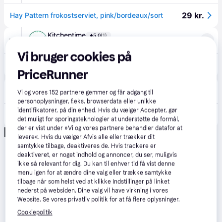
29 kr.
Hay Pattern frokostserviet, pink/bordeaux/sort
Kitchentime
5.0
(1)
·
Laveste pris
49 kr. fragt
,
1-3 dage
Vi bruger cookies på
29 kr.
HAY Pattern Lunch Check servietter 33x33 cm 20-pak Light pink-bordeaux-black M.
PriceRunner
Nordic Nest
4.3
(66)
Vi og vores
152
partnere gemmer og får adgang til
·
Laveste pris
49 kr. fragt
,
4-6 dage
personoplysninger, f.eks. browserdata eller unikke
identifikatorer, på din enhed. Hvis du vælger Accepter, gør
29 kr.
HAY Pattern Lunch Check servietter 33x33 cm 20-pak Light pink-bordeaux-black M.
det muligt for sporingsteknologier at understøtte de formål,
der er vist under »Vi og vores partnere behandler datafor at
Annonce
levere«. Hvis du vælger Afvis alle eller trækker dit
samtykke tilbage, deaktiveres de. Hvis trackere er
deaktiveret, er noget indhold og annoncer, du ser, muligvis
ikke så relevant for dig. Du kan til enhver tid få vist denne
menu igen for at ændre dine valg eller trække samtykke
tilbage når som helst ved at klikke Indstillinger på linket
nederst på websiden. Dine valg vil have virkning i vores
Website. Se vores privatliv politik for at få flere oplysninger.
Cookiepolitik