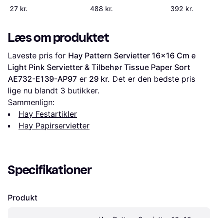
Horses 20-pack
27 kr.
488 kr.
392 kr.
Læs om produktet
Laveste pris for 
Hay Pattern Servietter 16x16 Cm e 
Light Pink Servietter & Tilbehør Tissue Paper Sort 
AE732-E139-AP97
 er 
29 kr.
 Det er den bedste pris 
lige nu blandt 
3
 butikker.
Sammenlign:
Hay Festartikler
Hay Papirservietter
Specifikationer
Produkt