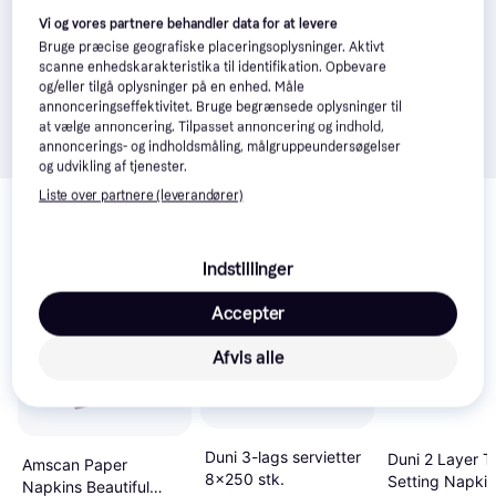
Vi og vores partnere behandler data for at levere
Bruge præcise geografiske placeringsoplysninger. Aktivt
scanne enhedskarakteristika til identifikation. Opbevare
og/eller tilgå oplysninger på en enhed. Måle
annonceringseffektivitet. Bruge begrænsede oplysninger til
at vælge annoncering. Tilpasset annoncering og indhold,
annoncerings- og indholdsmåling, målgruppeundersøgelser
og udvikling af tjenester.
Relaterede produkter
Liste over partnere (leverandører)
Se vores forslag til andre produkter, der matcher dine 
interesser.
Vis alle
Indstillinger
Accepter
-173 kr.
Afvis alle
Duni 3-lags servietter
Duni 2 Layer T
Amscan Paper
8x250 stk.
Setting Napki
Napkins Beautiful