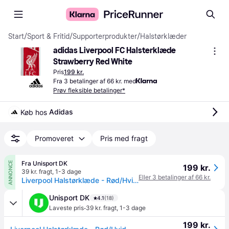
Start
/
Sport & Fritid
/
Supporterprodukter
/
Halstørklæder
adidas Liverpool FC Halsterklæde 
Strawberry Red White
Pris
199 kr.
Fra 3 betalinger af 66 kr. med
Prøv fleksible betalinger*
Adidas
Køb hos 
Promoveret
Pris med fragt
Fra Unisport DK
ANNONCE
199 kr.
39 kr. fragt
,
1-3 dage
Eller 3 betalinger af 66 kr.
Liverpool Halstørklæde - Rød/Hvid - adidas.
Unisport DK
4.1
(18)
·
Laveste pris
39 kr. fragt
,
1-3 dage
199 kr.