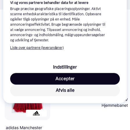
Vi og vores partnere behandler data for at levere
Bruge præcise geografiske placeringsoplysninger. Aktivt
Relaterede produkter
scanne enhedskarakteristika til identifikation. Opbevare
og/eller tilgå oplysninger på en enhed. Måle
Se vores forslag til andre produkter, der matcher dine 
annonceringseffektivitet. Bruge begrænsede oplysninger til
interesser.
Vis alle
at vælge annoncering. Tilpasset annoncering og indhold,
annoncerings- og indholdsmåling, målgruppeundersøgelser
og udvikling af tjenester.
Liste over partnere (leverandører)
Indstillinger
Accepter
Puma Manchester City
Essentials
Afvis alle
Halstørkløde Dame
OneSize
adidas Real Ma
Hjemmebanetø
White Bold Gol
Solid Grey
adidas Manchester