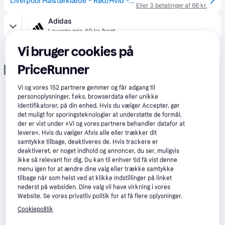
Liverpool Halstørklæde - Rød/Hvid - adidas.
Eller 3 betalinger af 66 kr.
Adidas
·
Laveste pris
40 kr. fragt
199 kr.
Vi bruger cookies på
Liverpool FC-tørklæde
Eller 3 betalinger af 66 kr.
PriceRunner
Annonce
Vi og vores
152
partnere gemmer og får adgang til
personoplysninger, f.eks. browserdata eller unikke
identifikatorer, på din enhed. Hvis du vælger Accepter, gør
det muligt for sporingsteknologier at understøtte de formål,
der er vist under »Vi og vores partnere behandler datafor at
levere«. Hvis du vælger Afvis alle eller trækker dit
samtykke tilbage, deaktiveres de. Hvis trackere er
deaktiveret, er noget indhold og annoncer, du ser, muligvis
ikke så relevant for dig. Du kan til enhver tid få vist denne
menu igen for at ændre dine valg eller trække samtykke
tilbage når som helst ved at klikke Indstillinger på linket
nederst på websiden. Dine valg vil have virkning i vores
Website. Se vores privatliv politik for at få flere oplysninger.
Cookiepolitik