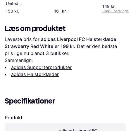
United
149 kr.
Hjemmebanetørklæde
150 kr.
161 kr.
Eller 3 betalinger 
Mufc Red Black White
Læs om produktet
Laveste pris for 
adidas Liverpool FC Halsterklæde 
Strawberry Red White
 er 
199 kr.
 Det er den bedste 
pris lige nu blandt 
3
 butikker.
Sammenlign:
adidas Supporterprodukter
adidas Halstørklæder
Specifikationer
Produkt
adidas Liverpool FC 