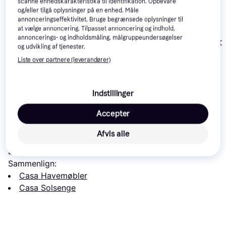
scanne enhedskarakteristika til identifikation. Opbevare
og/eller tilgå oplysninger på en enhed. Måle
annonceringseffektivitet. Bruge begrænsede oplysninger til
at vælge annoncering. Tilpasset annoncering og indhold,
annoncerings- og indholdsmåling, målgruppeundersøgelser
vidaXL Wooden Sun
vidaXL 46490
vidaXL 46652
og udvikling af tjenester.
Lounger - Foldable
Adjustable Backrest
Liste over partnere (leverandører)
1.177 kr.
Eller 3 betalinger af
1.085 kr.
1.273 kr.
392 kr.
Indstillinger
Læs om produktet
Accepter
Laveste pris for 
Casa Akacie Liggestol 150 x 60 x 93 
Afvis alle
cm
 er 
1.199 kr.
 Det er den bedste pris lige nu blandt 
2
butikker.
Sammenlign:
Casa Havemøbler
Casa Solsenge