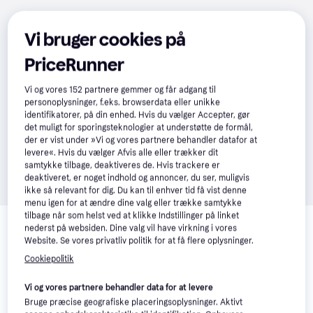
Vi bruger cookies på
PriceRunner
Vi og vores
152
partnere gemmer og får adgang til
personoplysninger, f.eks. browserdata eller unikke
identifikatorer, på din enhed. Hvis du vælger Accepter, gør
det muligt for sporingsteknologier at understøtte de formål,
der er vist under »Vi og vores partnere behandler datafor at
levere«. Hvis du vælger Afvis alle eller trækker dit
samtykke tilbage, deaktiveres de. Hvis trackere er
deaktiveret, er noget indhold og annoncer, du ser, muligvis
ikke så relevant for dig. Du kan til enhver tid få vist denne
menu igen for at ændre dine valg eller trække samtykke
Relaterede produkter
tilbage når som helst ved at klikke Indstillinger på linket
nederst på websiden. Dine valg vil have virkning i vores
Se vores forslag til andre produkter, der matcher dine 
Website. Se vores privatliv politik for at få flere oplysninger.
interesser.
Vis alle
Cookiepolitik
Vi og vores partnere behandler data for at levere
-142 kr.
Bruge præcise geografiske placeringsoplysninger. Aktivt