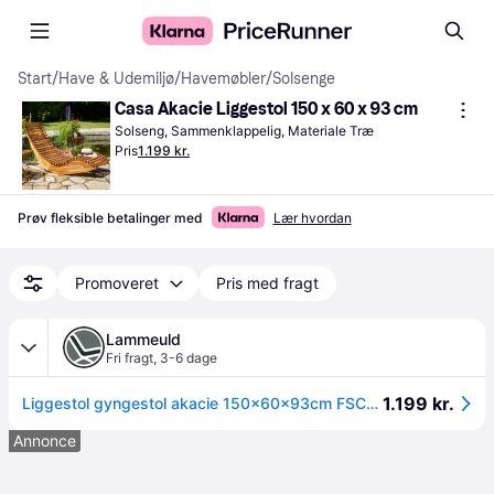
Start
/
Have & Udemiljø
/
Havemøbler
/
Solsenge
Casa Akacie Liggestol 150 x 60 x 93 cm
Solseng, Sammenklappelig, Materiale Træ
Pris
1.199 kr.
Prøv fleksible betalinger med
Lær hvordan
Promoveret
Pris med fragt
Lammeuld
Fri fragt
,
3-6 dage
1.199 kr.
Liggestol gyngestol akacie 150x60x93cm FSCÂ®-certificeret
Annonce