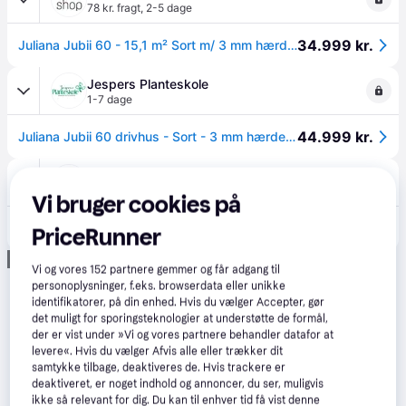
78 kr. fragt
,
2-5 dage
34.999 kr.
Juliana Jubii 60 - 15,1 m² Sort m/ 3 mm hærdet glas
Jespers Planteskole
1-7 dage
44.999 kr.
Juliana Jubii 60 drivhus - Sort - 3 mm hærdet glas - 15,1 m²
Netbyggemarked
4.7
(151)
Bestillingsvare
Vi bruger cookies på
34.999 kr.
Juliana Jubii 60 drivhus 15,1 m², sort, 3 mm hærdet glas
PriceRunner
Annonce
Vi og vores
152
partnere gemmer og får adgang til
personoplysninger, f.eks. browserdata eller unikke
identifikatorer, på din enhed. Hvis du vælger Accepter, gør
det muligt for sporingsteknologier at understøtte de formål,
der er vist under »Vi og vores partnere behandler datafor at
levere«. Hvis du vælger Afvis alle eller trækker dit
samtykke tilbage, deaktiveres de. Hvis trackere er
deaktiveret, er noget indhold og annoncer, du ser, muligvis
ikke så relevant for dig. Du kan til enhver tid få vist denne