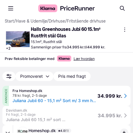
Start
/
Have & Udemiljø
/
Drivhuse
/
Fritstående drivhuse
Halls Greenhouses Jubi 60 15.1m² 
Rustfrit stål Glas
15.1m², Rustfrit stål
Sammenlign priser fra
34.995 kr.
til
44.999 kr.
+
2
Prøv fleksible betalinger med
Lær hvordan
Promoveret
Pris med fragt
Fra Homeshop.dk
ANNONCE
34.999 kr.
78 kr. fragt
,
2-5 dage
Juliana Jubii 60 - 15,1 m² Sort m/ 3 mm hærdet glas
Davidsen.dk
Fri fragt
,
2-5 dage
34.995 kr.
Juliana Jubii 60 15,1 m² sort 3 mm hærdet glas - Fri fragt
Homeshop.dk
4.0
(1)