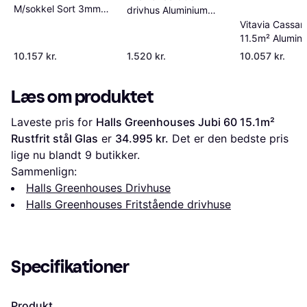
M/sokkel Sort 3mm
drivhus Aluminium
9.9m² Aluminium Glas,
Glas
Vitavia Cassan
Hærdet glas
11.5m² Alumini
10.157 kr.
1.520 kr.
10.057 kr.
Læs om produktet
Laveste pris for 
Halls Greenhouses Jubi 60 15.1m² 
Rustfrit stål Glas
 er 
34.995 kr.
 Det er den bedste pris 
lige nu blandt 
9
 butikker.
Sammenlign:
Halls Greenhouses Drivhuse
Halls Greenhouses Fritstående drivhuse
Specifikationer
Produkt