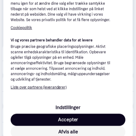
menu igen for at ændre dine valg eller trække samtykke
tilbage når som helst ved at klikke Indstillinger på linket
nederst på websiden. Dine valg vil have virkning i vores
Website. Se vores privatliv politik for at få flere oplysninger.
Cookiepolitik
Vi og vores partnere behandler data for at levere
Bruge præcise geografiske placeringsoplysninger. Aktivt
BygXtra
4.1
(29)
scanne enhedskarakteristika til identifikation. Opbevare
Bestillingsvare
og/eller tilgå oplysninger på en enhed. Måle
annonceringseffektivitet. Bruge begrænsede oplysninger til
34.999 kr.
Juliana Jubii 60 15,1 m2 Drivhus
at vælge annoncering. Tilpasset annoncering og indhold,
annoncerings- og indholdsmåling, målgruppeundersøgelser
og udvikling af tjenester.
XL-BYG
Bestillingsvare
Liste over partnere (leverandører)
34.999 kr.
JULIANA JUBII 60 15,1
Indstillinger
Bilka
4.6
(89)
Bestillingsvare
Accepter
37.499 kr.
Juliana Jubii 60 drivhus
Afvis alle