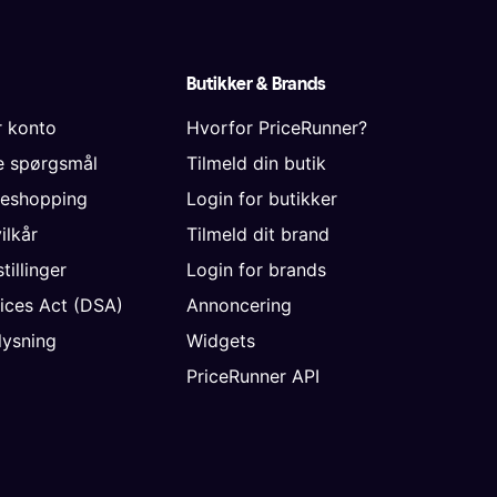
Butikker & Brands
r konto
Hvorfor PriceRunner?
de spørgsmål
Tilmeld din butik
neshopping
Login for butikker
vilkår
Tilmeld dit brand
tillinger
Login for brands
vices Act (DSA)
Annoncering
ysning
Widgets
PriceRunner API