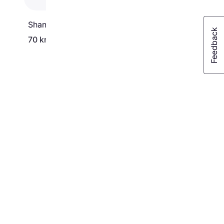
Shantys M2 Nit Comb
70 kr.
25 kr.