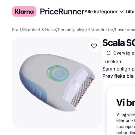
Alle kategorier
Tilb
Start
/
Skønhed & Helse
/
Personlig pleje
/
Hårprodukter
/
Lusekam
Scala S
Overvåg pr
Lusekam
Sammenlign pr
Prøv fleksible
Vi b
Vi og vor
eller unik
sporingst
behandler