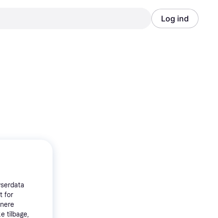
Log ind
Annonce
Annonce
wserdata
t for
tnere
e tilbage,