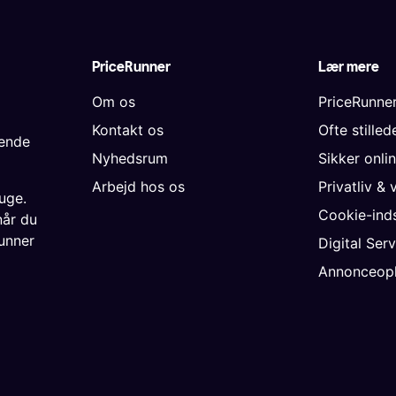
PriceRunner
Lær mere
Om os
PriceRunne
Kontakt os
Ofte stille
gende
Nyhedsrum
Sikker onli
Arbejd hos os
Privatliv & 
uge.
Cookie-inds
når du
unner
Digital Ser
Annonceopl