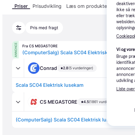
deaktiver
Priser
Prisudvikling
Læs om produktet
Specifika
ikke så r
eller træ
websiden. 
Pris med fragt
oplysninge
Cookiepoli
ANNONCE
Fra CS MEGASTORE
Vi og vor
(ComputerSalg) Scala SC04 Elektrisk lusekam
Bruge præ
identifik
Conrad
2.8
(5 vurderinger)
annonceri
annonceri
udvikling 
Scala SC04 Elektrisk lusekam
Liste over
CS MEGASTORE
4.5
(1861 vurderinger)
(ComputerSalg) Scala SC04 Elektrisk lusekam
Annonce