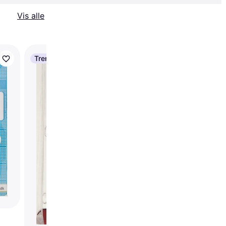
Vis alle
Trender
Barnets Favorit Tætt