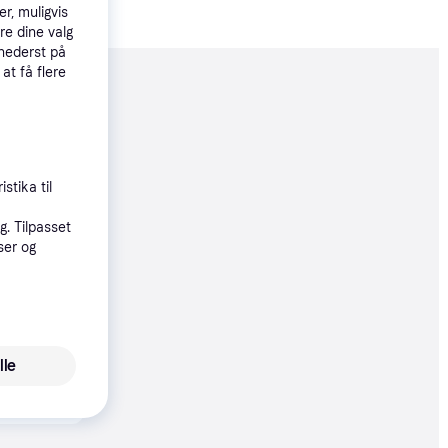
r, muligvis
re dine valg
 nederst på
 at få flere
moveret
48 kr.
 49 kr./md.
stika til
. Tilpasset
ser og
19 kr.
øbsgaranti
lle
48 kr.
49 kr./md.