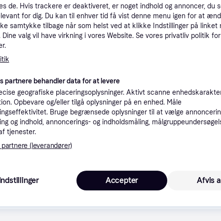
es de. Hvis trackere er deaktiveret, er noget indhold og annoncer, du se
tioner
elevant for dig. Du kan til enhver tid få vist denne menu igen for at ænd
kke samtykke tilbage når som helst ved at klikke Indstillinger på linket
Dine valg vil have virkning i vores Website. Se vores privatliv politik for
Pro
r.
tik
1
es partnere behandler data for at levere
39 kr. fragt
,
4-5 dage
Eller
cise geografiske placeringsoplysninger. Aktivt scanne enhedskarakteri
ation. Opbevare og/eller tilgå oplysninger på en enhed. Måle
ngseffektivitet. Bruge begrænsede oplysninger til at vælge annoncering
ng og indhold, annoncerings- og indholdsmåling, målgruppeundersøgel
af tjenester.
1
·
Laveste pris
69 kr. fragt
,
5-7 dage
 partnere (leverandører)
K
Indstillinger
Accepter
Afvis a
1
39 kr. fragt
,
4-5 dage
Eller 