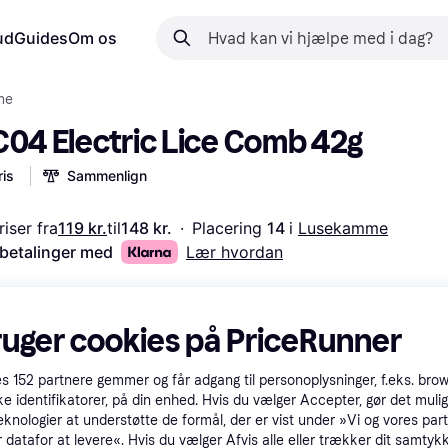
ud
Guides
Om os
me
C04 Electric Lice Comb 42g
is
Sammenlign
iser fra
119 kr.
til
148 kr.
·
Placering 
14 
i 
Lusekamme
 betalinger med
Lær hvordan
ruger cookies på PriceRunner
es
152
partnere gemmer og får adgang til personoplysninger, f.eks. bro
ke identifikatorer, på din enhed. Hvis du vælger Accepter, gør det mulig
eknologier at understøtte de formål, der er vist under »Vi og vores par
 datafor at levere«. Hvis du vælger Afvis alle eller trækker dit samtykk