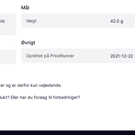
Mål
Vægt
ic 
42.0 g
Øvrigt
Oprettet på PriceRunner
2021-12-22
r og er derfor kun vejledende. 

? Eller har du forslag til forbedringer? 