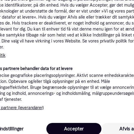
ke identifikatorer, på din enhed. Hvis du vælger Accepter, gør det mulig
tioner
eknologier at understøtte de formål, der er vist under »Vi og vores par
 datafor at levere«. Hvis du vælger Afvis alle eller trækker dit samtykk
es de. Hvis trackere er deaktiveret, er noget indhold og annoncer, du se
Pro
elevant for dig. Du kan til enhver tid få vist denne menu igen for at ænd
kke samtykke tilbage når som helst ved at klikke Indstillinger på linket
Dine valg vil have virkning i vores Website. Se vores privatliv politik for
r.
35 kr. fragt
,
1-2 dage
r
tik
Købsgaranti
Gyldig ind
es partnere behandler data for at levere
cise geografiske placeringsoplysninger. Aktivt scanne enhedskarakteri
ation. Opbevare og/eller tilgå oplysninger på en enhed. Måle
·
71 kr.
Laveste pris
29 kr. fragt
,
1-3 dage
ngseffektivitet. Bruge begrænsede oplysninger til at vælge annoncering
ng og indhold, annoncerings- og indholdsmåling, målgruppeundersøgel
af tjenester.
K
 partnere (leverandører)
35 kr. fragt
,
1-2 dage
Indstillinger
Accepter
Afvis a