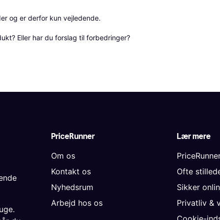
r og er derfor kun vejledende. 

? Eller har du forslag til forbedringer? 
PriceRunner
Lær mere
Om os
PriceRunne
Kontakt os
Ofte stille
gende
Nyhedsrum
Sikker onli
Arbejd hos os
Privatliv & 
uge.
Cookie-inds