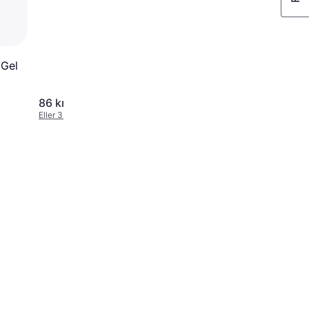
 Gel
86 kr.
175 kr.
Eller 3 betalinger af 29 kr.
3.499,00 kr./L