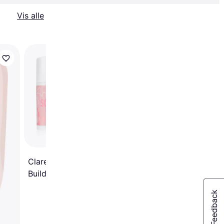
Vis alle
Nailster UV LED Gel 
- 50ml 50ml
Claresa Soft & Easy
Builder Gel - Natural 45g