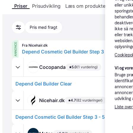
eller unik
Priser
Prisudvikling
Læs om produktet
Specifika
sporingst
behandler
deaktiver
Pris med fragt
ikke så r
eller træ
websiden. 
ANNONCE
Fra Nicehair.dk
oplysninge
Depend Cosmetic Gel Builder Step 3 - 5 ml - Clea
Cookiepoli
Cocopanda
5.0
(1 vurdering)
Vi og vor
Bruge præ
identifik
Depend Gel Builder Clear
annonceri
annonceri
udvikling 
Nicehair.dk
4.7
(82 vurderinger)
Liste over
Depend Cosmetic Gel Builder Step 3 - 5 ml - Clear