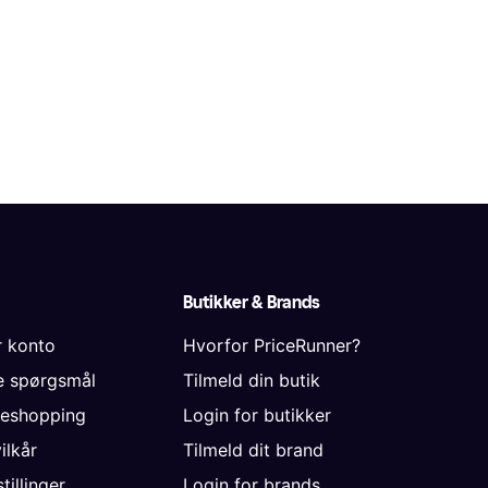
Butikker & Brands
r konto
Hvorfor PriceRunner?
de spørgsmål
Tilmeld din butik
neshopping
Login for butikker
vilkår
Tilmeld dit brand
tillinger
Login for brands