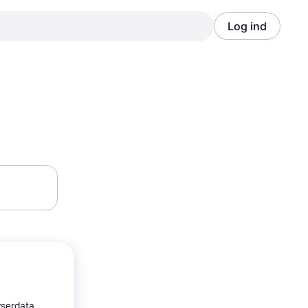
Log ind
Annonce
Annonce
wserdata