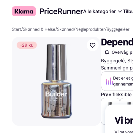
Alle kategorier
Tilb
Start
/
Skønhed & Helse
/
Skønhed
/
Negleprodukter
/
Byggegeléer
Depend 
-29 kr.
Overvåg pr
Byggegelé, St
Sammenlign pr
Det er et 
gennemsni
Prøv fleksible
Vi b
46 kr.
44 kr
Vi og vor