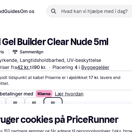
ud
Guides
Om os
Gel Builder Clear Nude 5ml
is
Sammenlign
yrkende, Langtidsholdbarhed, UV-beskyttelse
iser fra
42 kr.
til
90 kr.
·
Placering 
4 
i 
Byggegeléer
godt tidspunkt at købe! Priserne er i øjeblikket 
17 kr.
 lavere end 
ttet.
 betalinger med
Lær hvordan
ruger cookies på PriceRunner
.
43 kr.
44 kr.
42 kr.
es
152
partnere gemmer og får adgang til personoplysninger, f.eks. bro