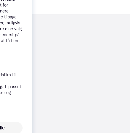
t for
tnere
e tilbage,
r, muligvis
moveret
re dine valg
 nederst på
 at få flere
71 kr.
til 11. aug.
stika til
42 kr.
. Tilpasset
ser og
øbsgaranti
71 kr.
lle