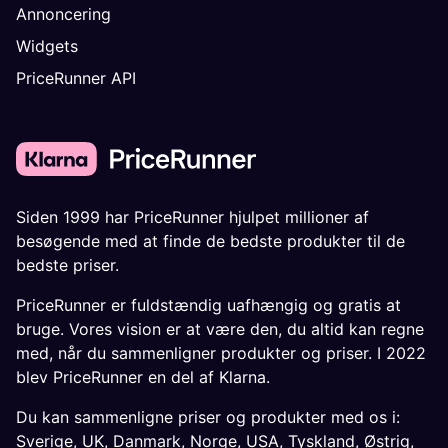
Annoncering
Widgets
PriceRunner API
Siden 1999 har PriceRunner hjulpet millioner af
besøgende med at finde de bedste produkter til de
bedste priser.
PriceRunner er fuldstændig uafhængig og gratis at
bruge. Vores vision er at være den, du altid kan regne
med, når du sammenligner produkter og priser. I 2022
blev PriceRunner en del af Klarna.
Du kan sammenligne priser og produkter med os i:
Sverige
,
UK
,
Danmark
,
Norge
,
USA
,
Tyskland
,
Østrig
,