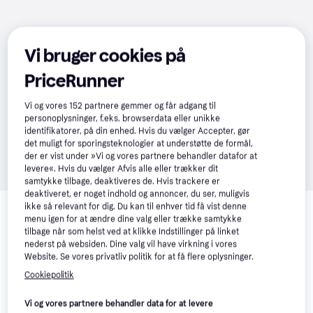
Vi bruger cookies på
PriceRunner
Vi og vores
152
partnere gemmer og får adgang til
personoplysninger, f.eks. browserdata eller unikke
identifikatorer, på din enhed. Hvis du vælger Accepter, gør
det muligt for sporingsteknologier at understøtte de formål,
der er vist under »Vi og vores partnere behandler datafor at
levere«. Hvis du vælger Afvis alle eller trækker dit
samtykke tilbage, deaktiveres de. Hvis trackere er
deaktiveret, er noget indhold og annoncer, du ser, muligvis
Relaterede produkter
ikke så relevant for dig. Du kan til enhver tid få vist denne
menu igen for at ændre dine valg eller trække samtykke
Se vores forslag til andre produkter, der matcher dine 
tilbage når som helst ved at klikke Indstillinger på linket
interesser.
Vis alle
nederst på websiden. Dine valg vil have virkning i vores
Website. Se vores privatliv politik for at få flere oplysninger.
Cookiepolitik
Vi og vores partnere behandler data for at levere