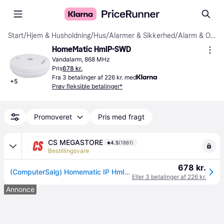
Start
/
Hjem & Husholdning
/
Hus
/
Alarmer & Sikkerhed
/
Alarm & Overvågning
HomeMatic HmIP-SWD
Vandalarm, 868 MHz
Pris
678 kr.
Fra 3 betalinger af 226 kr. med
+
5
Prøv fleksible betalinger*
Promoveret
Pris med fragt
CS MEGASTORE
4.5
(1861)
Bestillingsvare
678 kr.
(ComputerSalg) Homematic IP HmIP-SWD, Sensmitter, Hvid, Trådløs, 230 m, 77 dB, 868.0-868.6 869.4-869.65 MHz
Eller 3 betalinger af 226 kr.
Annonce