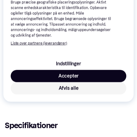
Bruge præcise geografiske placeringsoplysninger. Aktivt
scanne enhedskarakteristika til identifikation. Opbevare
og/eller tilgå oplysninger på en enhed. Måle
annonceringseffektivitet. Bruge begrænsede oplysninger til
BWT AQA Guard
at vælge annoncering. Tilpasset annoncering og indhold,
Wireless Sensor
Aqara WL-S02D
annoncerings- og indholdsmåling, målgruppeundersøgelser
EZVIZ T10
og udvikling af tjenester.
115 kr.
929 kr.
425 kr.
Liste over partnere (leverandører)
Læs om produktet
Indstillinger
Laveste pris for 
HomeMatic HmIP-SWD
 er 
678 kr.
 Det 
er den bedste pris lige nu blandt 
2
 butikker.
Accepter
Sammenlign:
Afvis alle
HomeMatic Alarmer & Sikkerhed
HomeMatic Alarm & Overvågning
Specifikationer