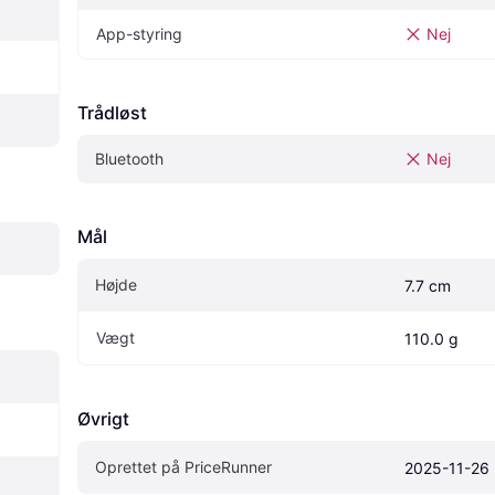
App-styring
Nej
Trådløst
Bluetooth
Nej
Mål
Højde
7.7 cm
Vægt
110.0 g
Øvrigt
Oprettet på PriceRunner
2025-11-26