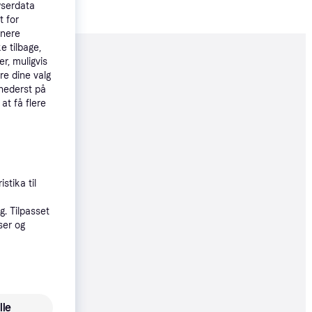
wserdata
t for
tnere
e tilbage,
r, muligvis
moveret
re dine valg
 nederst på
 at få flere
90 kr.
øbsgaranti
stika til
48 kr.
. Tilpasset
ser og
90 kr.
lle