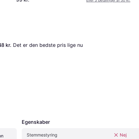
Eller 3 betalinger af 50 kr.
48 kr.
 Det er den bedste pris lige nu 
Egenskaber
Stemmestyring
Nej
n 