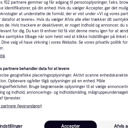
es
152
partnere gemmer og får adgang til personoplysninger, f.eks. bro
tioner
ke identifikatorer, på din enhed. Hvis du vælger Accepter, gør det mulig
eknologier at understøtte de formål, der er vist under »Vi og vores par
 datafor at levere«. Hvis du vælger Afvis alle eller trækker dit samtykk
es de. Hvis trackere er deaktiveret, er noget indhold og annoncer, du se
Pro
elevant for dig. Du kan til enhver tid få vist denne menu igen for at ænd
kke samtykke tilbage når som helst ved at klikke Indstillinger på linket
Dine valg vil have virkning i vores Website. Se vores privatliv politik for
1
59 kr. fragt
,
1-2 dage
r.
/40, Ø6 mm, gul
tik
K
es partnere behandler data for at levere
cise geografiske placeringsoplysninger. Aktivt scanne enhedskarakteri
1
·
Laveste pris
50 kr. fragt
,
1-3 dage
ation. Opbevare og/eller tilgå oplysninger på en enhed. Måle
ngseffektivitet. Bruge begrænsede oplysninger til at vælge annoncering
ng og indhold, annoncerings- og indholdsmåling, målgruppeundersøgel
af tjenester.
 partnere (leverandører)
1
0, Ø6 mm, gul
59 kr. fragt
,
1-2 dage
Indstillinger
Accepter
Afvis a