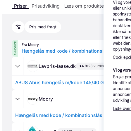
Vi og vor
Priser
Prisudvikling
Læs om produktet
Specifika
eller unik
sporingst
behandler
deaktiver
Pris med fragt
ikke så r
eller træ
websiden. 
ANNONCE
Fra Moory
oplysninge
Hængelås med kode / kombinationslås ABUS 145
Cookiepoli
Lavpris-laase.dk
4.9
(23 vurderinger)
Vi og vor
Bruge præ
ABUS Abus hængelås m/kode 145/40 Gul
identifik
annonceri
annonceri
Moory
udvikling 
Liste over
Hængelås med kode / kombinationslås ABUS 145/4