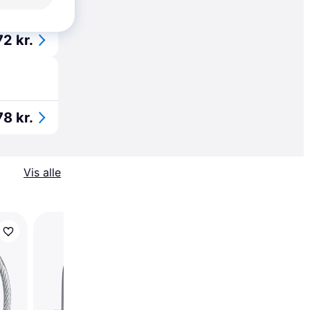
øbsgaranti
2 kr.
78 kr.
Vis alle
ABUS Combination L
158/40