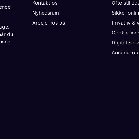
Kontakt os
Ofte stille
gende
Nyhedsrum
Sikker onli
Arbejd hos os
Privatliv & 
uge.
Cookie-inds
når du
unner
Digital Ser
Annonceopl