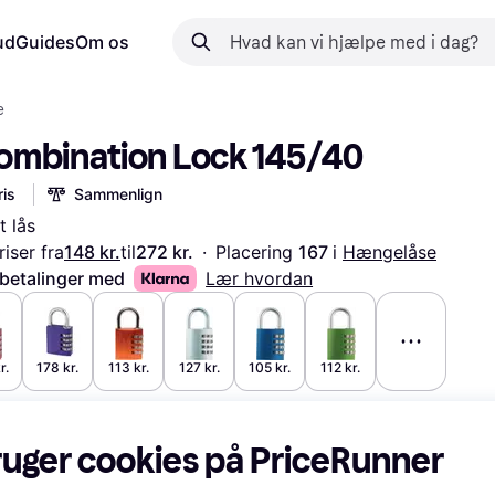
ud
Guides
Om os
e
ombination Lock 145/40
is
Sammenlign
t lås
iser fra
148 kr.
til
272 kr.
·
Placering 
167 
i 
Hængelåse
 betalinger med
Lær hvordan
r.
178 kr.
113 kr.
127 kr.
105 kr.
112 kr.
ruger cookies på PriceRunner