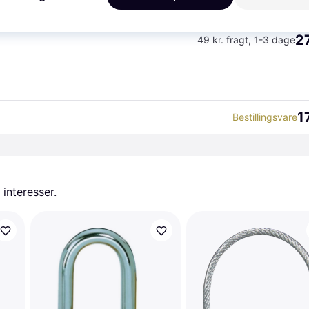
K
27
49 kr. fragt
,
1-3 dage
1
Bestillingsvare
 interesser.