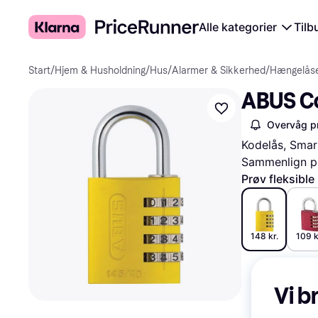
Alle kategorier
Tilb
Start
/
Hjem & Husholdning
/
Hus
/
Alarmer & Sikkerhed
/
Hængelås
ABUS C
Overvåg pr
Kodelås, Smar
Sammenlign pr
Prøv fleksible
148 kr.
109 k
Vi b