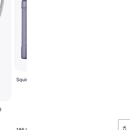
Squire CP40 40mm
3
139 kr.
186 kr.