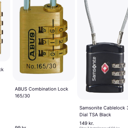
ck
ABUS Combination Lock
165/30
Samsonite Cablelock 
Dial TSA Black
149 kr.
99 kr.