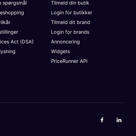
de spørgsmål
Tilmeld din butik
neshopping
Login for butikker
vilkår
Tilmeld dit brand
tillinger
Login for brands
vices Act (DSA)
Annoncering
ysning
Widgets
PriceRunner API