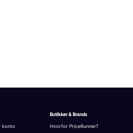
Butikker & Brands
r konto
Hvorfor PriceRunner?