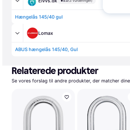
Elvvs.dk
5.0
(3 vurderinger)
Hængelås 145/40 gul
Lomax
ABUS hængelås 145/40, Gul
Annonce
Relaterede produkter
Se vores forslag til andre produkter, der matcher dine