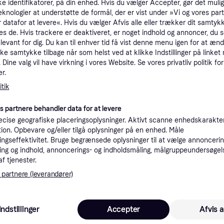
ke identifikatorer, på din enhed. Hvis du vælger Accepter, gør det mulig
tioner
eknologier at understøtte de formål, der er vist under »Vi og vores par
 datafor at levere«. Hvis du vælger Afvis alle eller trækker dit samtykk
es de. Hvis trackere er deaktiveret, er noget indhold og annoncer, du se
elevant for dig. Du kan til enhver tid få vist denne menu igen for at ænd
Pro
kke samtykke tilbage når som helst ved at klikke Indstillinger på linket
Dine valg vil have virkning i vores Website. Se vores privatliv politik for
r.
1
49 kr. fragt
,
1-3 dage
ABUS Hængelås 145/40 Lilla Uden Pakning - Massiv Aluminium, 4-Cifret Kode, Letvægts Cykeltilbehør.
tik
es partnere behandler data for at levere
K
cise geografiske placeringsoplysninger. Aktivt scanne enhedskarakteri
ation. Opbevare og/eller tilgå oplysninger på en enhed. Måle
27
49 kr. fragt
,
1-3 dage
ngseffektivitet. Bruge begrænsede oplysninger til at vælge annoncering
ng og indhold, annoncerings- og indholdsmåling, målgruppeundersøgel
af tjenester.
 partnere (leverandører)
1
·
Laveste pris
Bestillingsvare
Indstillinger
Accepter
Afvis a