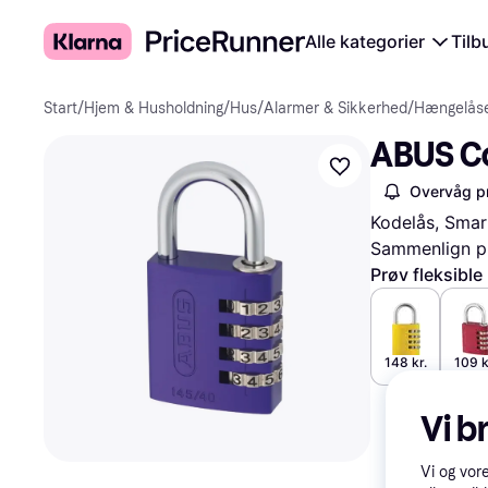
Alle kategorier
Tilb
Start
/
Hjem & Husholdning
/
Hus
/
Alarmer & Sikkerhed
/
Hængelås
ABUS C
Overvåg pr
Kodelås, Smar
Sammenlign pr
Prøv fleksible
148 kr.
109 k
Vi b
Vi og vor