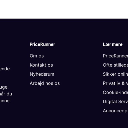
PriceRunner
Lær mere
Om os
PriceRunne
Kontakt os
Ofte stille
gende
Nyhedsrum
Sikker onli
Arbejd hos os
Privatliv & 
uge.
Cookie-inds
når du
unner
Digital Ser
Annonceopl