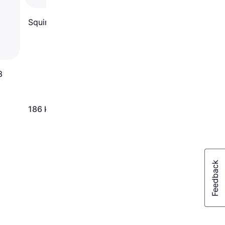
Squire CP40 40mm
3
139 kr.
186 kr.
Eller 3 betalinger af 46 kr.