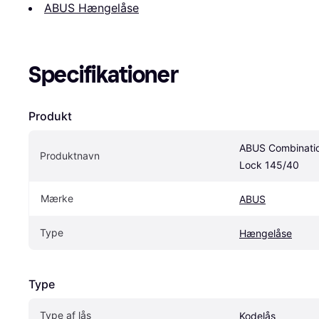
ABUS Hængelåse
Specifikationer
Produkt
ABUS Combinatio
Produktnavn
Lock 145/40
Mærke
ABUS
Type
Hængelåse
Type
Type af lås
Kodelås