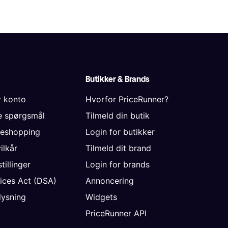
Butikker & Brands
r konto
Hvorfor PriceRunner?
de spørgsmål
Tilmeld din butik
neshopping
Login for butikker
vilkår
Tilmeld dit brand
tillinger
Login for brands
vices Act (DSA)
Annoncering
ysning
Widgets
PriceRunner API