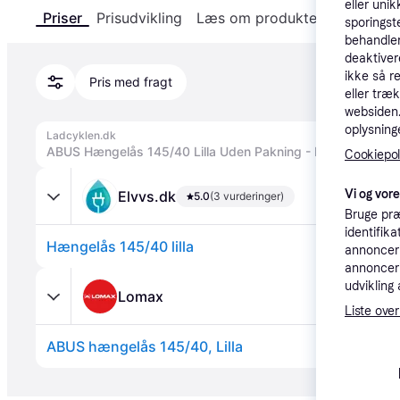
eller unik
Priser
Prisudvikling
Læs om produktet
Specifika
sporingst
behandler
deaktiver
ikke så r
Pris med fragt
eller træ
websiden. 
oplysninge
Ladcyklen.dk
Cookiepoli
Vi og vor
Elvvs.dk
5.0
(3 vurderinger)
Bruge præ
identifik
Hængelås 145/40 lilla
annonceri
annonceri
udvikling 
Lomax
Liste over
ABUS hængelås 145/40, Lilla
Annonce