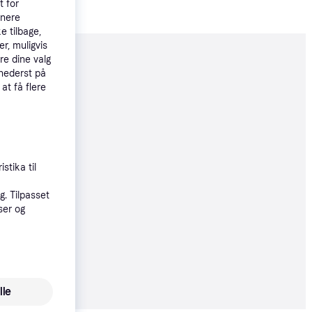
t for
tnere
e tilbage,
r, muligvis
re dine valg
moveret
 nederst på
 at få flere
78 kr.
øbsgaranti
stika til
2 kr.
. Tilpasset
ser og
78 kr.
lle