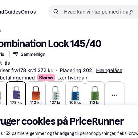
ud
Guides
Om os
e
ombination Lock 145/40
is
Sammenlign
t lås
iser fra
178 kr.
til
272 kr.
·
Placering 
202 
i 
Hængelåse
 betalinger med
Lær hvordan
r.
178 kr.
113 kr.
127 kr.
105 kr.
112 kr.
ruger cookies på PriceRunner
es
152
partnere gemmer og får adgang til personoplysninger, f.eks. bro