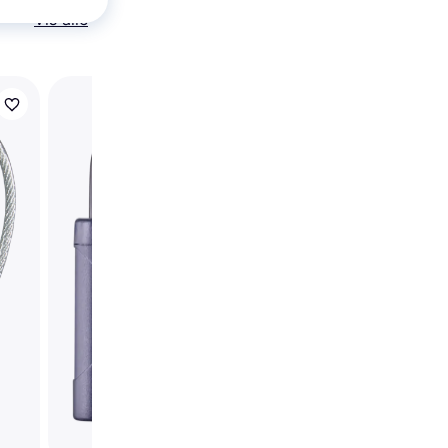
Vis alle
ABUS Combination L
158/40