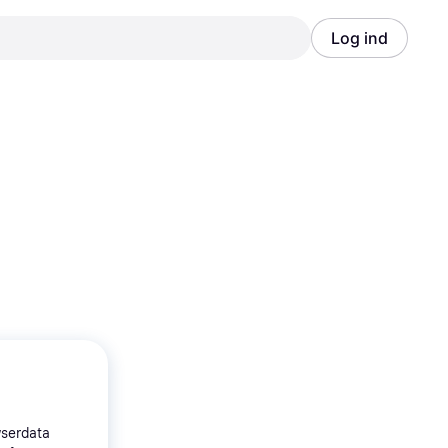
Log ind
Annonce
Annonce
wserdata